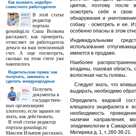
Как выявить недобро­
цветов, поэтому после 
совестного работодателя
осмотреть себя и свою 
В этой статье
обнаружения и уничтожения
редактор
собаку - осмотреть и ее. И
порта­ла
особенно опасны в этом от
gosuslugi.ru Саша Волкова
расскажет, как проверить,
Индивидуальными сред
отчисляет ли работодатель
использование отпугивающ
деньги на ваш пенсионный
имеются в продаже.
счет. А еще посмотреть,
сколько на этом счете уже
Наиболее распространен
накопилось
впадины, паховая область, о
Водительские права: как
волосяная часть головы.
получить, заменить и
сделать международ­ные
Следует знать, что впивши
Получать
выдирать, необходимо обрат
доку­менты в
государствен­
Определить видовой сост
ных организациях
клещевого энцефалита и во
хлопотно, если заранее не
необходимость проведени
знать, как действовать.
наличии направления, 
В этой статье редактор
эпидемиологии в Самарской о
портала gosuslugi.ru
Митирева д. 1, т. 260-38-21.
Максим Ильяхов рассказал,