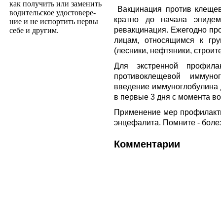
как получить или заменить
Вакцинация против клещев
водительское удостовере­
кратно до начала эпидем
ние и не испортить нервы
ревакцинация. Ежегодно пр
себе и другим.
лицам, относящимся к гр
(лесники, нефтяники, строит
Для экстренной профилак
противоклещевой иммуног
введение иммуноглобулина 
в первые 3 дня с момента в
Применение мер профилакти
энцефалита. Помните - болез
Комментарии