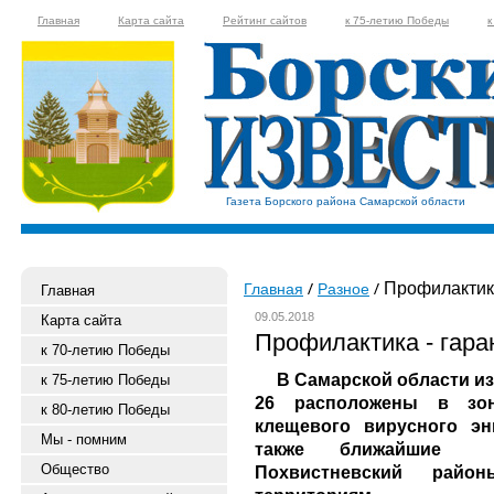
Главная
Карта сайта
Рейтинг сайтов
к 75-летию Победы
к
Газета Борского района Самарской области
Профилактика
Главная
Разное
Главная
09.05.2018
Карта сайта
Профилактика - гара
к 70-летию Победы
В Самарской области из
к 75-летию Победы
26 расположены в зон
к 80-летию Победы
клещевого вирусного эн
Мы - помним
также ближайшие Ки
Общество
Похвистневский райо