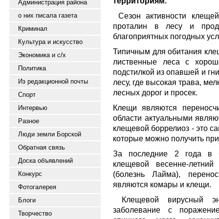
территориям.
Администрация района
Сезон активности клещей
о них писала газета
проталин в лесу и прод
Криминал
благоприятных погодных ус
Культура и искусство
Типичным для обитания кле
Экономика и с/х
лиственные леса с хорош
Политика
подстилкой из опавшей и гн
Из редакционной почты
лесу, где высокая трава, ме
лесных дорог и просек.
Спорт
Клещи являются переносч
Интервью
области актуальными являю
Разное
клещевой боррелиоз - это с
Люди земли Борской
которые можно получить при
Обратная связь
За последние 2 года в С
Доска объявлений
клещевой весенне-летний
(болезнь Лайма), перено
Конкурс
являются комары и клещи.
Фотогалерея
Клещевой вирусный эн
Блоги
заболевание с поражени
Творчество