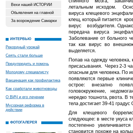
спинного мозга, закан
Вехи нашей ИСТОРИИ
летальным исходом. Осно
Обьявления на главной
вируса клещевого энцефал
клещ, который питается кро
За возрождение Самарки
вирус возбудителя. Однако
передача вируса энцефал
Заболевание от больного 
ИНТЕРВЬЮ
так как вирус во внешню
Рекордный урожай
выделяется.
Сеять стали больше
Попав на одежду человека, 
Предупредить и помочь
присасывания. Через 2-3 ча
опасным для человека. По и
Молодому специалисту
появляются первые клиниче
Вакцинация как профилактика
острое: внезапно появ
Как сработали животноводы
головокружение, недомог
нередко тошнота, рвота. В 
О ВИЧ и его лечении
тела достигает 39-41 градус 
Мусорная реформа в
действии
Для клещевого боррелио
следующее: в месте укуса к
ФОТОГАЛЕРЕЯ
постепенно увеличивается
становится похоже на кольц