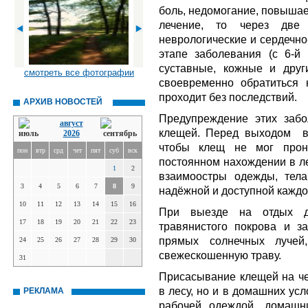
боль, недомогание, повышае
лечение, то через две
неврологические и сердечно
этапе заболевания (с 6-й 
суставные, кожные и друг
смотреть все фотографии
своевременно обратиться 
проходит без последствий.
АРХИВ НОВОСТЕЙ
Предупреждение этих забо
август
клещей. Перед выходом в 
2026
чтобы клещ не мог прони
пон
втр
срд
чет
пят
суб
вск
постоянном нахождении в л
1
2
взаимоостры одежды, тела
3
4
5
6
7
8
9
надёжной и доступной каждо
10
11
12
13
14
15
16
При выезде на отдых д
17
18
19
20
21
22
23
травянистого покрова и з
прямых солнечных лучей,
24
25
26
27
28
29
30
свежескошенную траву.
31
Присасывание клещей на че
в лесу, но и в домашних усл
РЕКЛАМА
рабочей одеждой, домашн