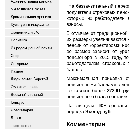
Администрация района
На беззаявительный перера
о них писала газета
получатели страховых пенси
Криминальная хроника
которых их работодатели 
взносы.
Культура и искусство
Экономика и с/х
В отличие от традиционной 
их размеры увеличиваются н
Политика
пенсии от корректировки но
Из редакционной почты
ее размер зависит от уро
Спорт
пенсионера в 2015 году, т
работодателем страховых 
Интервью
баллов.
Разное
Максимальная прибавка о
Люди земли Борской
пенсионными баллами в дене
Обратная связь
составлять более
222,81 ру
Доска объявлений
пенсионного балла составля
Конкурс
На эти цели ПФР дополнит
Фотогалерея
порядка
9 млрд руб.
Блоги
Комментарии
Творчество