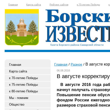
Главная
Карта сайта
Рейтинг сайтов
к 75-летию Победы
к
Газета Борского района Самарской области
В августе ко
Главная
Разное
Главная
06.08.2016
Карта сайта
В августе корректир
к 70-летию Победы
В августе 2016 года ра
к 75-летию Победы
начнут получать страхов
к 80-летию Победы
Повышение пенсии обусл
Мы - помним
фондом России ежегодной
Общество
размеров страховой пенс