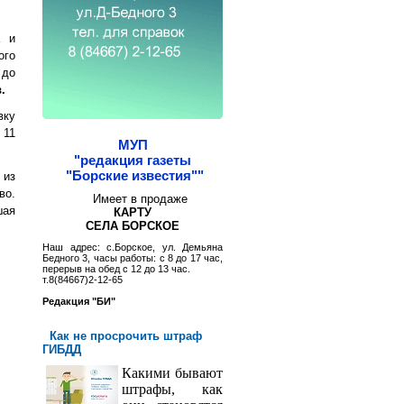
а и
ого
 до
.
вку
 11
МУП
"редакция газеты
"Борские известия""
 из
во.
Имеет в продаже
шая
КАРТУ
СЕЛА БОРСКОЕ
Наш адрес: с.Борское, ул. Демьяна
Бедного 3, часы работы: с 8 до 17 час,
перерыв на обед с 12 до 13 час.
т.8(84667)2-12-65
Редакция "БИ"
Как не просрочить штраф
ГИБДД
Какими бывают
штрафы, как