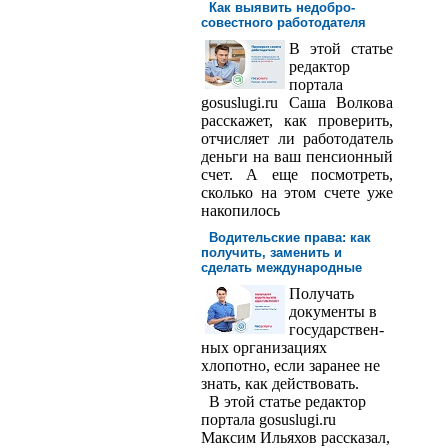
Как выявить недобро­
совестного работодателя
В этой статье
редактор
порта­ла
gosuslugi.ru Саша Волкова
расскажет, как проверить,
отчисляет ли работодатель
деньги на ваш пенсионный
счет. А еще посмотреть,
сколько на этом счете уже
накопилось
Водительские права: как
получить, заменить и
сделать международ­ные
Получать
доку­менты в
государствен­
ных организациях
хлопотно, если заранее не
знать, как действовать.
В этой статье редактор
портала gosuslugi.ru
Максим Ильяхов рассказал,