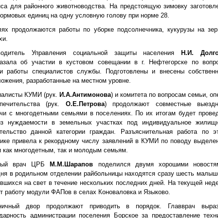
са для районного животноводства. На предстоящую зимовку заготовл
кормовых единиц на одну условную голову при норме 28.
лях продолжаются работы по уборке подсолнечника, кукурузы на зер
хи.
водитель Управления социальной защиты населения
Н.И. Долг
казала об участии в кустовом совещании в г. Нефтегорске по вопр
ки работы специалистов службы. Подготовлены и внесены собствен
ожения, разработанные на местном уровне.
иалисты КУМИ (рук.
И.А.Антимонова
) и комитета по вопросам семьи, оп
печительства (рук.
О.Е.Петрова
) продолжают совместные выезд
чи с многодетными семьями в поселениях. По их итогам будет прове
из нуждаемости в земельных участках под индивидуальное жилищ
ительство данной категории граждан. Разъяснительная работа по э
ике привела к рекордному числу заявлений в КУМИ по поводу выделе
 как многодетным, так и молодым семьям.
ный врач ЦРБ
М.М.Шарапов
поделился двумя хорошими новостя
ня в родильном отделении райбольницы находятся сразу шесть малыш
вшихся на свет в течение нескольких последних дней. На текущей нед
т работу модули ФАПов в селах Коноваловка и Языково.
ничный двор продолжают приводить в порядок. Главврач выра
одарность администрации поселения Борское за предоставление техн