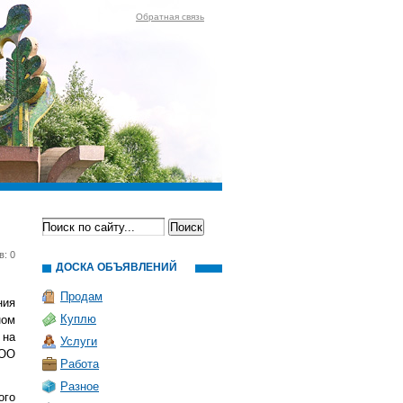
Обратная связь
в: 0
ДОСКА ОБЪЯВЛЕНИЙ
Продам
ния
Куплю
ом
 на
Услуги
ООО
Работа
Разное
ого