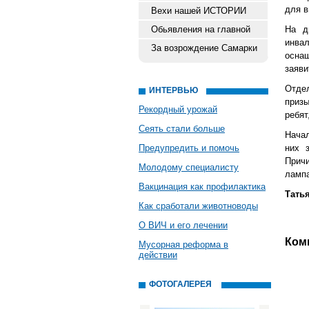
для в
Вехи нашей ИСТОРИИ
Обьявления на главной
На д
инвал
За возрождение Самарки
осна
заяви
Отде
ИНТЕРВЬЮ
призы
Рекордный урожай
ребят
Сеять стали больше
Нача
Предупредить и помочь
них 
Причи
Молодому специалисту
лампа
Вакцинация как профилактика
Тать
Как сработали животноводы
О ВИЧ и его лечении
Ком
Мусорная реформа в
действии
ФОТОГАЛЕРЕЯ