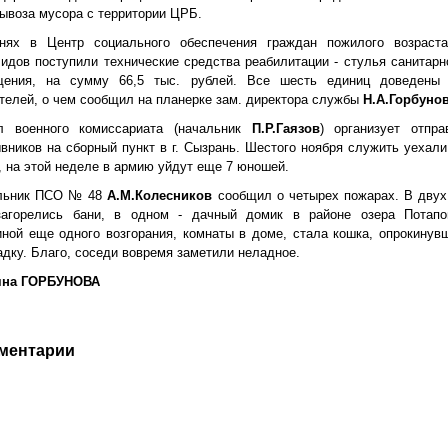
ывоза мусора с территории ЦРБ.
нях в Центр социального обеспечения граждан пожилого возраст
идов поступили технические средства реабилитации - стулья санитарн
щения, на сумму 66,5 тыс. рублей. Все шесть единиц доведены
телей, о чем сообщил на планерке зам. директора службы
Н.А.Горбунов
л военного комиссариата (начальник
П.Р.Гаязов
) организует отпра
вников на сборный пункт в г. Сызрань. Шестого ноября служить уехали
, на этой неделе в армию уйдут еще 7 юношей.
льник ПСО № 48
А.М.Колесников
сообщил о четырех пожарах. В двух
загорелись бани, в одном - дачный домик в районе озера Потапо
ной еще одного возгорания, комнаты в доме, стала кошка, опрокинув
дку. Благо, соседи вовремя заметили неладное.
яна ГОРБУНОВА
ментарии