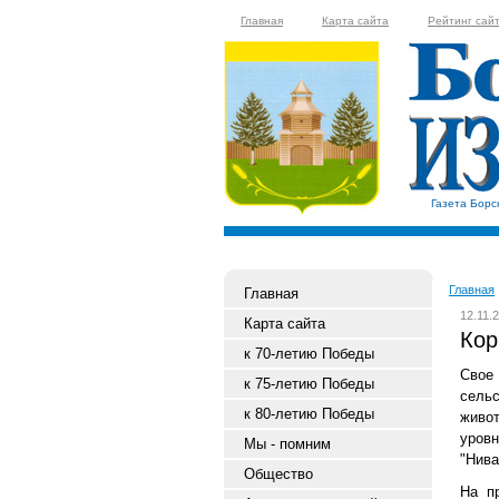
Главная
Карта сайта
Рейтинг сай
Газета Борс
Главная
Главная
12.11.
Карта сайта
Кор
к 70-летию Победы
Свое
к 75-летию Победы
сель
к 80-летию Победы
живот
уровн
Мы - помним
"Нива
Общество
На п