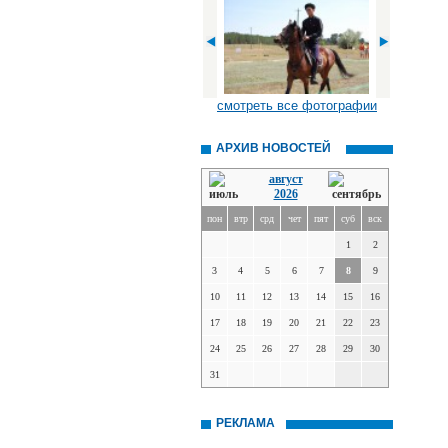
смотреть все фотографии
АРХИВ НОВОСТЕЙ
август
2026
пон
втр
срд
чет
пят
суб
вск
1
2
3
4
5
6
7
8
9
10
11
12
13
14
15
16
17
18
19
20
21
22
23
24
25
26
27
28
29
30
31
РЕКЛАМА