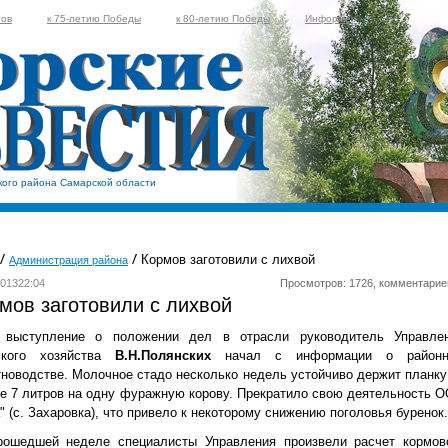
тов
к 75-летию Победы
к 80-летию Победы
Информер
кого района Самарской области
Кормов заготовили с лихвой
Администрация района
201322:04
Просмотров: 1726, комментарие
мов заготовили с лихвой
 выступление о положении дел в отрасли руководитель Управле
ского хозяйства
В.Н.Полянских
начал с информации о районн
новодстве. Молочное стадо несколько недель устойчиво держит планку
е 7 литров на одну фуражную корову. Прекратило свою деятельность 
" (с. Захаровка), что привело к некоторому снижению поголовья буренок.
рошедшей неделе специалисты Управления произвели расчет кормов