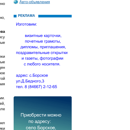
Авто-объявления
ено
РЕКЛАМА
но,
ова
осу
ные
еки
ные
ден
ное
той
ния
ми.
ей,
еле
зил
ики