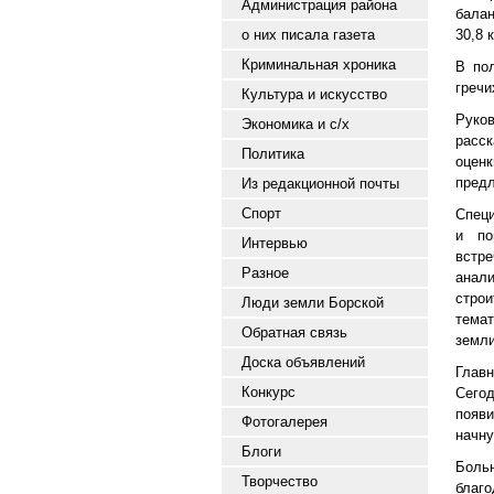
Администрация района
балан
о них писала газета
30,8 
Криминальная хроника
В по
гречи
Культура и искусство
Руко
Экономика и с/х
расс
Политика
оцен
предл
Из редакционной почты
Спорт
Спец
и по
Интервью
встре
Разное
анал
стро
Люди земли Борской
темат
Обратная связь
земли
Доска объявлений
Глав
Конкурс
Сегод
появи
Фотогалерея
начну
Блоги
Боль
Творчество
благ