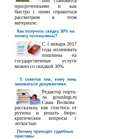
они становятся
просроченными и как
быстро с ними справиться
рассмотрим в этом
материале.
Как получить скидку 30% на
оплату госпош­лины?
С 1 января 2017
года оплачивать
пошлины на
государственные услуги
можно со скидкой 30%
5 советов тем, кому лень
заниматься документами.
Редактор порта­
ла
gosuslugi
.
ru
Саша
Волкова
рассказала, как спастись от
рутины и решать бюро­
кратические вопросы с
легкостью
Почему приходят судебные
приставы