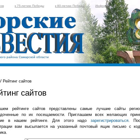
тов
к 75-летию Победы
к 80-летию Победы
Информер
кого района Самарской области
Рейтинг сайтов
йтинг сайтов
шем рейтинге сайтов представлены самые лучшие сайты регио
ядоченные по их посещаемости. Приглашаем всех желающих прин
тие в нашем рейтинге. Для этого надо
зарегистрироваться
. По
страции вам высылается на указанный почтовый ящик письмо с ко
ика.