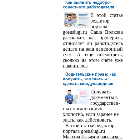
Как выявить недобро­
совестного работодателя
В этой статье
редактор
порта­ла
gosuslugi.ru Саша Волкова
расскажет, как проверить,
отчисляет ли работодатель
деньги на ваш пенсионный
счет. А еще посмотреть,
сколько на этом счете уже
накопилось
Водительские права: как
получить, заменить и
сделать международ­ные
Получать
доку­менты в
государствен­
ных организациях
хлопотно, если заранее не
знать, как действовать.
В этой статье редактор
портала gosuslugi.ru
Максим Ильяхов рассказал,