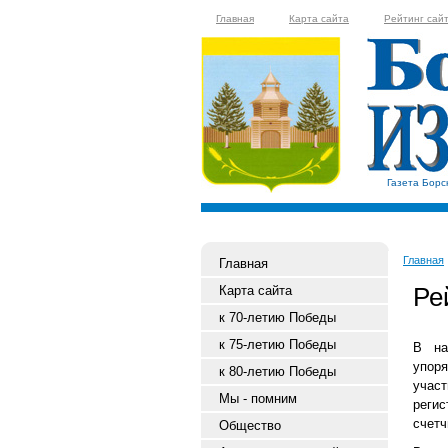
Главная
Карта сайта
Рейтинг сай
Газета Борс
Главная
Главная
Ре
Карта сайта
к 70-летию Победы
к 75-летию Победы
В на
упор
к 80-летию Победы
учас
Мы - помним
реги
счетч
Общество