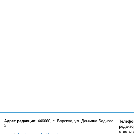
Адрес редакции:
446660, с. Борское, ул. Демьяна Бедного,
Телефо
3
редактор
ответст