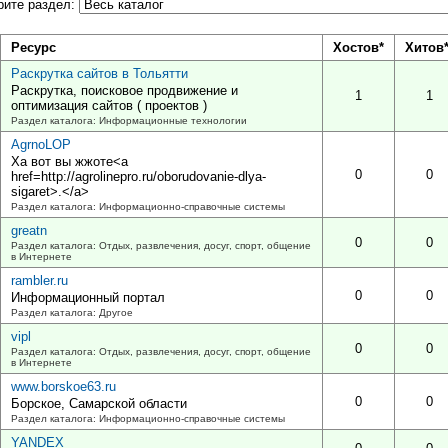
рите раздел:
Ресурс
Хостов*
Хитов*
Раскрутка сайтов в Тольятти
Раскрутка, поисковое продвижение и
1
1
оптимизация сайтов ( проектов )
Раздел каталога: Информационные технологии
AgrnoLOP
Ха вот вы жжоте<a
0
0
href=http://agrolinepro.ru/oborudovanie-dlya-
sigaret>.</a>
Раздел каталога: Информационно-справочные системы
greatn
0
0
Раздел каталога: Отдых, развлечения, досуг, спорт, общение
в Интернете
rambler.ru
0
0
Информационный портал
Раздел каталога: Другое
vipl
0
0
Раздел каталога: Отдых, развлечения, досуг, спорт, общение
в Интернете
www.borskoe63.ru
0
0
Борское, Самарской области
Раздел каталога: Информационно-справочные системы
YANDEX