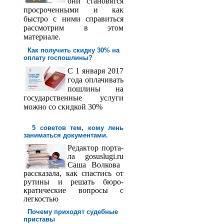
они становятся
просроченными и как
быстро с ними справиться
рассмотрим в этом
материале.
Как получить скидку 30% на
оплату госпош­лины?
С 1 января 2017
года оплачивать
пошлины на
государственные услуги
можно со скидкой 30%
5 советов тем, кому лень
заниматься документами.
Редактор порта­
ла
gosuslugi
.
ru
Саша
Волкова
рассказала, как спастись от
рутины и решать бюро­
кратические вопросы с
легкостью
Почему приходят судебные
приставы