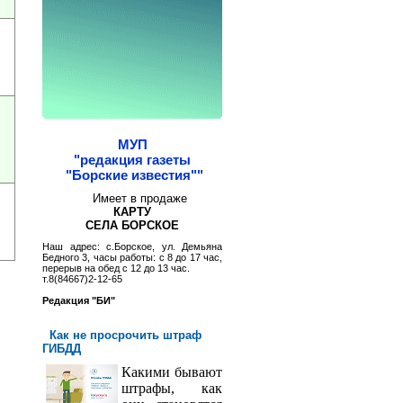
МУП
"редакция газеты
"Борские известия""
Имеет в продаже
КАРТУ
СЕЛА БОРСКОЕ
Наш адрес: с.Борское, ул. Демьяна
Бедного 3, часы работы: с 8 до 17 час,
перерыв на обед с 12 до 13 час.
т.8(84667)2-12-65
Редакция "БИ"
Как не просрочить штраф
ГИБДД
Какими бывают
штрафы, как