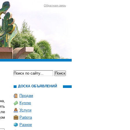
Обратная связь
ДОСКА ОБЪЯВЛЕНИЙ
Продам
на,
Куплю
ять
Услуги
сле
дом
Работа
Разное