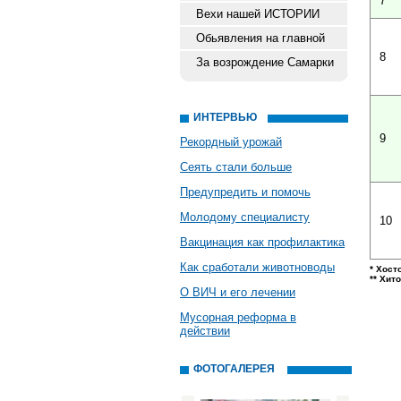
7
Вехи нашей ИСТОРИИ
Обьявления на главной
8
За возрождение Самарки
ИНТЕРВЬЮ
9
Рекордный урожай
Сеять стали больше
Предупредить и помочь
Молодому специалисту
10
Вакцинация как профилактика
Как сработали животноводы
* Хост
** Хит
О ВИЧ и его лечении
Мусорная реформа в
действии
ФОТОГАЛЕРЕЯ