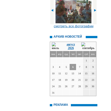
смотреть все фотографии
АРХИВ НОВОСТЕЙ
август
2026
пон
втр
срд
чет
пят
суб
вск
1
2
3
4
5
6
7
8
9
10
11
12
13
14
15
16
17
18
19
20
21
22
23
24
25
26
27
28
29
30
31
РЕКЛАМА