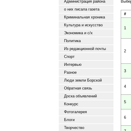
Администрация района
Выбе
о них писала газета
#
Криминальная хроника
Культура и искусство
1
Экономика и с/х
Политика
Из редакционной почты
2
Спорт
Интервью
3
Разное
Люди земли Борской
4
Обратная связь
Доска объявлений
5
Конкурс
Фотогалерея
6
Блоги
Творчество