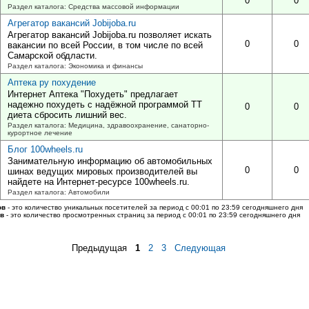
0
0
Раздел каталога: Средства массовой информации
Агрегатор вакансий Jobijoba.ru
Агрегатор вакансий Jobijoba.ru позволяет искать
0
0
вакансии по всей России, в том числе по всей
Самарской обдласти.
Раздел каталога: Экономика и финансы
Аптека ру похудение
Интернет Аптека "Похудеть" предлагает
надежно похудеть с надёжной программой ТТ
0
0
диета сбросить лишний вес.
Раздел каталога: Медицина, здравоохранение, санаторно-
курортное лечение
Блог 100wheels.ru
Занимательную информацию об автомобильных
0
0
шинах ведущих мировых производителей вы
найдете на Интернет-ресурсе 100wheels.ru.
Раздел каталога: Автомобили
ов
- это количество уникальных посетителей за период с 00:01 по 23:59 сегодняшнего дня
ов
- это количество просмотренных страниц за период с 00:01 по 23:59 сегодняшнего дня
Предыдущая
1
2
3
Следующая