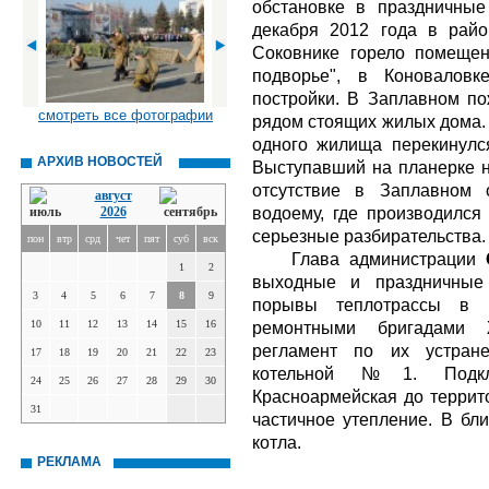
обстановке в праздничные
декабря 2012 года в рай
Соковнике горело помещен
подворье", в Коноваловк
постройки. В Заплавном п
смотреть все фотографии
рядом стоящих жилых дома. 
одного жилища перекинулся
АРХИВ НОВОСТЕЙ
Выступавший на планерке 
отсутствие в Заплавном 
август
водоему, где производился
2026
серьезные разбирательства.
пон
втр
срд
чет
пят
суб
вск
Глава администрации
1
2
выходные и праздничные 
3
4
5
6
7
8
9
порывы теплотрассы в 
10
11
12
13
14
15
16
ремонтными бригадами
регламент по их устране
17
18
19
20
21
22
23
котельной №1. Подкл
24
25
26
27
28
29
30
Красноармейская до террито
31
частичное утепление. В бл
котла.
РЕКЛАМА