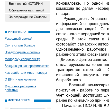
Коноваловке. По одной и
Вехи нашей ИСТОРИИ
комиссию по делам несовер
Обьявления на главной
января.
За возрождение Самарки
Руководитель Управлен
информацией о прошедшем
для пожилых людей. Сего
ИНТЕРВЬЮ
связанного с передачей эст
Рекордный урожай
среды. В этой связи в Д
фоторабот самарских авторо
Сеять стали больше
Одновременно работники 
Предупредить и помочь
районного этапа фестиваля 
Молодому специалисту
Директор Центра занятост
о планируемом на конец ян
Вакцинация как профилактика
трактористов категорий - 
Как сработали животноводы
изъявивший получить спе
О ВИЧ и его лечении
безработного.
Военный комиссариат 
Мусорная реформа в
приступил к работе по пер
действии
учет юношей, достигших 17-
ранее по каким-либо причин
ФОТОГАЛЕРЕЯ
Начальник ПСО №48
А.