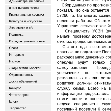
Администрация района
Сбор данных по прогнозир
о них писала газета
показал, что она останется
Криминальная хроника
57260 га. Во многих хозяйс
полевым работам. Об этом
Культура и искусство
Управления сельского хозяй
Экономика и с/х
Специалисты УСЗН (ру
Политика
начали проверку достовер
отчетах, предоставляемых о
Из редакционной почты
С этого года в соответств
Спорт
практика по подготовке Пос
Интервью
расходованию денежных сре
Разное
опекуны будут только 
самоуправления. Проинде
Люди земли Борской
увеличение по которы
Обратная связь
региональных выплат оста
Доска объявлений
родители должны отчитат
службу семьи. Всего на в
Конкурс
информацию предоставила 
Фотогалерея
семьи, опеки и попечител
Блоги
неделе специалисты слу
Творчество
поселений посетили 6 семе