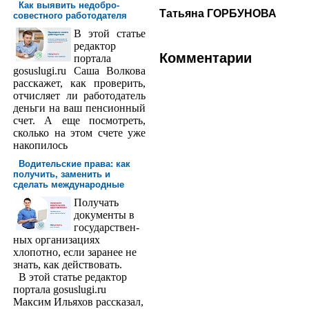
Как выявить недобро­
Татьяна ГОРБУНОВА
совестного работодателя
В этой статье
редактор
Комментарии
порта­ла
gosuslugi.ru Саша Волкова
расскажет, как проверить,
отчисляет ли работодатель
деньги на ваш пенсионный
счет. А еще посмотреть,
сколько на этом счете уже
накопилось
Водительские права: как
получить, заменить и
сделать международ­ные
Получать
доку­менты в
государствен­
ных организациях
хлопотно, если заранее не
знать, как действовать.
В этой статье редактор
портала gosuslugi.ru
Максим Ильяхов рассказал,