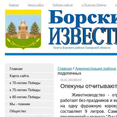
Главная
Карта сайта
Рейтинг сайтов
к 75-летию Победы
к
Газета Борского района Самарской области
Главная
Администрация района
Главная
подопечных
Карта сайта
15.01.201300:00
к 70-летию Победы
Опекуны отчитывают
к 75-летию Победы
Животноводство - отрасл
к 80-летию Победы
работает без праздников и 
Мы - помним
на одну фуражную коров
составляет 9 литров. Сам
Общество
предприятий у колхоза "Луч И