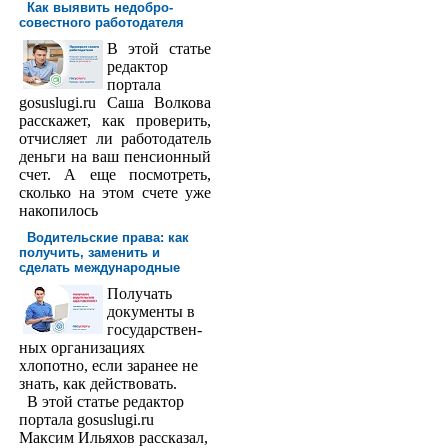
Как выявить недобро­
совестного работодателя
В этой статье
редактор
порта­ла
gosuslugi.ru Саша Волкова
расскажет, как проверить,
отчисляет ли работодатель
деньги на ваш пенсионный
счет. А еще посмотреть,
сколько на этом счете уже
накопилось
Водительские права: как
получить, заменить и
сделать международ­ные
Получать
доку­менты в
государствен­
ных организациях
хлопотно, если заранее не
знать, как действовать.
В этой статье редактор
портала gosuslugi.ru
Максим Ильяхов рассказал,