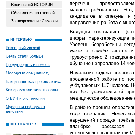
перечень предоставл
Вехи нашей ИСТОРИИ
маловостребованных. Это, 
Обьявления на главной
кандидатов в опекуны и 
За возрождение Самарки
направление-ра
бота с мно
Ведущий специалист Цент
цифры, характеризующие п
ИНТЕРВЬЮ
Уровень безработицы сего
Рекордный урожай
учёте в службе занятости
Сеять стали больше
трудоустроено 2 гражданина
обучение направлено 14 чело
Предупредить и помочь
Начальник отдела военного
Молодому специалисту
проделанной работе по по
Вакцинация как профилактика
учёт, таковых-117 человек. 
Как сработали животноводы
них без уважительной при
медицинское обследование 
О ВИЧ и его лечении
Мусорная реформа в
В районе прошли оперативн
действии
ходе операции "Нелегаль
нарушений порядка пребыв
ФОТОГАЛЕРЕЯ
планёрке рассказал 
уполномоченных полиции И.