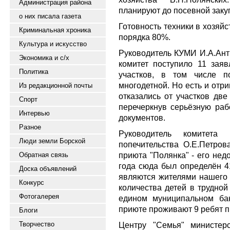
Администрация района
планируют до посевной заку
о них писала газета
Готовность техники в хозяй
Криминальная хроника
порядка 80%.
Культура и искусство
Руководитель КУМИ И.А.Анти
Экономика и с/х
комитет поступило 11 зая
Политика
участков, в том числе 
многодетной. Но есть и отр
Из редакционной почты
отказались от участков две
Спорт
перечеркнув серьёзную раб
Интервью
документов.
Разное
Руководитель комитет
Люди земли Борской
попечительства О.Е.Петров
приюта "Полянка" - его нед
Обратная связь
года сюда был определён 41
Доска объявлений
являются жителями нашего 
Конкурс
количества детей в трудной
Фотогалерея
едином муниципальном ба
приюте проживают 9 ребят п
Блоги
Творчество
Центру "Семья" министер