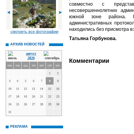
совместно с предста
несовершеннолетних адми
южной зоне района. 
административных протокол
находились без присмотра в
смотреть все фотографии
Татьяна Горбунова.
АРХИВ НОВОСТЕЙ
август
2026
Комментарии
пон
втр
срд
чет
пят
суб
вск
1
2
3
4
5
6
7
8
9
10
11
12
13
14
15
16
17
18
19
20
21
22
23
24
25
26
27
28
29
30
31
РЕКЛАМА