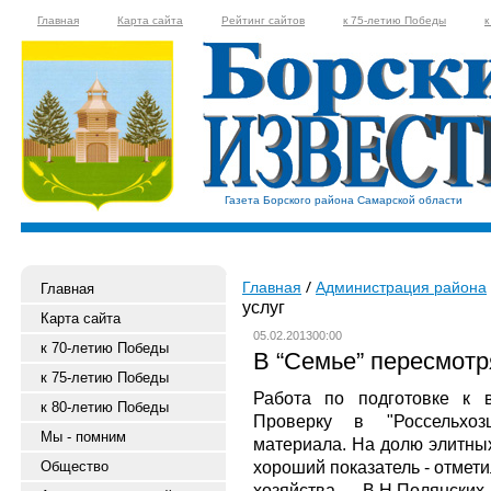
Главная
Карта сайта
Рейтинг сайтов
к 75-летию Победы
к
Газета Борского района Самарской области
Главная
Администрация района
Главная
услуг
Карта сайта
05.02.201300:00
к 70-летию Победы
В “Семье” пересмотр
к 75-летию Победы
Работа по подготовке к 
к 80-летию Победы
Проверку в "Россельхо
Мы - помним
материала. На долю элитных
хороший показатель - отмет
Общество
хозяйства В.Н.Полянск