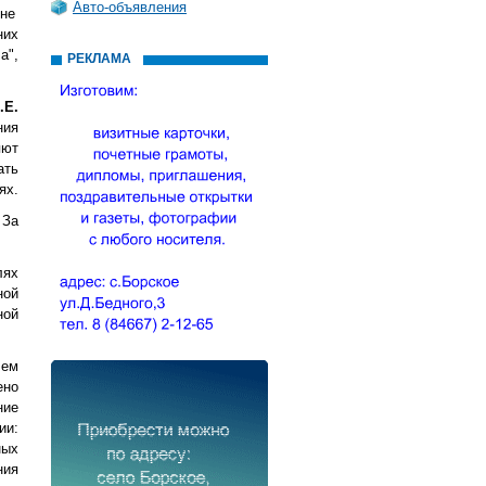
Авто-объявления
 не
них
а",
РЕКЛАМА
.Е.
ния
яют
ать
ях.
 За
лях
ной
ной
чем
ено
ние
ии:
ных
ния