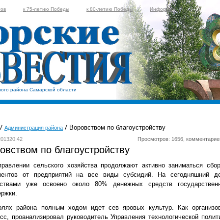
тов
к 75-летию Победы
к 80-летию Победы
Информер
кого района Самарской области
Воровством по благоустройству
Администрация района
201320:42
Просмотров: 1656, комментарие
овством по благоустройству
равлении сельского хозяйства продолжают активно заниматься сбо
ментов от предприятий на все виды субсидий. На сегодняшний д
йствами уже освоено около 80% денежных средств государствен
ржки.
олях района полным ходом идет сев яровых культур. Как организо
сс, проанализировал руководитель Управления технологической полит