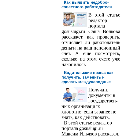
Как выявить недобро­
совестного работодателя
В этой статье
редактор
порта­ла
gosuslugi.ru Саша Волкова
расскажет, как проверить,
отчисляет ли работодатель
деньги на ваш пенсионный
счет. А еще посмотреть,
сколько на этом счете уже
накопилось
Водительские права: как
получить, заменить и
сделать международ­ные
Получать
доку­менты в
государствен­
ных организациях
хлопотно, если заранее не
знать, как действовать.
В этой статье редактор
портала gosuslugi.ru
Максим Ильяхов рассказал,