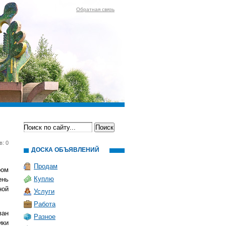
Обратная связь
в: 0
ДОСКА ОБЪЯВЛЕНИЙ
Продам
ром
Куплю
ень
ной
Услуги
Работа
ван
Разное
ики