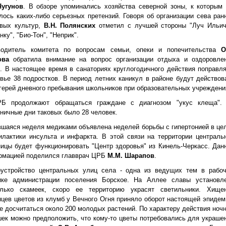
Чугунов
. В обзоре упоминались хозяйства северной зоны, к которым
лось каких-либо серьезных претензий. Говоря об организации сева ран
овых культур,
В.Н. Полянских
отметил с лучшей стороны "Луч Ильич
нку", "Био-Тон", "Неприк".
водитель комитета по вопросам семьи, опеки и попечительства
О
ова
обратила внимание на вопрос организации отдыха и оздоровле
. В настоящее время в санаториях круглогодичного действия поправл
вье 38 подростков. В период летних каникул в районе будут действов
герей дневного пребывания школьников при образовательных учреждени
Б продолжают обращаться граждане с диагнозом "укус клеща".
ничные дни таковых было 28 человек.
шаяся неделя медиками объявлена неделей борьбы с гипертонией в це
лактики инсульта и инфаркта. В этой связи на территории централь
ицы будет функционировать "Центр здоровья" из Кинель-Черкасс. Дан
рмацией поделился главврач ЦРБ
М.М. Шарапов
.
оустройство центральных улиц села - одна из ведущих тем в рабо
ике администрации поселения Борское. На Аллее славы установл
олько скамеек, скоро ее территорию украсят светильники. Хище
цев цветов из клумб у Вечного Огня приняло оборот настоящей эпидем
е досчитаться около 200 молодых растений. По характеру действия ноч
ек можно предположить, что кому-то цветы потребовались для украше