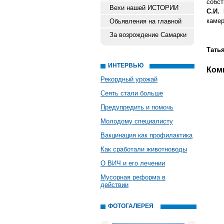
собст
Вехи нашей ИСТОРИИ
С.И.
камер
Обьявления на главной
За возрождение Самарки
Тать
ИНТЕРВЬЮ
Ком
Рекордный урожай
Сеять стали больше
Предупредить и помочь
Молодому специалисту
Вакцинация как профилактика
Как сработали животноводы
О ВИЧ и его лечении
Мусорная реформа в
действии
ФОТОГАЛЕРЕЯ