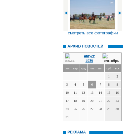
смотреть все фотографии
АРХИВ НОВОСТЕЙ
август
2026
пон
втр
срд
чет
пят
суб
вск
1
2
3
4
5
6
7
8
9
10
11
12
13
14
15
16
17
18
19
20
21
22
23
24
25
26
27
28
29
30
31
РЕКЛАМА