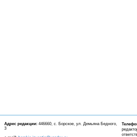
Адрес редакции:
446660, с. Борское, ул. Демьяна Бедного,
Телефо
3
редактор
ответст