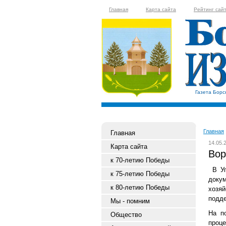
Главная
Карта сайта
Рейтинг сай
Газета Борс
Главная
Главная
14.05.
Карта сайта
Вор
к 70-летию Победы
В Уп
к 75-летию Победы
доку
к 80-летию Победы
хозя
подде
Мы - помним
На п
Общество
проце