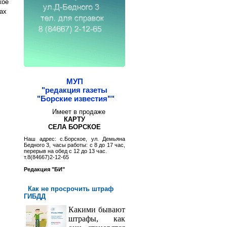
кое
ах
МУП
"редакция газеты
"Борские известия""
Имеет в продаже
КАРТУ
СЕЛА БОРСКОЕ
Наш адрес: с.Борское, ул. Демьяна
Бедного 3, часы работы: с 8 до 17 час,
перерыв на обед с 12 до 13 час.
т.8(84667)2-12-65
Редакция "БИ"
Как не просрочить штраф
ГИБДД
Какими бывают
штрафы, как