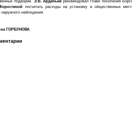
венных подворий.
Э.В. Ардабьев
рекомендовал главе поселения Борс
 Коростиной
посчитать расходы на установку в общественных мест
 наружного наблюдения.
яна ГОРБУНОВА
ментарии