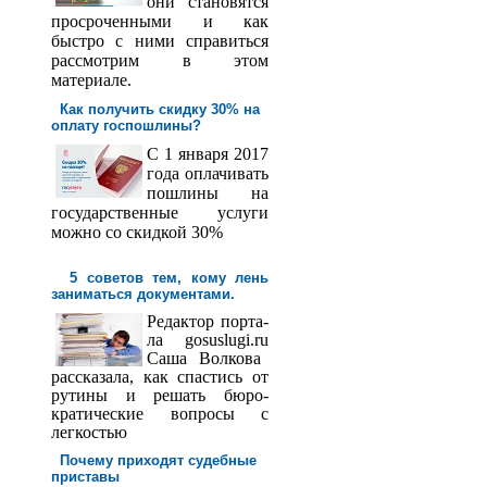
они становятся
просроченными и как
быстро с ними справиться
рассмотрим в этом
материале.
Как получить скидку 30% на
оплату госпош­лины?
С 1 января 2017
года оплачивать
пошлины на
государственные услуги
можно со скидкой 30%
5 советов тем, кому лень
заниматься документами.
Редактор порта­
ла
gosuslugi
.
ru
Саша
Волкова
рассказала, как спастись от
рутины и решать бюро­
кратические вопросы с
легкостью
Почему приходят судебные
приставы