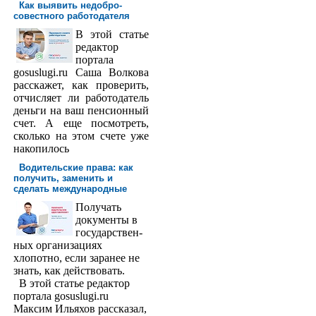
Как выявить недобро­
совестного работодателя
В этой статье
редактор
порта­ла
gosuslugi.ru Саша Волкова
расскажет, как проверить,
отчисляет ли работодатель
деньги на ваш пенсионный
счет. А еще посмотреть,
сколько на этом счете уже
накопилось
Водительские права: как
получить, заменить и
сделать международ­ные
Получать
доку­менты в
государствен­
ных организациях
хлопотно, если заранее не
знать, как действовать.
В этой статье редактор
портала gosuslugi.ru
Максим Ильяхов рассказал,