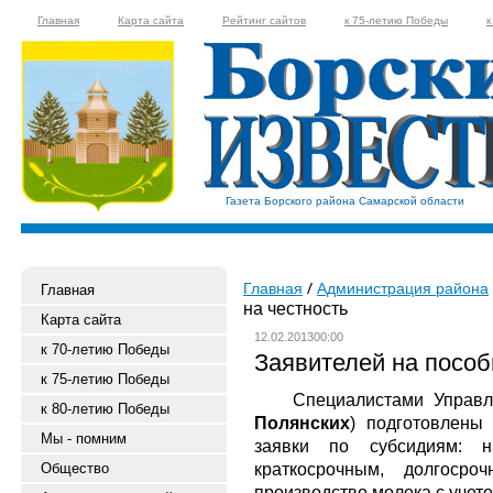
Главная
Карта сайта
Рейтинг сайтов
к 75-летию Победы
к
Газета Борского района Самарской области
Главная
Администрация района
Главная
на честность
Карта сайта
12.02.201300:00
к 70-летию Победы
Заявителей на пособ
к 75-летию Победы
Специалистами Управлени
к 80-летию Победы
Полянских
) подготовлены
Мы - помним
заявки по субсидиям: 
краткосрочным, долгоср
Общество
производство молока с учето