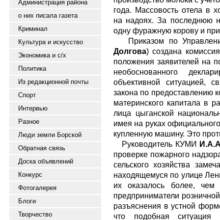
Администрация района
года. Массовость отела в х
о них писала газета
на надоях. За последнюю н
Криминал
одну фуражную корову и приб
Приказом по Управлению
Культура и искусство
Долгова
) создана комисси
Экономика и с/х
положения заявителей на п
Политика
необоснованного деклар
объективной ситуацией, с
Из редакционной почты
закона по предоставлению 
Спорт
материнского капитала в ра
Интервью
лица цыганской национальн
Разное
имея на руках официального
купленную машину. Это прот
Люди земли Борской
Руководитель КУМИ
И.А.
Обратная связь
проверке пожарного надзора
Доска объявлений
сельского хозяйства замеч
находящемуся по улице Лени
Конкурс
их оказалось более, чем
Фотогалерея
предприниматели розничной
Блоги
разъяснения в устной форм
Творчество
что подобная ситуация