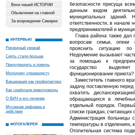
безопасности присуща все
Вехи нашей ИСТОРИИ
данным видом деятельн
Обьявления на главной
муниципальных зданий. 
За возрождение Самарки
ответственности, в начале 
предпринимателей и муници
Глава района также дал п
ИНТЕРВЬЮ
вопросам семьи, опеки 
Рекордный урожай
прояснить ситуацию по 
Недоумение вызывают част
Сеять стали больше
за помощью к предприни
Предупредить и помочь
государство выделяе
Молодому специалисту
функционирование приюта?
Заместитель главного вр
Вакцинация как профилактика
задачу, поставленную перед
Как сработали животноводы
охватить диспансеризаци
О ВИЧ и его лечении
обращающихся в лечебные
отдельный порядок. Первы
Мусорная реформа в
списки граждан, считающих 
действии
Администрация больницы с
температуры в отделениях, к
ФОТОГАЛЕРЕЯ
Отопительная система подв