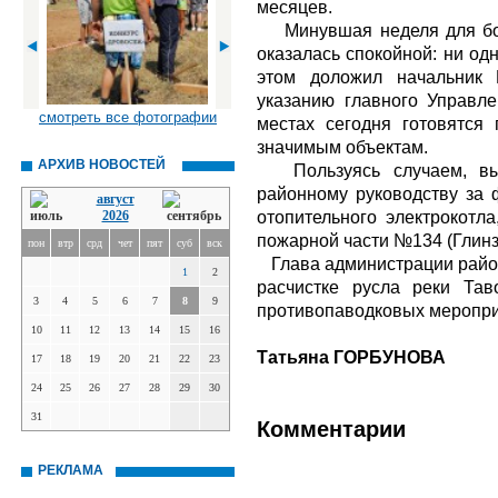
месяцев.
Минувшая неделя для бой
оказалась спокойной: ни од
этом доложил начальн
указанию главного Управл
смотреть все фотографии
местах сегодня готовятся 
значимым объектам.
АРХИВ НОВОСТЕЙ
Пользуясь случаем, выс
районному руководству за
август
отопительного электрокотл
2026
пожарной части №134 (Глинз
пон
втр
срд
чет
пят
суб
вск
Глава администрации рай
1
2
расчистке русла реки Та
3
4
5
6
7
8
9
противопаводковых меропри
10
11
12
13
14
15
16
Татьяна ГОРБУНОВА
17
18
19
20
21
22
23
24
25
26
27
28
29
30
31
Комментарии
РЕКЛАМА