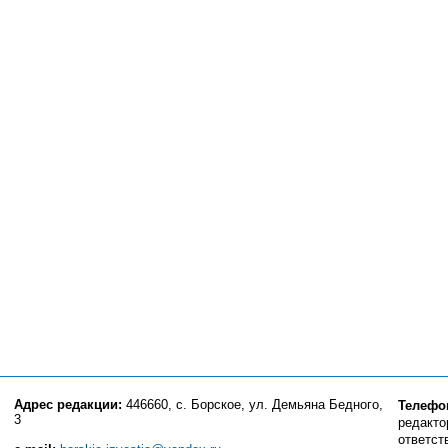
Адрес редакции:
446660, с. Борское, ул. Демьяна Бедного,
Телефо
3
редактор
ответст