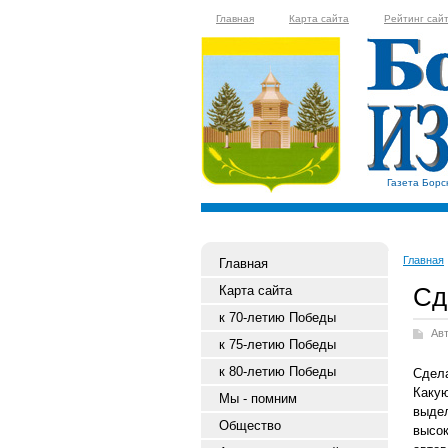
Главная
Карта сайта
Рейтинг сай
Газета Борс
Главная
Главная
Сд
Карта сайта
к 70-летию Победы
Ав
к 75-летию Победы
к 80-летию Победы
Сдел
Каку
Мы - помним
выде
Общество
высо