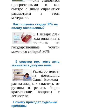
они становятся
просроченными и как
быстро с ними справиться
рассмотрим в этом
материале.
Как получить скидку 30% на
оплату госпош­лины?
С 1 января 2017
года оплачивать
пошлины на
государственные услуги
можно со скидкой 30%
5 советов тем, кому лень
заниматься документами.
Редактор порта­
ла
gosuslugi
.
ru
Саша
Волкова
рассказала, как спастись от
рутины и решать бюро­
кратические вопросы с
легкостью
Почему приходят судебные
приставы