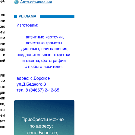
да,
Авто-объявления
 он
РЕКЛАМА
али
жно
рты
ким
или
вою
ё и
оей
ыли
ным
ные
щий
фии
ок,
нты
ием
дет
чно