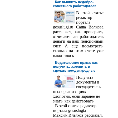
Как выявить недобро­
совестного работодателя
В этой статье
редактор
порта­ла
gosuslugi.ru Саша Волкова
расскажет, как проверить,
отчисляет ли работодатель
деньги на ваш пенсионный
счет. А еще посмотреть,
сколько на этом счете уже
накопилось
Водительские права: как
получить, заменить и
сделать международ­ные
Получать
доку­менты в
государствен­
ных организациях
хлопотно, если заранее не
знать, как действовать.
В этой статье редактор
портала gosuslugi.ru
Максим Ильяхов рассказал,