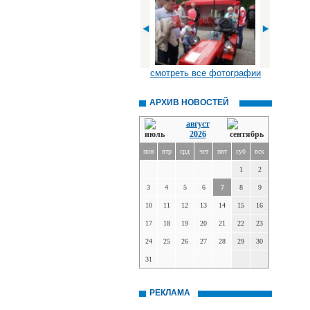
смотреть все фотографии
АРХИВ НОВОСТЕЙ
август
2026
пон
втр
срд
чет
пят
суб
вск
1
2
3
4
5
6
7
8
9
10
11
12
13
14
15
16
17
18
19
20
21
22
23
24
25
26
27
28
29
30
31
РЕКЛАМА