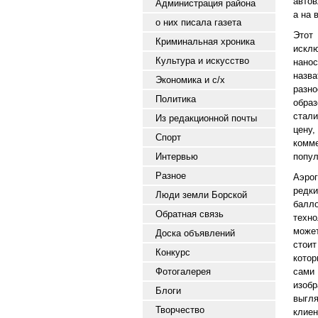
автов
Администрация района
а на 
о них писала газета
Этот
Криминальная хроника
искл
Культура и искусство
нано
назв
Экономика и с/х
разно
Политика
обра
стали
Из редакционной почты
цену
Спорт
комм
Интервью
попул
Разное
Аэро
редк
Люди земли Борской
балл
Обратная связь
техн
может
Доска объявлений
стои
Конкурс
котор
Фотогалерея
сами
изоб
Блоги
выгл
Творчество
клиен