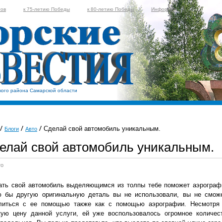
тов
к 75-летию Победы
к 80-летию Победы
Информер
кого района Самарской области
Сделай свой автомобиль уникальным.
Блоги
Авто
елай свой автомобиль уникальным.
то
ать свой автомобиль выделяющимся из толпы тебе поможет аэрограф
ю бы другую оригинальную деталь вы не использовали, вы не смож
литься с ее помощью также как с помощью аэрографии. Несмотря
кую цену данной услуги, ей уже воспользовалось огромное количес