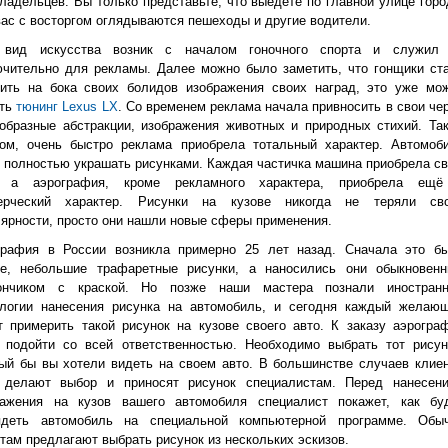
ладельцев. Вы только представьте, что выедете по главной улице горо
вас с восторгом оглядываются пешеходы и другие водители.
 вид искусства возник с началом гоночного спорта и служил
ючительно для рекламы. Далее можно было заметить, что гонщики ст
сить на бока своих болидов изображения своих наград, это уже мо
ать
тюнинг Lexus LX
. Со временем реклама начала привносить в свои че
образные абстракции, изображения животных и природных стихий. Та
зом, очень быстро реклама приобрела тотальный характер. Автомоб
 полностью украшать рисунками. Каждая частичка машина приобрела с
, а аэрография, кроме рекламного характера, приобрела ещ
ерческий характер. Рисунки на кузове никогда не теряли св
ярности, просто они нашли новые сферы применения.
графия в России возникла примерно 25 лет назад. Сначала это б
ие, небольшие трафаретные рисунки, а наносились они обыкновен
ончиком с краской. Но позже наши мастера познали иностран
ологии нанесения рисунка на автомобиль, и сегодня каждый желаю
 примерить такой рисунок на кузове своего авто. К заказу аэрогра
т подойти со всей ответственностью. Необходимо выбрать тот рисун
ый бы вы хотели видеть на своем авто. В большинстве случаев клие
 делают выбор и приносят рисунок специалистам. Перед нанесен
ражения на кузов вашего автомобиля специалист покажет, как бу
ядеть автомобиль на специальной компьютерной программе. Обы
там предлагают выбрать рисунок из нескольких эскизов.