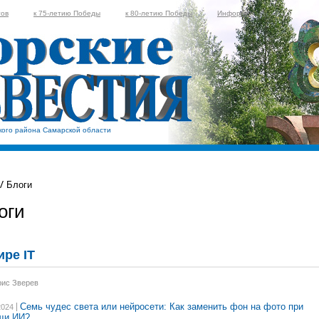
тов
к 75-летию Победы
к 80-летию Победы
Информер
кого района Самарской области
Блоги
оги
ире IT
рис Зверев
Семь чудес света или нейросети: Как заменить фон на фото при
2024
щи ИИ?