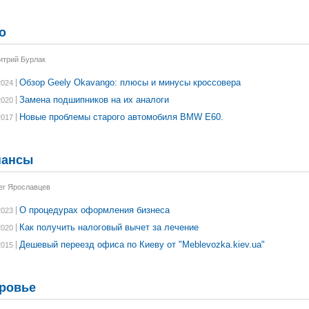
о
итрий Бурлак
Обзор Geely Okavango: плюсы и минусы кроссовера
2024
Замена подшипников на их аналоги
2020
Новые проблемы старого автомобиля BMW E60.
2017
нансы
ег Ярославцев
О процедурах оформления бизнеса
2023
Как получить налоговый вычет за лечение
2020
Дешевый переезд офиса по Киеву от "Meblevozka.kiev.ua"
2015
ровье