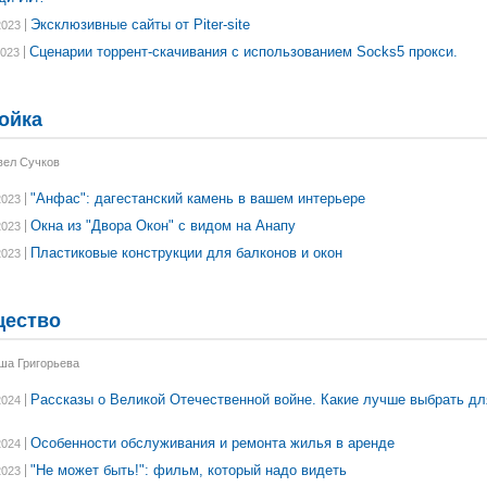
Эксклюзивные сайты от Piter-site
2023
Сценарии торрент-скачивания с использованием Socks5 прокси.
2023
ойка
вел Сучков
"Анфас": дагестанский камень в вашем интерьере
2023
Окна из "Двора Окон" с видом на Анапу
2023
Пластиковые конструкции для балконов и окон
2023
ество
ша Григорьева
Рассказы о Великой Отечественной войне. Какие лучше выбрать дл
2024
Особенности обслуживания и ремонта жилья в аренде
2024
"Не может быть!": фильм, который надо видеть
2023