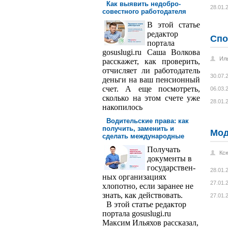
Как выявить недобро­
28.01.
совестного работодателя
В этой статье
редактор
Спо
порта­ла
gosuslugi.ru Саша Волкова
Ил
расскажет, как проверить,
отчисляет ли работодатель
30.07.
деньги на ваш пенсионный
счет. А еще посмотреть,
06.03.
сколько на этом счете уже
28.01.
накопилось
Водительские права: как
получить, заменить и
Мо
сделать международ­ные
Получать
Кс
доку­менты в
государствен­
28.01.
ных организациях
27.01.
хлопотно, если заранее не
знать, как действовать.
27.01.
В этой статье редактор
портала gosuslugi.ru
Максим Ильяхов рассказал,