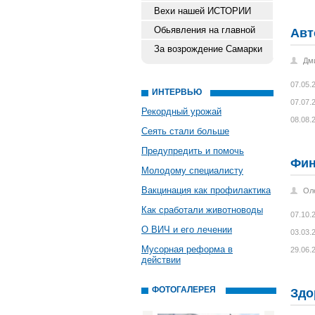
Вехи нашей ИСТОРИИ
Обьявления на главной
Авт
За возрождение Самарки
Дм
07.05.
ИНТЕРВЬЮ
07.07.
Рекордный урожай
08.08.
Сеять стали больше
Предупредить и помочь
Фи
Молодому специалисту
Вакцинация как профилактика
Ол
Как сработали животноводы
07.10.
О ВИЧ и его лечении
03.03.
Мусорная реформа в
29.06.
действии
ФОТОГАЛЕРЕЯ
Здо