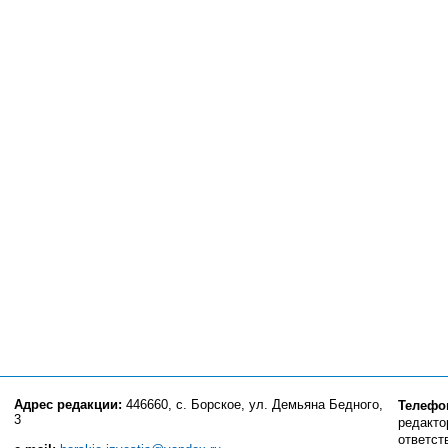
Адрес редакции:
446660, с. Борское, ул. Демьяна Бедного,
Телефо
3
редактор
ответст