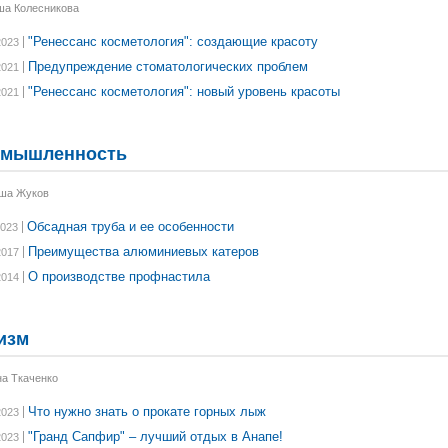
ша Колесникова
"Ренессанс косметология": создающие красоту
2023
Предупреждение стоматологических проблем
2021
"Ренессанс косметология": новый уровень красоты
2021
мышленность
ша Жуков
Обсадная труба и ее особенности
2023
Преимущества алюминиевых катеров
2017
О производстве профнастила
2014
изм
на Ткаченко
Что нужно знать о прокате горных лыж
2023
"Гранд Сапфир" – лучший отдых в Анапе!
2023