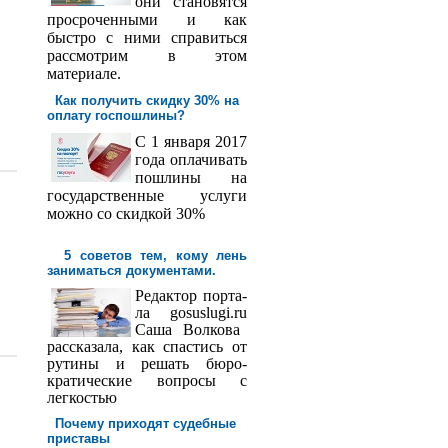
они становятся
просроченными и как
быстро с ними справиться
рассмотрим в этом
материале.
Как получить скидку 30% на
оплату госпош­лины?
С 1 января 2017
года оплачивать
пошлины на
государственные услуги
можно со скидкой 30%
5 советов тем, кому лень
заниматься документами.
Редактор порта­
ла
gosuslugi
.
ru
Саша
Волкова
рассказала, как спастись от
рутины и решать бюро­
кратические вопросы с
легкостью
Почему приходят судебные
приставы