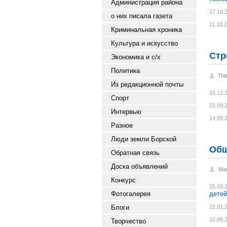
Администрация района
17.10.
о них писала газета
11.10.
Криминальная хроника
Культура и искусство
Стр
Экономика и с/х
Политика
Па
Из редакционной почты
15.12.
Спорт
22.09.
Интервью
14.09.
Разное
Люди земли Борской
Общ
Обратная связь
Доска объявлений
Ма
Конкурс
25.03.
Фотогалерея
детей
Блоги
22.01.
12.09.
Творчество