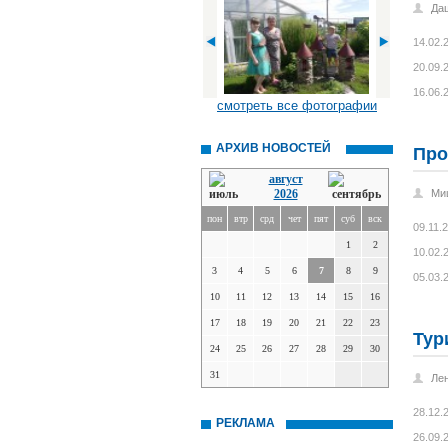
Да
14.02.
20.09.
16.06.
смотреть все фотографии
АРХИВ НОВОСТЕЙ
Про
август
2026
Ми
пон
втр
срд
чет
пят
суб
вск
09.11.
1
2
10.02.
3
4
5
6
7
8
9
05.03.
10
11
12
13
14
15
16
17
18
19
20
21
22
23
Тур
24
25
26
27
28
29
30
31
Ле
28.12.
РЕКЛАМА
26.09.