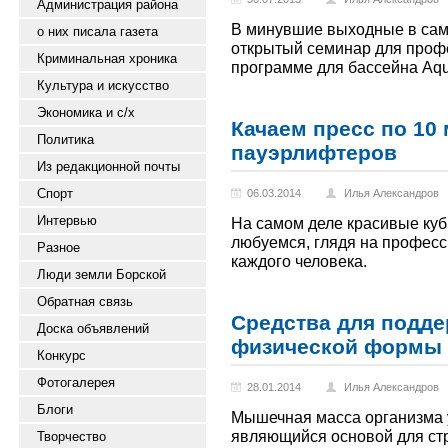
Администрация района
В минувшие выходные в сам
о них писала газета
открытый семинар для проф
Криминальная хроника
программе для бассейна Aq
Культура и искусство
Экономика и с/х
Качаем пресс по 10
Политика
пауэрлифтеров
Из редакционной почты
Спорт
06.03.2014
Илья Александров
Интервью
На самом деле красивые куб
любуемся, глядя на професс
Разное
каждого человека.
Люди земли Борской
Обратная связь
Средства для подде
Доска объявлений
физической формы
Конкурс
Фотогалерея
28.01.2014
Илья Александров
Блоги
Мышечная масса организма у
являющийся основой для ст
Творчество