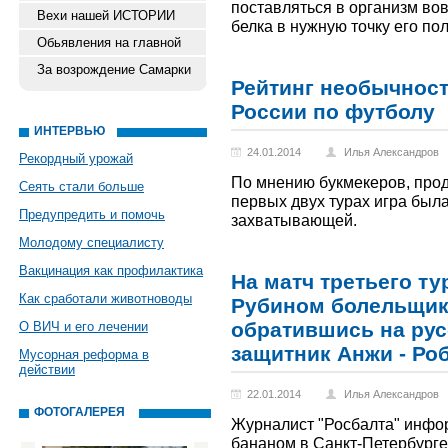
поставляться в организм во
Вехи нашей ИСТОРИИ
белка в нужную точку его по
Обьявления на главной
За возрождение Самарки
Рейтинг необычнос
России по футболу
ИНТЕРВЬЮ
24.01.2014
Илья Александров
Рекордный урожай
По мнению букмекеров, про
Сеять стали больше
первых двух турах игра был
Предупредить и помочь
захватывающей.
Молодому специалисту
Вакцинация как профилактика
На матч третьего ту
Как сработали животноводы
Рубином болельщик
обратившись на рус
О ВИЧ и его лечении
защитник Анжи - Ро
Мусорная реформа в
действии
22.01.2014
Илья Александров
ФОТОГАЛЕРЕЯ
Журналист "Росбалта" инфо
бананом в Санкт-Петербурге