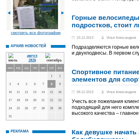
Горные велосипеды
подростков, стоит л
смотреть все фотографии
23.12.2013
Илья Александров
АРХИВ НОВОСТЕЙ
Подразделяются горные вело
и двухподвесы. В первом слу
август
2026
пон
втр
срд
чет
пят
суб
вск
Спортивное питание
1
2
элементов для спо
3
4
5
6
7
8
9
09.12.2013
Илья Александров
10
11
12
13
14
15
16
17
18
19
20
21
22
23
Учесть все пожелания клиен
подходящий для него компле
24
25
26
27
28
29
30
высокого качества – главно
31
Как девушке начать
РЕКЛАМА