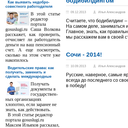
бодибилдингом
Как выявить недобро­
совестного работодателя
09.12.2013
Илья Александров
В этой статье
редактор
Считаете, что бодибилдинг 
порта­ла
На самом деле, заниматься 
gosuslugi.ru Саша Волкова
Главное, знать, как правиль
расскажет, как проверить,
мы расскажем вам в своей с
отчисляет ли работодатель
деньги на ваш пенсионный
счет. А еще посмотреть,
Сочи - 2014!
сколько на этом счете уже
накопилось
10.09.2013
Илья Александров
Водительские права: как
получить, заменить и
Русские, наверное, самые 
сделать международ­ные
всегда до последнего со св
Получать
в победу!
доку­менты в
государствен­
ных организациях
хлопотно, если заранее не
знать, как действовать.
В этой статье редактор
портала gosuslugi.ru
Максим Ильяхов рассказал,