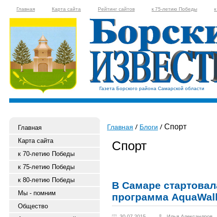
Главная
Карта сайта
Рейтинг сайтов
к 75-летию Победы
к
Газета Борского района Самарской области
Спорт
Главная
Блоги
Главная
Карта сайта
Спорт
к 70-летию Победы
к 75-летию Победы
к 80-летию Победы
В Самаре стартова
Мы - помним
программа AquaWal
Общество
30.07.2015
Илья Александров