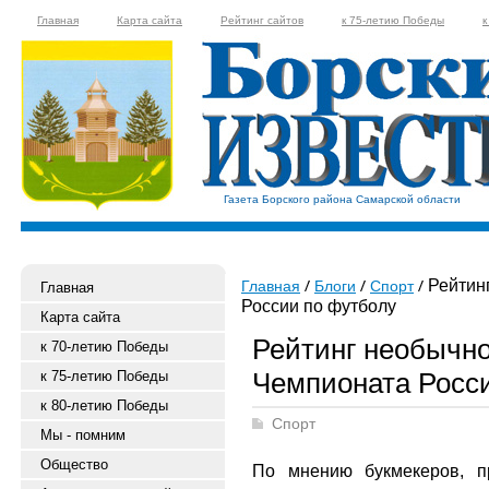
Главная
Карта сайта
Рейтинг сайтов
к 75-летию Победы
к
Газета Борского района Самарской области
Рейтин
Главная
Блоги
Спорт
Главная
России по футболу
Карта сайта
Рейтинг необычн
к 70-летию Победы
Чемпионата Росс
к 75-летию Победы
к 80-летию Победы
Спорт
Мы - помним
Общество
По мнению букмекеров, п