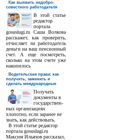
Как выявить недобро­
совестного работодателя
В этой статье
редактор
порта­ла
gosuslugi.ru Саша Волкова
расскажет, как проверить,
отчисляет ли работодатель
деньги на ваш пенсионный
счет. А еще посмотреть,
сколько на этом счете уже
накопилось
Водительские права: как
получить, заменить и
сделать международ­ные
Получать
доку­менты в
государствен­
ных организациях
хлопотно, если заранее не
знать, как действовать.
В этой статье редактор
портала gosuslugi.ru
Максим Ильяхов рассказал,