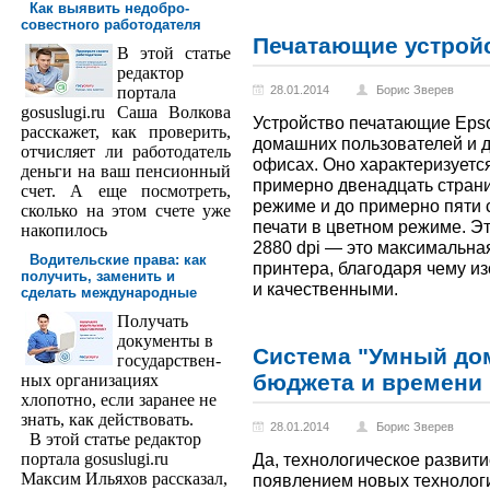
Как выявить недобро­
совестного работодателя
Печатающие устрой
В этой статье
редактор
порта­ла
28.01.2014
Борис Зверев
gosuslugi.ru Саша Волкова
Устройство печатающие Epso
расскажет, как проверить,
домашних пользователей и 
отчисляет ли работодатель
офисах. Оно характеризуетс
деньги на ваш пенсионный
примерно двенадцать страниц
счет. А еще посмотреть,
режиме и до примерно пяти с
сколько на этом счете уже
печати в цветном режиме. Э
накопилось
2880 dpi — это максимальн
Водительские права: как
принтера, благодаря чему и
получить, заменить и
и качественными.
сделать международ­ные
Получать
доку­менты в
Система "Умный дом
государствен­
бюджета и времени
ных организациях
хлопотно, если заранее не
знать, как действовать.
28.01.2014
Борис Зверев
В этой статье редактор
портала gosuslugi.ru
Да, технологическое развити
Максим Ильяхов рассказал,
появлением новых технолог