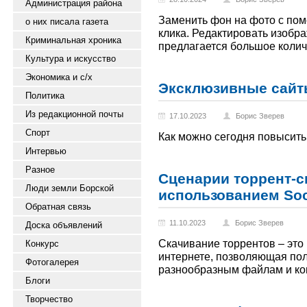
Администрация района
Заменить фон на фото с помо
о них писала газета
клика. Редактировать изобр
Криминальная хроника
предлагается большое колич
Культура и искусство
Экономика и с/х
Эксклюзивные сайты 
Политика
Из редакционной почты
17.10.2023
Борис Зверев
Спорт
Как можно сегодня повысит
Интервью
Разное
Сценарии торрент-с
Люди земли Борской
использованием Soc
Обратная связь
11.10.2023
Борис Зверев
Доска объявлений
Скачивание торрентов – это
Конкурс
интернете, позволяющая пол
Фотогалерея
разнообразным файлам и кон
Блоги
Творчество