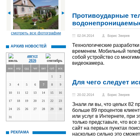
Противоударные те
водонепроницаемые
смотреть все фотографии
02.04.2014
Борис Зверев
Технологические разработки н
АРХИВ НОВОСТЕЙ
временем. Мобильный телеф
август
собой устройство со многим
2026
видеокамера.
пон
втр
срд
чет
пят
суб
вск
1
2
Для чего следует и
3
4
5
6
7
8
9
10
11
12
13
14
15
16
20.02.2014
Борис Зверев
17
18
19
20
21
22
23
Знали ли вы, что целых 82 п
24
25
26
27
28
29
30
больше 89 процентов клиен
или услуг в Интернете, при э
31
только представьте, что все
сайт на первых пунктах поис
РЕКЛАМА
насколько сильно это сможе