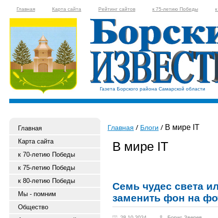
Главная
Карта сайта
Рейтинг сайтов
к 75-летию Победы
к
Газета Борского района Самарской области
В мире IT
Главная
Блоги
Главная
Карта сайта
В мире IT
к 70-летию Победы
к 75-летию Победы
к 80-летию Победы
Семь чудес света ил
Мы - помним
заменить фон на ф
Общество
28.10.2024
Борис Зверев