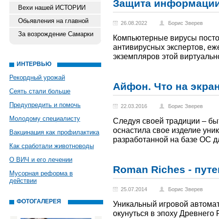
Защита информации
Вехи нашей ИСТОРИИ
Обьявления на главной
26.08.2022
Борис Зверев
За возрождение Самарки
Компьютерные вирусы посто
антивирусных экспертов, еж
экземпляров этой виртуаль
ИНТЕРВЬЮ
Рекордный урожай
Айфон. Что на экран
Сеять стали больше
Предупредить и помочь
22.03.2016
Борис Зверев
Молодому специалисту
Следуя своей традиции – быт
оснастила свое изделие уни
Вакцинация как профилактика
разработанной на базе ОС д
Как сработали животноводы
О ВИЧ и его лечении
Roman Riches - пут
Мусорная реформа в
действии
25.07.2014
Борис Зверев
ФОТОГАЛЕРЕЯ
Уникальный игровой автомат
окунуться в эпоху Древнего 