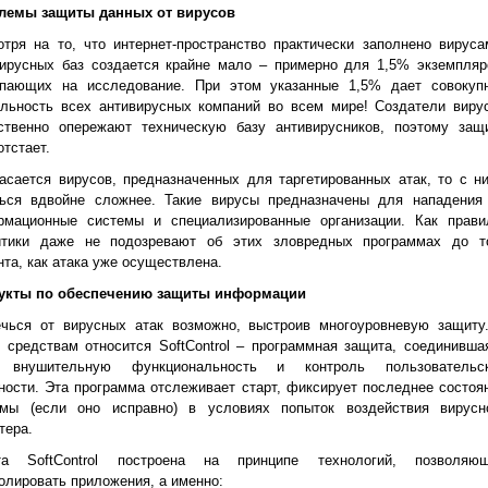
лемы защиты данных от вирусов
тря на то, что интернет-пространство практически заполнено вируса
вирусных баз создается крайне мало – примерно для 1,5% экземпляр
упающих на исследование. При этом указанные 1,5% дает совокуп
ельность всех антивирусных компаний во всем мире! Создатели виру
ственно опережают техническую базу антивирусников, поэтому защ
отстает.
асается вирусов, предназначенных для таргетированных атак, то с н
ться вдвойне сложнее. Такие вирусы предназначены для нападения
рмационные системы и специализированные организации. Как прави
итики даже не подозревают об этих зловредных программах до т
та, как атака уже осуществлена.
укты по обеспечению защиты информации
ечься от вирусных атак возможно, выстроив многоуровневую защиту
 средствам относится SoftControl – программная защита, соединивша
 внушительную функциональность и контроль пользовательс
ности. Эта программа отслеживает старт, фиксирует последнее состоя
емы (если оно исправно) в условиях попыток воздействия вирусн
тера.
та SoftControl построена на принципе технологий, позволяю
олировать приложения, а именно: