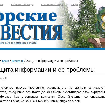
тов
к 75-летию Победы
к 80-летию Победы
Информер
кого района Самарской области
Защита информации и ее проблемы
Блоги
В мире IT
щита информации и ее проблемы
ире IT
ьютерные вирусы постоянно развиваются, по данным антивирус
ртов, ежедневно возникает до 400 тысяч экземпляров этой виртуаль
офлоры. Как утверждает компания Cisco Systems, ее специали
ают для анализа свыше 1 500 000 новых вирусов в день.