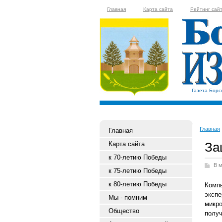
Главная
Карта сайта
Рейтинг сай
Газета Борс
Главная
Главная
За
Карта сайта
к 70-летию Победы
В м
к 75-летию Победы
к 80-летию Победы
Комп
экспе
Мы - помним
микр
Общество
получ