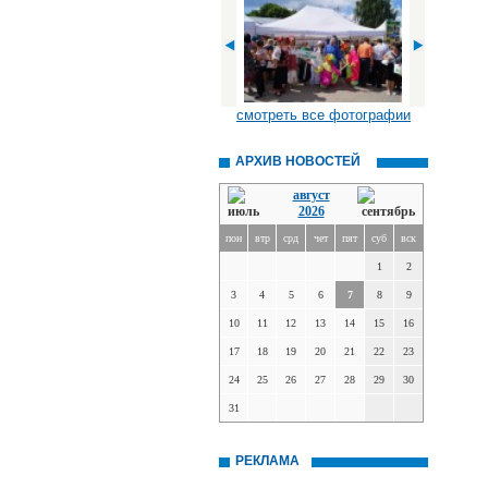
смотреть все фотографии
АРХИВ НОВОСТЕЙ
август
2026
пон
втр
срд
чет
пят
суб
вск
1
2
3
4
5
6
7
8
9
10
11
12
13
14
15
16
17
18
19
20
21
22
23
24
25
26
27
28
29
30
31
РЕКЛАМА