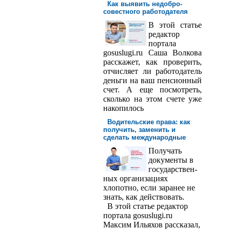
Как выявить недобро­
совестного работодателя
В этой статье
редактор
порта­ла
gosuslugi.ru Саша Волкова
расскажет, как проверить,
отчисляет ли работодатель
деньги на ваш пенсионный
счет. А еще посмотреть,
сколько на этом счете уже
накопилось
Водительские права: как
получить, заменить и
сделать международ­ные
Получать
доку­менты в
государствен­
ных организациях
хлопотно, если заранее не
знать, как действовать.
В этой статье редактор
портала gosuslugi.ru
Максим Ильяхов рассказал,