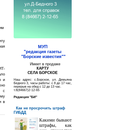
им
иту
ная
МУП
"редакция газеты
"Борские известия""
Имеет в продаже
КАРТУ
ИТ-
СЕЛА БОРСКОЕ
ало
о и
Наш адрес: с.Борское, ул. Демьяна
Бедного 3, часы работы: с 8 до 17 час,
жно
перерыв на обед с 12 до 13 час.
т.8(84667)2-12-65
х с
ому
Редакция "БИ"
и в
Как не просрочить штраф
ГИБДД
Какими бывают
штрафы, как