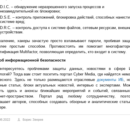
D.I.C. – обнаружение неразрешенного запуска процессов и
незамедлительной их блокировки;
D.S.E. – контроль приложений, блокировка действий, способных нанести
системе вред;
D.R.C. – контроль доступа к системе файлов, сетевым ресурсам, внешн
устройствам.
жалению, хакеры зачастую просто взламывают пароли, пробивая защ
олее простым способом. Противостоять им помогает многофактор
тификация Multifactor, позволяющая определить, кто входит в систему.
об информационной безопасности
нтересуетесь проблемами защиты данных, новостями в сфере 
логий? Тогда вам стоит посетить портал Cyber Media, где найдется нем
ресного. Здесь не только размещаются отраслевые
документы ИБ
, н
ные статьи, блоки актуальных новостей, интервью с экспертами. Мо
еть здесь и анонсы ближайших мероприятий и событий, связанны
рнет-пространством. Портал рад любому сотрудничеству, поэт
ашает авторов, способных создавать обзорные и аналитические стать
ере.
08.2022
Борис Зверев