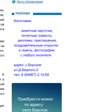
Авто-объявления
ми,
РЕКЛАМА
ов,
ная
сов
ита
ими
 на
ло,
ого
. К
я в
кой
ние
ого
щих