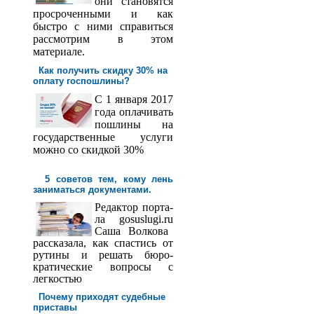
они становятся
просроченными и как
быстро с ними справиться
рассмотрим в этом
материале.
Как получить скидку 30% на
оплату госпош­лины?
С 1 января 2017
года оплачивать
пошлины на
государственные услуги
можно со скидкой 30%
5 советов тем, кому лень
заниматься документами.
Редактор порта­
ла
gosuslugi
.
ru
Саша
Волкова
рассказала, как спастись от
рутины и решать бюро­
кратические вопросы с
легкостью
Почему приходят судебные
приставы