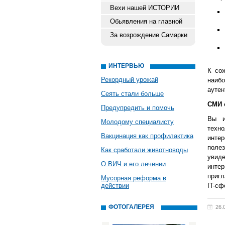
Вехи нашей ИСТОРИИ
Обьявления на главной
За возрождение Самарки
ИНТЕРВЬЮ
К со
Рекордный урожай
наиб
аутен
Сеять стали больше
СМИ 
Предупредить и помочь
Вы и
Молодому специалисту
техно
Вакцинация как профилактика
инте
полез
Как сработали животноводы
увид
О ВИЧ и его лечении
инте
пригл
Мусорная реформа в
действии
IT-сф
ФОТОГАЛЕРЕЯ
26.