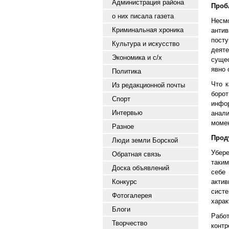
Администрация района
Проб
о них писала газета
Несмо
Криминальная хроника
анти
пост
Культура и искусство
деят
Экономика и с/х
суще
явно 
Политика
Что к
Из редакционной почты
боро
Спорт
инфо
Интервью
анал
момен
Разное
Прод
Люди земли Борской
Убер
Обратная связь
таким
Доска объявлений
себе
Конкурс
актив
сист
Фотогалерея
харак
Блоги
Рабо
Творчество
контр