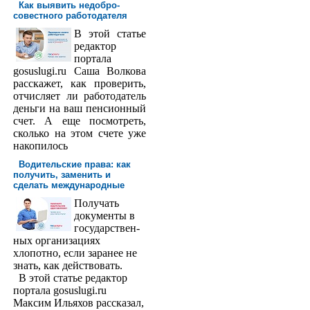
Как выявить недобро­
совестного работодателя
В этой статье
редактор
порта­ла
gosuslugi.ru Саша Волкова
расскажет, как проверить,
отчисляет ли работодатель
деньги на ваш пенсионный
счет. А еще посмотреть,
сколько на этом счете уже
накопилось
Водительские права: как
получить, заменить и
сделать международ­ные
Получать
доку­менты в
государствен­
ных организациях
хлопотно, если заранее не
знать, как действовать.
В этой статье редактор
портала gosuslugi.ru
Максим Ильяхов рассказал,