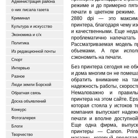
Администрация района
режиме и до примерно пяти
о них писала газета
печати в цветном режиме.
2880 dpi — это максима
Криминал
принтера, благодаря чему и
Культура и искусство
и качественными. Еще неда
Экономика и с/х
проблематично напечатать
Политика
Рассматриваемая модель пр
объемами. А при испол
Из редакционной почты
сэкономить на печати.
Спорт
Без принтера сегодня не об
Интервью
и дома многим он не помеша
Разное
обратить внимание на та
Люди земли Борской
надежность работы, скорость
Немаловажно и правильн
Обратная связь
принтера на этом сайте. Ep
Доска объявлений
которая стояла у истоков т
Конкурс
компания выпускает надеж
Фотогалерея
печати и вполне доступной
Еще одна фирма, выпуск
Блоги
принтеры — Canon. Printer
Творчество
магазин, который предст