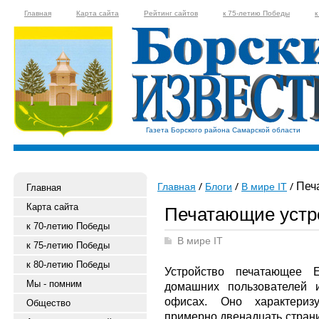
Главная
Карта сайта
Рейтинг сайтов
к 75-летию Победы
к
Газета Борского района Самарской области
Печа
Главная
Блоги
В мире IT
Главная
Карта сайта
Печатающие устр
к 70-летию Победы
В мире IT
к 75-летию Победы
к 80-летию Победы
Устройство печатающее E
Мы - помним
домашних пользователей 
офисах. Оно характеризу
Общество
примерно двенадцать страни