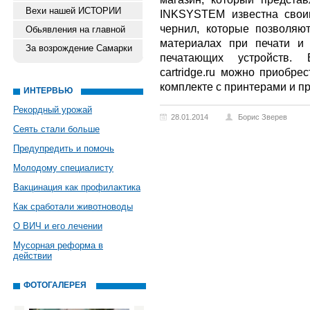
Вехи нашей ИСТОРИИ
INKSYSTEM известна свои
чернил, которые позволяю
Обьявления на главной
материалах при печати и
За возрождение Самарки
печатающих устройств. В 
cartridge.ru можно приоб
комплекте с принтерами и п
ИНТЕРВЬЮ
Рекордный урожай
28.01.2014
Борис Зверев
Сеять стали больше
Предупредить и помочь
Молодому специалисту
Вакцинация как профилактика
Как сработали животноводы
О ВИЧ и его лечении
Мусорная реформа в
действии
ФОТОГАЛЕРЕЯ