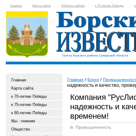
Главная
Карта сайта
Рейтинг сайтов
к 75-летию Победы
к
Газета Борского района Самарской области
Главная
Блоги
Промышленност
Главная
надежность и качество, пров
Карта сайта
Компания "РусЛи
к 70-летию Победы
надежность и кач
к 75-летию Победы
к 80-летию Победы
временем!
Мы - помним
Промышленность
Общество