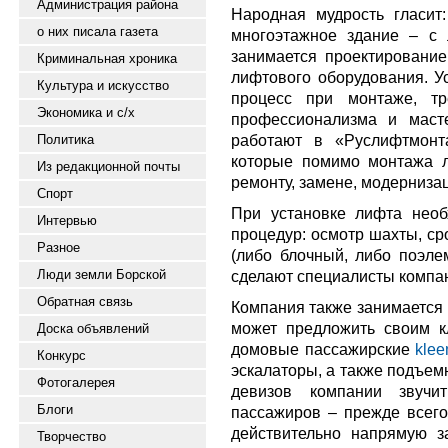
Администрация района
Народная мудрость гласит
о них писала газета
многоэтажное здание – с
занимается проектирование
Криминальная хроника
лифтового оборудования. У
Культура и искусство
процесс при монтаже, тр
Экономика и с/х
профессионализма и маст
работают в «Руслифтмонт
Политика
которые помимо монтажа л
Из редакционной почты
ремонту, замене, модерниза
Спорт
При установке лифта необ
Интервью
процедур: осмотр шахты, ср
Разное
(либо блочный, либо поэле
Люди земли Борской
сделают специалисты компа
Обратная связь
Компания также занимается 
может предложить своим к
Доска объявлений
домовые пассажирские
kle
Конкурс
эскалаторы, а также подъем
Фотогалерея
девизов компании звучи
Блоги
пассажиров – прежде всего
действительно напрямую за
Творчество