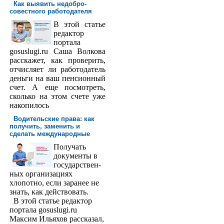
Как выявить недобро­
совестного работодателя
В этой статье
редактор
порта­ла
gosuslugi.ru Саша Волкова
расскажет, как проверить,
отчисляет ли работодатель
деньги на ваш пенсионный
счет. А еще посмотреть,
сколько на этом счете уже
накопилось
Водительские права: как
получить, заменить и
сделать международ­ные
Получать
доку­менты в
государствен­
ных организациях
хлопотно, если заранее не
знать, как действовать.
В этой статье редактор
портала gosuslugi.ru
Максим Ильяхов рассказал,