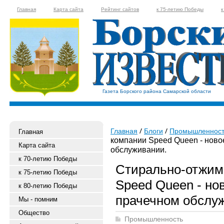
Главная
Карта сайта
Рейтинг сайтов
к 75-летию Победы
к
Газета Борского района Самарской области
Главная
Блоги
Промышленност
Главная
компании Speed Queen - ново
Карта сайта
обслуживании.
к 70-летию Победы
Стирально-отжи
к 75-летию Победы
Speed Queen - но
к 80-летию Победы
прачечном обслу
Мы - помним
Общество
Промышленность