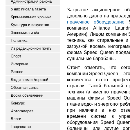
Администрация района
о них писала газета
Закрытое акционерное 
довольно давно на правах д
Криминальная хроника
прачечное оборудование
S
Культура и искусство
компания Alliance Laun
Экономика и с/х
Америки). Лицом компании 
техника, как стиральные
Политика
загрузкой восемь килограм
Из редакционной почты
фирма Speed Queen продае
Спорт
сушильные барабаны.
Интервью
Стоит отметить, что сег
Разное
компании Speed Queen – это
количества всего профес
Люди земли Борской
отрасли. Такой большой 
Обратная связь
техники (а именно прачечно
Доска объявлений
машины фирмы Speed Que
Конкурс
плане водо- и энергопотреб
при наличии в них отве
Фотогалерея
времени систем в управ
Блоги
оборудования Speed Queen
Творчество
больницы или другие орга