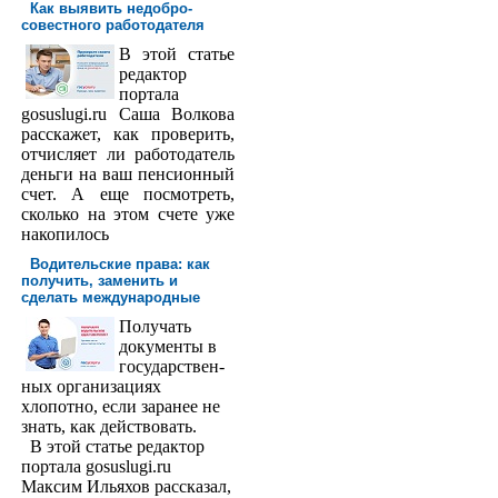
Как выявить недобро­
совестного работодателя
В этой статье
редактор
порта­ла
gosuslugi.ru Саша Волкова
расскажет, как проверить,
отчисляет ли работодатель
деньги на ваш пенсионный
счет. А еще посмотреть,
сколько на этом счете уже
накопилось
Водительские права: как
получить, заменить и
сделать международ­ные
Получать
доку­менты в
государствен­
ных организациях
хлопотно, если заранее не
знать, как действовать.
В этой статье редактор
портала gosuslugi.ru
Максим Ильяхов рассказал,