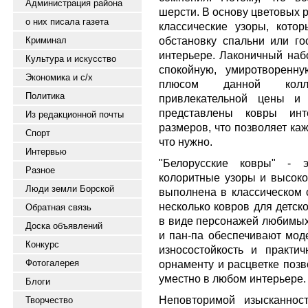
Администрация района
шерсти. В основу цветовых 
о них писала газета
классические узоры, кото
обстановку спальни или г
Криминал
интерьере. Лаконичный наб
Культура и искусство
спокойную, умиротворенн
Экономика и с/х
плюсом данной колле
Политика
привлекательной цены и 
представлены ковры инт
Из редакционной почты
размеров, что позволяет ка
Спорт
что нужно.
Интервью
"Белорусские ковры" - 
Разное
колоритные узоры и высоко
Люди земли Борской
выполнена в классическом с
несколько ковров для детск
Обратная связь
в виде персонажей любимых 
Доска объявлений
и пан-па обеспечивают мод
Конкурс
износостойкость и практич
Фотогалерея
орнаменту и расцветке позв
уместно в любом интерьере.
Блоги
Неповторимой изысканно
Творчество