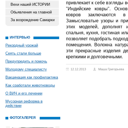
привлекает к себе взгляды 
Вехи нашей ИСТОРИИ
"Индийские ковры". Осно
Обьявления на главной
ковров заключаются в
За возрождение Самарки
Замысловатые узоры и при
этих моделей, дополнят 
спальня, кухня, гостиная и
ИНТЕРВЬЮ
позволяет подобрать подход
помещения. Волокна натур
Рекордный урожай
эти прекрасные изделия де
Сеять стали больше
крепкими и долговечными.
Предупредить и помочь
Молодому специалисту
12.12.2013
Маша Григорьева
Вакцинация как профилактика
Как сработали животноводы
О ВИЧ и его лечении
Мусорная реформа в
действии
ФОТОГАЛЕРЕЯ