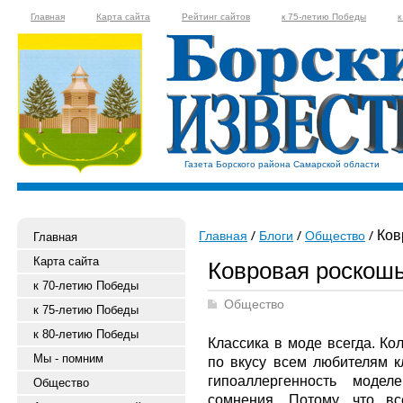
Главная
Карта сайта
Рейтинг сайтов
к 75-летию Победы
к
Газета Борского района Самарской области
Ков
Главная
Блоги
Общество
Главная
Карта сайта
Ковровая роскош
к 70-летию Победы
Общество
к 75-летию Победы
к 80-летию Победы
Классика в моде всегда. Ко
Мы - помним
по вкусу всем любителям кл
гипоаллергенность моде
Общество
сомнения. Потому, что в