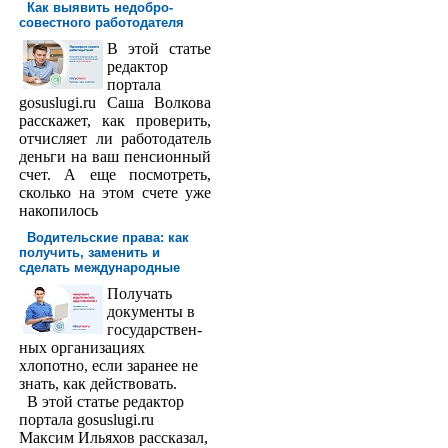
Как выявить недобро­
совестного работодателя
В этой статье
редактор
порта­ла
gosuslugi.ru Саша Волкова
расскажет, как проверить,
отчисляет ли работодатель
деньги на ваш пенсионный
счет. А еще посмотреть,
сколько на этом счете уже
накопилось
Водительские права: как
получить, заменить и
сделать международ­ные
Получать
доку­менты в
государствен­
ных организациях
хлопотно, если заранее не
знать, как действовать.
В этой статье редактор
портала gosuslugi.ru
Максим Ильяхов рассказал,