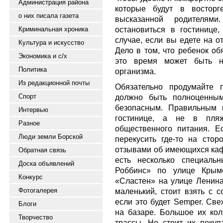
Администрация района
которые будут в восторг
о них писала газета
высказанной родителями
остановиться в гостинице,
Криминальная хроника
случае, если вы едете на о
Культура и искусство
Дело в том, что ребенок об
Экономика и с/х
это время может быть не
Политика
организма.
Из редакционной почты
Обязательно продумайте 
Спорт
должно быть полноценным,
безопасным. Правильным 
Интервью
гостинице, а не в пля
Разное
общественного питания. Е
Люди земли Борской
перекусить где-то на стор
отзывами об имеющихся кафе
Обратная связь
есть несколько специаль
Доска объявлений
Роббинс» по улице Крымс
Конкурс
«Сластен» на улице Ленина
Фотогалерея
маленький, стоит взять с с
если это будет Semper. Св
Блоги
на базаре. Большое их кол
Творчество
трассы. Не стоит их покуп