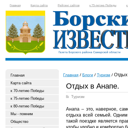
Главная
Карта сайта
Рейтинг сайтов
к 75-летию Победы
к
Газета Борского района Самарской области
Отдых 
Главная
Блоги
Туризм
Главная
Карта сайта
Отдых в Анапе.
к 70-летию Победы
Туризм
к 75-летию Победы
к 80-летию Победы
Анапа – это, наверное, са
Мы - помним
отдыха всей семьей. Одним
такой поездке является пра
Общество
чтобы удобно и комфортно б