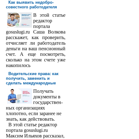
Как выявить недобро­
совестного работодателя
В этой статье
редактор
порта­ла
gosuslugi.ru Саша Волкова
расскажет, как проверить,
отчисляет ли работодатель
деньги на ваш пенсионный
счет. А еще посмотреть,
сколько на этом счете уже
накопилось
Водительские права: как
получить, заменить и
сделать международ­ные
Получать
доку­менты в
государствен­
ных организациях
хлопотно, если заранее не
знать, как действовать.
В этой статье редактор
портала gosuslugi.ru
Максим Ильяхов рассказал,