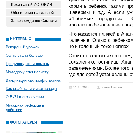
Вехи нашей ИСТОРИИ
кормить ребенка такими про
шавермы и т.д. А если уж 
Обьявления на главной
«Любимые продукты». 
За возрождение Самарки
абсолютно безопасные прод
Что касается пляжей в Анап
ИНТЕРВЬЮ
галечные. Отдых с ребенком
но и галечный тоже неплох.
Рекордный урожай
Стоит позаботиться и о том
Сеять стали больше
сожалению, гостиницы Анап
Предупредить и помочь
развлечениями. Более того, 
Молодому специалисту
где для детей установлены 
Вакцинация как профилактика
31.10.2013
Лена Ткаченко
Как сработали животноводы
О ВИЧ и его лечении
Мусорная реформа в
действии
ФОТОГАЛЕРЕЯ