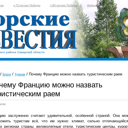
тов
к 75-летию Победы
к 80-летию Победы
Информер
кого района Самарской области
Почему Францию можно назвать туристическим раем
Блоги
Туризм
чему Францию можно назвать
ристическим раем
ризм
цию заслуженно считают удивительной, особенной страной. Она мо
ложить туристам всё, что им нужно: климат, сильно отличающийс
х регионах страны, великолепные отели, туристические центры, курор