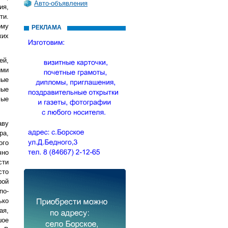
Авто-объявления
ия,
ти.
ому
РЕКЛАМА
ких
ей,
ыми
ные
ные
лые
аву
ра,
ого
чно
сти
сто
рой
по-
ько
ая,
шое