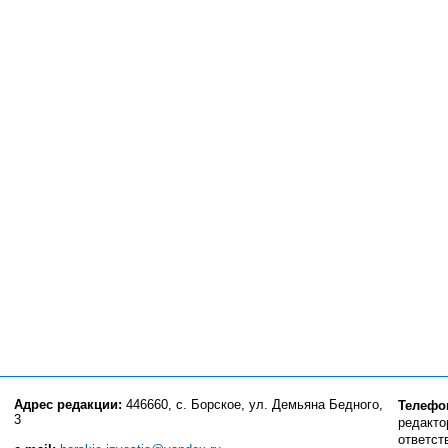
Адрес редакции:
446660, с. Борское, ул. Демьяна Бедного,
Телефо
3
редактор
ответст