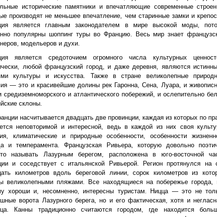
альные исторические памятники и впечатляющие современные строен
ые производят не меньшее впечатление, чем старинные замки и крепос
ция является главным законодателем в мире высокой моды, пот
енно популярны шоппинг туры во Францию. Весь мир знает французс
неров, модельеров и духи.
ция является средоточием огромного числа культурных ценност
ически, любой французский город, и даже деревня, являются истинн
ями культуры и искусства. Также в стране великолепные природ
ия — это и красивейшие долины рек Гаронна, Сена, Луара, и живопис
 средиземноморского и атлантического побережий, и ослепительно бе
йские склоны.
анции насчитывается двадцать две провинции, каждая из которых по пр
ется неповторимой и интересной, ведь в каждой из них своя культу
рия, климатические и природные особенности, особенности жизненн
да и темперамента. Французская Ривьера, которую довольно поэти
ято называть Лазурным берегом, расположена в юго-восточной ча
ции и соседствует с итальянской Ривьерой. Регион протянулся на 
цать километров вдоль береговой линии, сорок километров из кото
ты великолепными пляжами. Все находящиеся на побережье города, 
му хороши и, несомненно, интересны туристам. Ницца — это не тол
шные ворота Лазурного берега, но и его фактическая, хотя и негласн
ица. Канны традиционно считаются городом, где находится боль