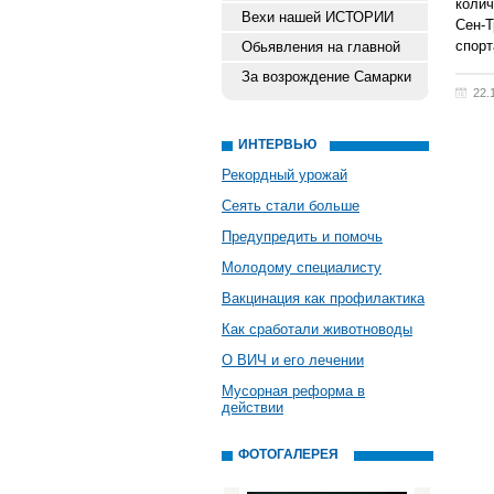
коли
Вехи нашей ИСТОРИИ
Сен-Т
спорт
Обьявления на главной
За возрождение Самарки
22.
ИНТЕРВЬЮ
Рекордный урожай
Сеять стали больше
Предупредить и помочь
Молодому специалисту
Вакцинация как профилактика
Как сработали животноводы
О ВИЧ и его лечении
Мусорная реформа в
действии
ФОТОГАЛЕРЕЯ