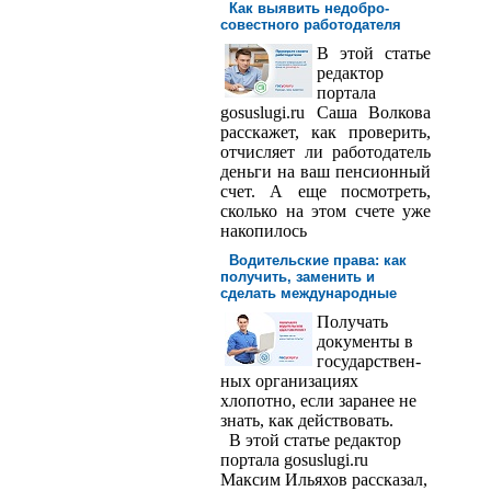
Как выявить недобро­
совестного работодателя
В этой статье
редактор
порта­ла
gosuslugi.ru Саша Волкова
расскажет, как проверить,
отчисляет ли работодатель
деньги на ваш пенсионный
счет. А еще посмотреть,
сколько на этом счете уже
накопилось
Водительские права: как
получить, заменить и
сделать международ­ные
Получать
доку­менты в
государствен­
ных организациях
хлопотно, если заранее не
знать, как действовать.
В этой статье редактор
портала gosuslugi.ru
Максим Ильяхов рассказал,