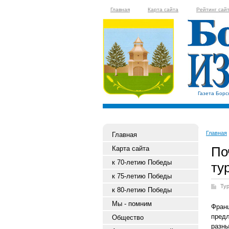
Главная
Карта сайта
Рейтинг сай
Газета Борс
Главная
Главная
По
Карта сайта
к 70-летию Победы
ту
к 75-летию Победы
Ту
к 80-летию Победы
Мы - помним
Фран
пред
Общество
разны