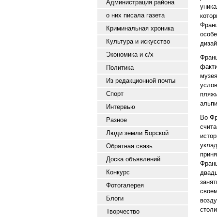
Администрация района
уник
о них писала газета
котор
Фран
Криминальная хроника
особ
Культура и искусство
дизай
Экономика и с/х
Фран
факт
Политика
музе
Из редакционной почты
услов
Спорт
пляжи
альпи
Интервью
Во Фр
Разное
счита
Люди земли Борской
исто
укла
Обратная связь
прин
Доска объявлений
Фран
Конкурс
двад
заня
Фотогалерея
свое
Блоги
возду
стол
Творчество