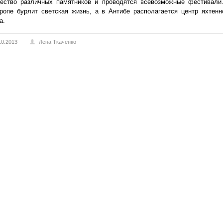
чество различных памятников и проводятся всевозможные фестивали
ропе бурлит светская жизнь, а в Антибе располагается центр яхтенн
а.
10.2013
Лена Ткаченко