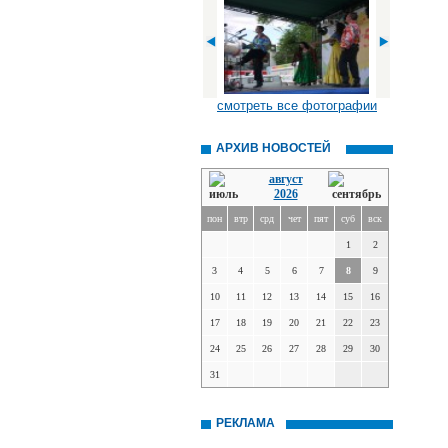
смотреть все фотографии
АРХИВ НОВОСТЕЙ
август
2026
пон
втр
срд
чет
пят
суб
вск
1
2
3
4
5
6
7
8
9
10
11
12
13
14
15
16
17
18
19
20
21
22
23
24
25
26
27
28
29
30
31
РЕКЛАМА