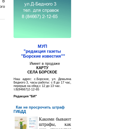
. В
ого
МУП
"редакция газеты
"Борские известия""
Имеет в продаже
КАРТУ
СЕЛА БОРСКОЕ
Наш адрес: с.Борское, ул. Демьяна
Бедного 3, часы работы: с 8 до 17 час,
перерыв на обед с 12 до 13 час.
т.8(84667)2-12-65
Редакция "БИ"
Как не просрочить штраф
ГИБДД
Какими бывают
штрафы, как