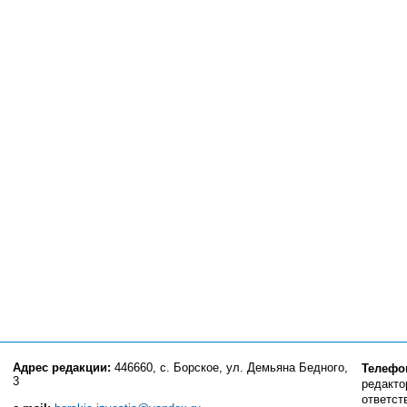
Адрес редакции:
446660, с. Борское, ул. Демьяна Бедного,
Телефо
3
редактор
ответст