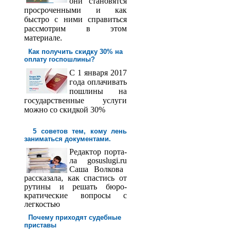
они становятся
просроченными и как
быстро с ними справиться
рассмотрим в этом
материале.
Как получить скидку 30% на
оплату госпош­лины?
С 1 января 2017
года оплачивать
пошлины на
государственные услуги
можно со скидкой 30%
5 советов тем, кому лень
заниматься документами.
Редактор порта­
ла
gosuslugi
.
ru
Саша
Волкова
рассказала, как спастись от
рутины и решать бюро­
кратические вопросы с
легкостью
Почему приходят судебные
приставы