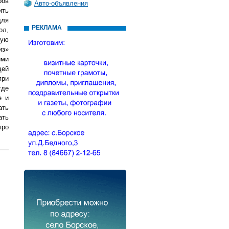
ров
Авто-объявления
ить
для
РЕКЛАМА
ол,
бую
из»
ыми
щей
при
где
е и
ать
ать
про