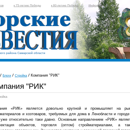
тов
к 75-летию Победы
к 80-летию Победы
Информер
кого района Самарской области
Компания "РИК"
Блоги
Стройка
мпания "РИК"
ройка
ания «РИК» является довольно крупной и промышляет на ры
материалов и хозтоваров, требуемых для дома в Ленобласти и городе
 уже относительно таки давно. Основным направлением «РИК» являе
лектация объектов, торговля (оптом) стройматериалами, а та