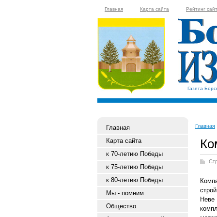
Главная
Карта сайта
Рейтинг сай
Газета Борс
Главная
Главная
Ко
Карта сайта
к 70-летию Победы
Ст
к 75-летию Победы
к 80-летию Победы
Комп
строй
Мы - помним
Неве
Общество
комп