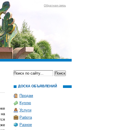
Обратная связь
ДОСКА ОБЪЯВЛЕНИЙ
Продам
Куплю
нке
Услуги
 на
Работа
тся
Разное
кже