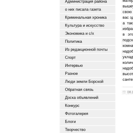
матер
Администрация района
выше
о них писала газета
свою
Криминальная хроника
вас з
а та
Культура и искусство
избра
Экономика и с/х
в эт
подс
Политика
комн
Из редакционной почты
надоб
уклад
Спорт
коли
Интервью
надоб
Разное
высот
санте
Люди земли Борской
Обратная связь
08.
Доска объявлений
Конкурс
Фотогалерея
Блоги
Творчество