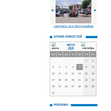
смотреть все фотографии
АРХИВ НОВОСТЕЙ
август
2026
пон
втр
срд
чет
пят
суб
вск
1
2
3
4
5
6
7
8
9
10
11
12
13
14
15
16
17
18
19
20
21
22
23
24
25
26
27
28
29
30
31
РЕКЛАМА