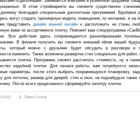
иалами отделочными. Занимается компания и розничной продажей това
указанных. В этом строймаркете вы сможете существенно сэконом
 денежку благодаря специальным дисконтным программам. Вдобавок 
десь могут создать трехмерную модель помещения, по желанию, и на п
кже представить
дизайн ванной онлайн
и
расположить на стены лю
нную вами из ассортимента плитку. Поможет вам спецпрограмма «СанВ
ом. Все действия здесь сопровождаются разнообразными полезн
казками. В финале получить вы сможете внешний облик вашей буду
аты, который можно с друзьями будет обсудить в разговоре и 
ности изменить. Также возможна развертка стен специально для работ, 
ывается плитка. Программа сможет рассчитать стоимость, ну а такж
чество надобной плитки. Для начала работы, вам потребуется запис
ные параметры, после этого выбрать понравившуюся планировку, зад
у для потолка, размер для дверей, стен и окон, не подзабудьте также 
хнику. После всего проделанного сформируйте палитру плитки.
10.2013
Павел Сучков