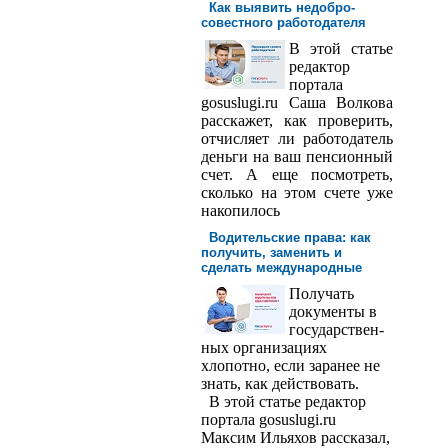
Как выявить недобро­
совестного работодателя
В этой статье
редактор
порта­ла
gosuslugi.ru Саша Волкова
расскажет, как проверить,
отчисляет ли работодатель
деньги на ваш пенсионный
счет. А еще посмотреть,
сколько на этом счете уже
накопилось
Водительские права: как
получить, заменить и
сделать международ­ные
Получать
доку­менты в
государствен­
ных организациях
хлопотно, если заранее не
знать, как действовать.
В этой статье редактор
портала gosuslugi.ru
Максим Ильяхов рассказал,