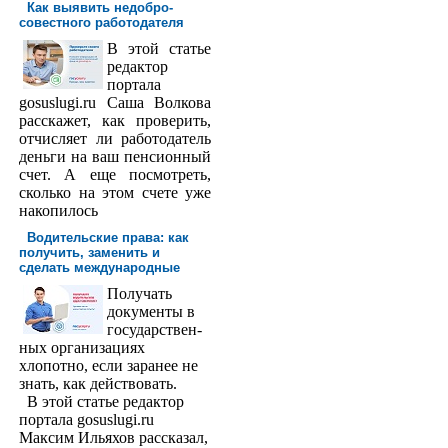
Как выявить недобро­
совестного работодателя
В этой статье
редактор
порта­ла
gosuslugi.ru Саша Волкова
расскажет, как проверить,
отчисляет ли работодатель
деньги на ваш пенсионный
счет. А еще посмотреть,
сколько на этом счете уже
накопилось
Водительские права: как
получить, заменить и
сделать международ­ные
Получать
доку­менты в
государствен­
ных организациях
хлопотно, если заранее не
знать, как действовать.
В этой статье редактор
портала gosuslugi.ru
Максим Ильяхов рассказал,