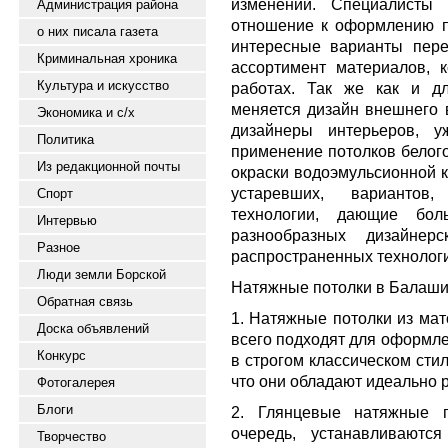
изменений. Специалисты
Администрация района
отношение к оформлению п
о них писала газета
интересные варианты пер
Криминальная хроника
ассортимент материалов, 
Культура и искусство
работах. Так же как и д
меняется дизайн внешнего 
Экономика и с/х
дизайнеры интерьеров, у
Политика
применение потолков белого
Из редакционной почты
окраски водоэмульсионной к
устаревших, вариантов
Спорт
технологии, дающие бол
Интервью
разнообразных дизайне
Разное
распространенных технолог
Люди земли Борской
Натяжные потолки в Балаши
Обратная связь
1. Натяжные потолки из мат
Доска объявлений
всего подходят для оформл
Конкурс
в строгом классическом сти
что они обладают идеально 
Фотогалерея
Блоги
2. Глянцевые натяжные п
очередь, устанавливаются
Творчество