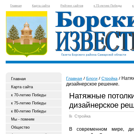
Главная
Карта сайта
Рейтинг сайтов
к 75-летию Победы
к
Газета Борского района Самарской области
Натяж
Главная
Блоги
Стройка
Главная
дизайнерское решение.
Карта сайта
Натяжные потолки
к 70-летию Победы
дизайнерское ре
к 75-летию Победы
к 80-летию Победы
Стройка
Мы - помним
Общество
В современном мире, диз