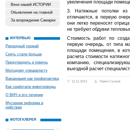
увеличения площади помещ
Вехи нашей ИСТОРИИ
3. Натяжные потолки из 
Обьявления на главной
отличаются, в первую очере
За возрождение Самарки
они легко переносят отриц
не требуют обдувки тепловы
Стоимость работ по созда
ИНТЕРВЬЮ
первую очередь, от типа ма
Рекордный урожай
площади помещения, в кот
Сеять стали больше
расчета стоимости натяжног
компанию, специализирую
Предупредить и помочь
выездной расчет специалист
Молодому специалисту
Вакцинация как профилактика
12.11.2013
Павел Сучков
Как сработали животноводы
О ВИЧ и его лечении
Мусорная реформа в
действии
ФОТОГАЛЕРЕЯ