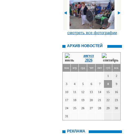
смотреть все фотографии
АРХИВ НОВОСТЕЙ
август
2026
пон
втр
срд
чет
пят
суб
вск
1
2
3
4
5
6
7
8
9
10
11
12
13
14
15
16
17
18
19
20
21
22
23
24
25
26
27
28
29
30
31
РЕКЛАМА