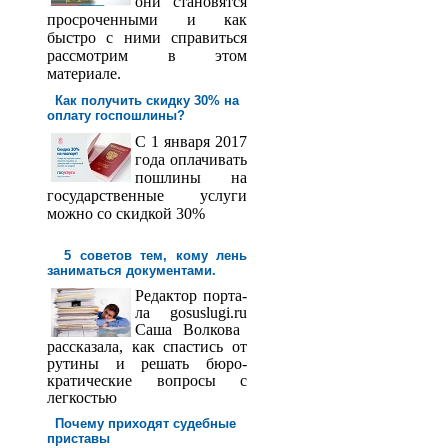
они становятся
просроченными и как
быстро с ними справиться
рассмотрим в этом
материале.
Как получить скидку 30% на
оплату госпош­лины?
С 1 января 2017
года оплачивать
пошлины на
государственные услуги
можно со скидкой 30%
5 советов тем, кому лень
заниматься документами.
Редактор порта­
ла
gosuslugi
.
ru
Саша
Волкова
рассказала, как спастись от
рутины и решать бюро­
кратические вопросы с
легкостью
Почему приходят судебные
приставы