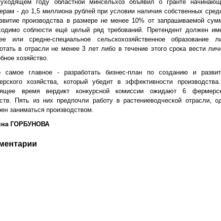
уходящем году областной минсельхоз объявил о гранте начинаю
рам - до 1,5 миллиона рублей при условии наличия собственных сред
азвитие производства в размере не менее 10% от запрашиваемой сум
ходимо соблюсти ещё целый
ряд требований. Претендент должен им
ее или средне-специальное сельскохозяйственное образование л
отать в отрасли не менее 3 лет либо в течение этого срока вести лич
бное хозяйство.
 самое главное - разработать бизнес-план по созданию и разви
ерского хозяйства, который убедит в эффективности производства
оящее время вердикт конкурсной комиссии ожидают 6 фермерс
ств. Пять из них предпочли работу в растениеводческой отрасли, о
ен заниматься производством.
яна ГОРБУНОВА
ментарии