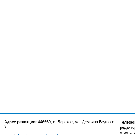
Адрес редакции:
446660, с. Борское, ул. Демьяна Бедного,
Телефо
3
редактор
ответст