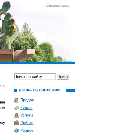
Обратная связь
в: 0
ДОСКА ОБЪЯВЛЕНИЙ
Продам
нее
Куплю
вых
Услуги
жку
Работа
Разное