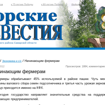
тов
к 75-летию Победы
к 80-летию Победы
Информер
кого района Самарской области
Начинающим фермерам
Экономика и с/х
2012
Просмотров: 1884, комментарие
чинающим фермерам
рмеры обрабатывают 45% используемой в районе пашни. Чуть ме
ины валового сбора семян подсолнечника и третья часть урожая зерно
ур приходится именно на КФХ.
егодня государство направляет значительные средства на поддер
нающих предпринимателей.