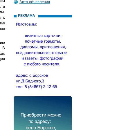
щим
Авто-объявления
ств
мы.
РЕКЛАМА
еть
ибо
ное
тию
. В
ких
дин