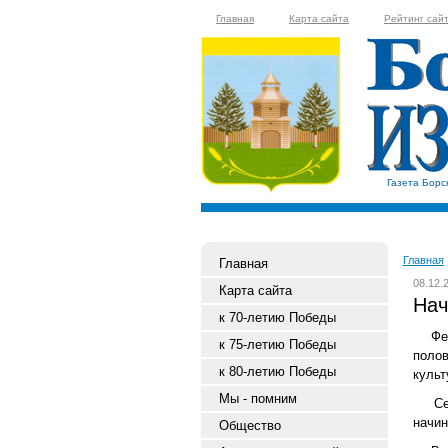
Главная
Карта сайта
Рейтинг сай
Газета Борс
Главная
Главная
08.12.
Карта сайта
На
к 70-летию Победы
Фе
к 75-летию Победы
полов
к 80-летию Победы
культ
Мы - помним
С
начи
Общество