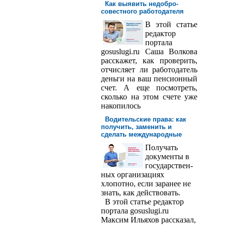
Как выявить недобро­
совестного работодателя
В этой статье
редактор
порта­ла
gosuslugi.ru Саша Волкова
расскажет, как проверить,
отчисляет ли работодатель
деньги на ваш пенсионный
счет. А еще посмотреть,
сколько на этом счете уже
накопилось
Водительские права: как
получить, заменить и
сделать международ­ные
Получать
доку­менты в
государствен­
ных организациях
хлопотно, если заранее не
знать, как действовать.
В этой статье редактор
портала gosuslugi.ru
Максим Ильяхов рассказал,