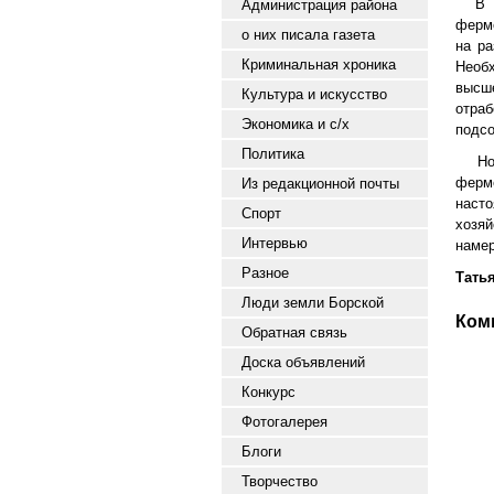
В 
Администрация района
ферме
о них писала газета
на р
Криминальная хроника
Необ
высш
Культура и искусство
отраб
Экономика и с/х
подсо
Политика
Но
ферм
Из редакционной почты
наст
Спорт
хозяй
Интервью
намер
Разное
Тать
Люди земли Борской
Ком
Обратная связь
Доска объявлений
Конкурс
Фотогалерея
Блоги
Творчество