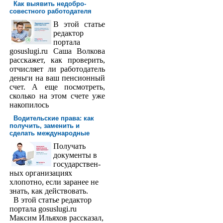
Как выявить недобро­
совестного работодателя
В этой статье
редактор
порта­ла
gosuslugi.ru Саша Волкова
расскажет, как проверить,
отчисляет ли работодатель
деньги на ваш пенсионный
счет. А еще посмотреть,
сколько на этом счете уже
накопилось
Водительские права: как
получить, заменить и
сделать международ­ные
Получать
доку­менты в
государствен­
ных организациях
хлопотно, если заранее не
знать, как действовать.
В этой статье редактор
портала gosuslugi.ru
Максим Ильяхов рассказал,