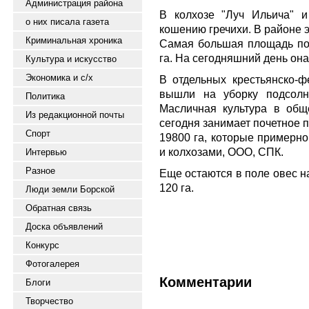
Администрация района
В колхозе "Луч Ильича" и
о них писала газета
кошению гречихи. В районе эт
Криминальная хроника
Самая большая площадь под
га. На сегодняшний день она 
Культура и искусство
Экономика и с/х
В отдельных крестьянско-ф
вышли на уборку подсолн
Политика
Масличная культура в общ
Из редакционной почты
сегодня занимает почетное п
Спорт
19800 га, которые примерн
и колхозами, ООО, СПК.
Интервью
Разное
Еще остаются в поле овес н
120 га.
Люди земли Борской
Обратная связь
Доска объявлений
Конкурс
Фотогалерея
Комментарии
Блоги
Творчество