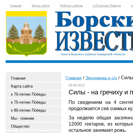
Главная
Карта сайта
Рейтинг сайтов
к 75-летию Победы
к
Газета Борского района Самарской области
Силы 
Главная
Экономика и с/х
Главная
06.09.2012
Карта сайта
Силы - на гречиху и 
к 70-летию Победы
По сведениям на 4 сентяб
к 75-летию Победы
продолжается сев озимых ку
к 80-летию Победы
За неделю общая засеянн
Мы - помним
12000 гектаров, из которы
Общество
остальное занимает рожь.