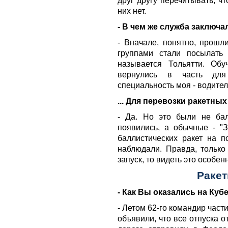
друг другу перечитывать, ч
них нет.
- В чем же служба заключа
- Вначале, понятно, прошл
группами стали посылать 
называется Тольятти. Об
вернулись в часть для
специальность моя - водител
... Для перевозки ракетны
- Да. Но это были не бал
появились, а обычные - "З
баллистических ракет на п
наблюдали. Правда, только
запуск, то видеть это особен
Ракет
- Как Вы оказались на Куб
- Летом 62-го командир част
объявили, что все отпуска 