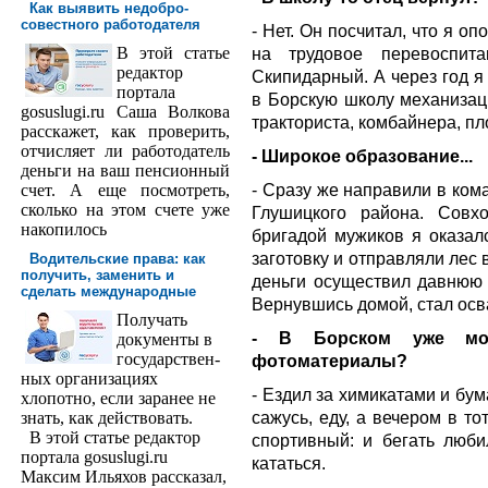
Как выявить недобро­
совестного работодателя
- Нет. Он посчитал, что я о
В этой статье
на трудовое перевоспит
редактор
Скипидарный. А через год я
порта­ла
в Борскую школу механизаци
gosuslugi.ru Саша Волкова
тракториста, комбайнера, пл
расскажет, как проверить,
отчисляет ли работодатель
- Широкое образование...
деньги на ваш пенсионный
- Сразу же направили в ком
счет. А еще посмотреть,
сколько на этом счете уже
Глушицкого района. Совх
накопилось
бригадой мужиков я оказал
заготовку и отправляли лес
Водительские права: как
получить, заменить и
деньги осуществил давнюю 
сделать международ­ные
Вернувшись домой, стал осв
Получать
- В Борском уже мож
доку­менты в
государствен­
фотоматериалы?
ных организациях
- Ездил за химикатами и бум
хлопотно, если заранее не
сажусь, еду, а вечером в т
знать, как действовать.
В этой статье редактор
спортивный: и бегать люби
портала gosuslugi.ru
кататься.
Максим Ильяхов рассказал,