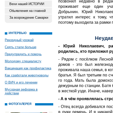
позвонил недавно в реда
Вехи нашей ИСТОРИИ
проживает еще один уча
Обьявления на главной
Добрынин. Юрий Николае
утратил интерес к тому, ч
За возрождение Самарки
поэтому выходила за рамки г
ИНТЕРВЬЮ
Неуда
Рекордный урожай
- Юрий Николаевич, ра
Сеять стали больше
родились, кто приложил р
Предупредить и помочь
- Рядом с посёлком Лесной
Молодому специалисту
домов - это был железно
Вакцинация как профилактика
проживала наша семья, в кот
братья. Я был третьим по с
Как сработали животноводы
го года. Мать была домохоз
О ВИЧ и его лечении
дежурным по станции. Батя 
Мусорная реформа в
в жесткой узде. Иначе, наве
действии
- А в чём проявлялась стр
ФОТОГАЛЕРЕЯ
- Отец всегда добивался по
в руки ремень. И я никакой