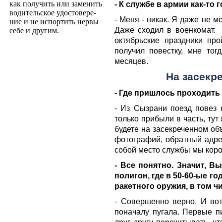
как получить или заменить
- К службе в армии как-то 
водительское удостовере­
- Меня - никак. Я даже не м
ние и не испортить нервы
Даже сходил в военкомат.
себе и другим.
октябрьские праздники про
получил повестку, мне тог
месяцев.
На засекр
- Где пришлось проходить
- Из Сызрани поезд повез н
только прибыли в часть, тут
будете на засекреченном об
фотографий, обратный адрес
собой место службы мы коро
- Все понятно. Значит, В
полигон, где в 50-60-ые 
ракетного оружия, в том ч
- Совершенно верно. И вот
поначалу пугала. Первые п