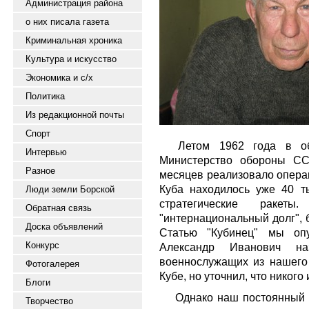
Администрация района
о них писала газета
Криминальная хроника
Культура и искусство
Экономика и с/х
Политика
Из редакционной почты
Спорт
Летом 1962 года в об
Интервью
Министерство обороны СС
Разное
месяцев реализовало операц
Куба находилось уже 40 т
Люди земли Борской
стратегические раке
Обратная связь
"интернациональный долг", 
Доска объявлений
Статью "Кубинец" мы опу
Конкурс
Александр Иванович н
военнослужащих из нашего 
Фотогалерея
Кубе, но уточнил, что никого 
Блоги
Однако наш постоянный 
Творчество