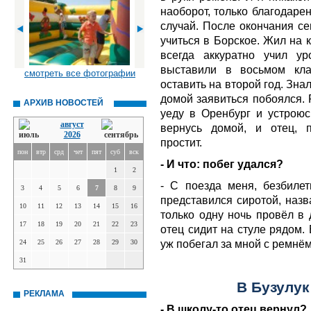
наоборот, только благодарен
случай. После окончания се
учиться в Борское. Жил на к
всегда аккуратно учил у
выставили в восьмом кла
смотреть все фотографии
оставить на второй год. Знал,
домой заявиться побоялся. 
АРХИВ НОВОСТЕЙ
уеду в Оренбург и устроюс
август
вернусь домой, и отец, 
2026
простит.
пон
втр
срд
чет
пят
суб
вск
- И что: побег удался?
1
2
- С поезда меня, безбилет
3
4
5
6
7
8
9
представился сиротой, наз
10
11
12
13
14
15
16
только одну ночь провёл в 
17
18
19
20
21
22
23
отец сидит на стуле рядом.
уж побегал за мной с ремнём
24
25
26
27
28
29
30
31
В Бузулук
РЕКЛАМА
- В школу-то отец вернул?