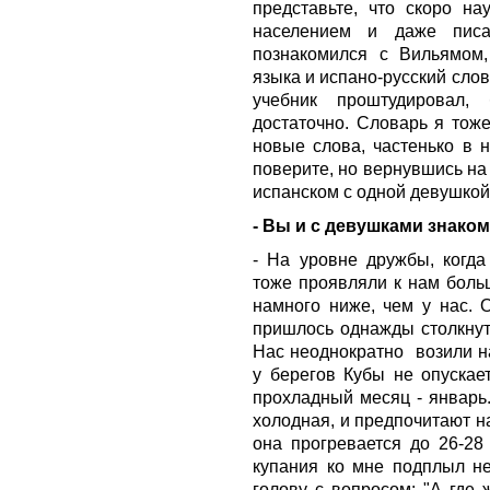
представьте, что скоро н
населением и даже писа
познакомился с Вильямом,
языка и испано-русский слов
учебник проштудировал,
достаточно. Словарь я тоже
новые слова, частенько в н
поверите, но вернувшись на
испанском с одной девушкой
- Вы и с девушками знако
- На уровне дружбы, когд
тоже проявляли к нам боль
намного ниже, чем у нас. 
пришлось однажды столкнут
Нас неоднократно
возили н
у берегов Кубы не опускае
прохладный месяц - январь.
холодная, и предпочитают н
она прогревается до 26-28
купания ко мне подплыл н
голову с вопросом: "А где 