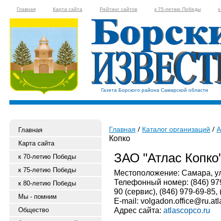
Главная
Карта сайта
Рейтинг сайтов
к 75-летию Победы
к
Газета Борского района Самарской области
Главная
Каталог организаций
А
Главная
Копко
Карта сайта
ЗАО "Атлас Копко
к 70-летию Победы
к 75-летию Победы
Местоположение: Самара, ул. 
Телефонный номер: (846) 979-
к 80-летию Победы
90 (сервис), (846) 979-69-85,
Мы - помним
E-mail: volgadon.office@ru.a
Адрес сайта:
atlascopco.ru
Общество