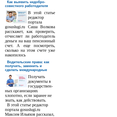
Как выявить недобро­
совестного работодателя
В этой статье
редактор
порта­ла
gosuslugi.ru Саша Волкова
расскажет, как проверить,
отчисляет ли работодатель
деньги на ваш пенсионный
счет. А еще посмотреть,
сколько на этом счете уже
накопилось
Водительские права: как
получить, заменить и
сделать международ­ные
Получать
доку­менты в
государствен­
ных организациях
хлопотно, если заранее не
знать, как действовать.
В этой статье редактор
портала gosuslugi.ru
Максим Ильяхов рассказал,