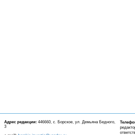
Адрес редакции:
446660, с. Борское, ул. Демьяна Бедного,
Телефо
3
редактор
ответст