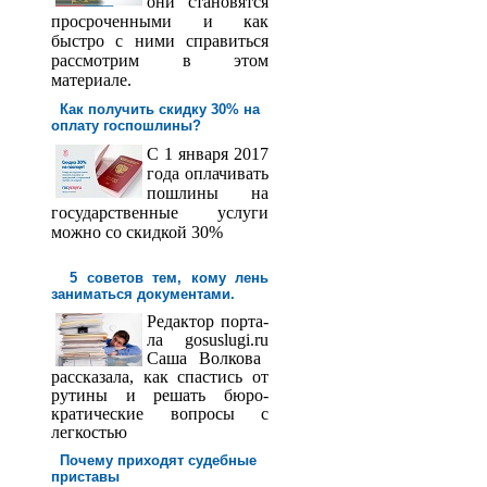
они становятся
просроченными и как
быстро с ними справиться
рассмотрим в этом
материале.
Как получить скидку 30% на
оплату госпош­лины?
С 1 января 2017
года оплачивать
пошлины на
государственные услуги
можно со скидкой 30%
5 советов тем, кому лень
заниматься документами.
Редактор порта­
ла
gosuslugi
.
ru
Саша
Волкова
рассказала, как спастись от
рутины и решать бюро­
кратические вопросы с
легкостью
Почему приходят судебные
приставы