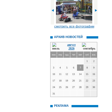
смотреть все фотографии
АРХИВ НОВОСТЕЙ
август
2026
пон
втр
срд
чет
пят
суб
вск
1
2
3
4
5
6
7
8
9
10
11
12
13
14
15
16
17
18
19
20
21
22
23
24
25
26
27
28
29
30
31
РЕКЛАМА