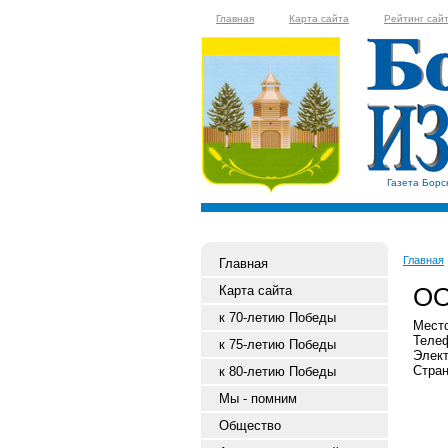
Главная
Карта сайта
Рейтинг сай
Газета Борс
Главная
Главная
ОО
Карта сайта
к 70-летию Победы
Место
Телеф
к 75-летию Победы
Элект
Стран
к 80-летию Победы
Мы - помним
Общество