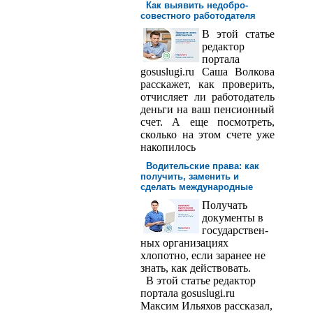
Как выявить недобро­
совестного работодателя
В этой статье
редактор
порта­ла
gosuslugi.ru Саша Волкова
расскажет, как проверить,
отчисляет ли работодатель
деньги на ваш пенсионный
счет. А еще посмотреть,
сколько на этом счете уже
накопилось
Водительские права: как
получить, заменить и
сделать международ­ные
Получать
доку­менты в
государствен­
ных организациях
хлопотно, если заранее не
знать, как действовать.
В этой статье редактор
портала gosuslugi.ru
Максим Ильяхов рассказал,