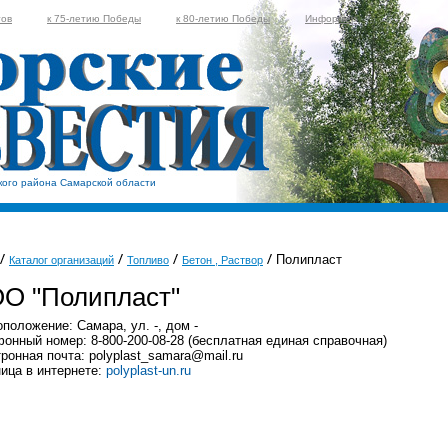
тов
к 75-летию Победы
к 80-летию Победы
Информер
кого района Самарской области
Полипласт
Каталог организаций
Топливо
Бетон , Раствор
О "Полипласт"
положение: Самара, ул. -, дом -
онный номер: 8-800-200-08-28 (бесплатная единая справочная)
ронная почта: polyplast_samara@mail.ru
ица в интернете:
polyplast-un.ru