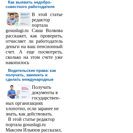
Как выявить недобро­
совестного работодателя
В этой статье
редактор
порта­ла
gosuslugi.ru Саша Волкова
расскажет, как проверить,
отчисляет ли работодатель
деньги на ваш пенсионный
счет. А еще посмотреть,
сколько на этом счете уже
накопилось
Водительские права: как
получить, заменить и
сделать международ­ные
Получать
доку­менты в
государствен­
ных организациях
хлопотно, если заранее не
знать, как действовать.
В этой статье редактор
портала gosuslugi.ru
Максим Ильяхов рассказал,