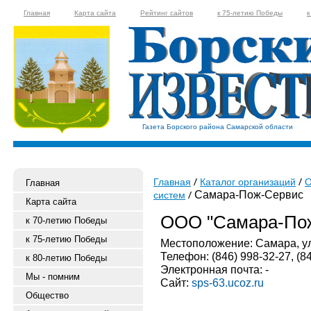
Главная
Карта сайта
Рейтинг сайтов
к 75-летию Победы
к
Газета Борского района Самарской области
Главная
Каталог организаций
О
Главная
Самара-Пож-Сервис
систем
Карта сайта
ООО "Самара-По
к 70-летию Победы
к 75-летию Победы
Местоположение: Самара, ул
Телефон: (846) 998-32-27, (8
к 80-летию Победы
Электронная почта: -
Мы - помним
Сайт:
sps-63.ucoz.ru
Общество