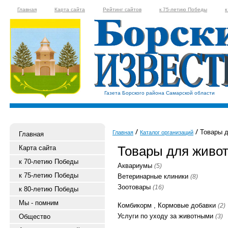
Главная
Карта сайта
Рейтинг сайтов
к 75-летию Победы
к
Газета Борского района Самарской области
Товары д
Главная
Каталог организаций
Главная
Товары для живо
Карта сайта
к 70-летию Победы
Аквариумы
(5)
к 75-летию Победы
Ветеринарные клиники
(8)
Зоотовары
(16)
к 80-летию Победы
Мы - помним
Комбикорм , Кормовые добавки
(2)
Услуги по уходу за животными
Общество
(3)