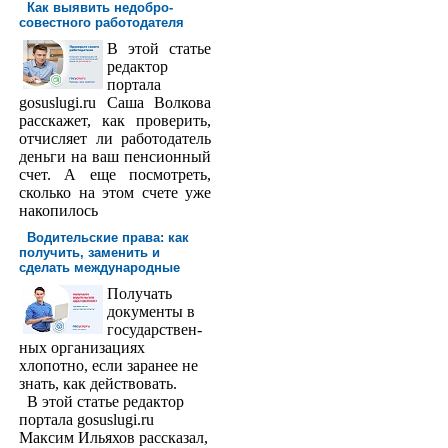
Как выявить недобро­
совестного работодателя
В этой статье
редактор
порта­ла
gosuslugi.ru Саша Волкова
расскажет, как проверить,
отчисляет ли работодатель
деньги на ваш пенсионный
счет. А еще посмотреть,
сколько на этом счете уже
накопилось
Водительские права: как
получить, заменить и
сделать международ­ные
Получать
доку­менты в
государствен­
ных организациях
хлопотно, если заранее не
знать, как действовать.
В этой статье редактор
портала gosuslugi.ru
Максим Ильяхов рассказал,