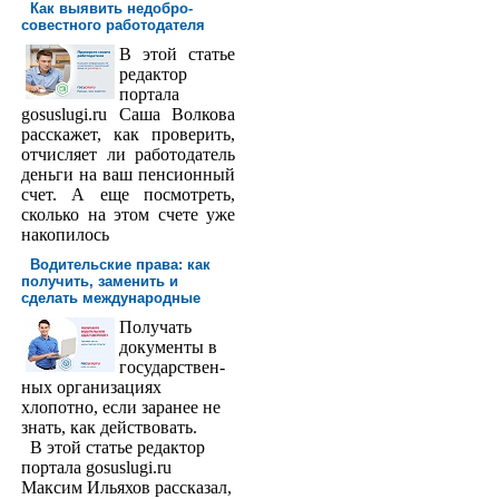
Как выявить недобро­
совестного работодателя
В этой статье
редактор
порта­ла
gosuslugi.ru Саша Волкова
расскажет, как проверить,
отчисляет ли работодатель
деньги на ваш пенсионный
счет. А еще посмотреть,
сколько на этом счете уже
накопилось
Водительские права: как
получить, заменить и
сделать международ­ные
Получать
доку­менты в
государствен­
ных организациях
хлопотно, если заранее не
знать, как действовать.
В этой статье редактор
портала gosuslugi.ru
Максим Ильяхов рассказал,