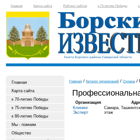
Главная
Карта сайта
Рейтинг сайтов
к 75-летию Победы
к
Газета Борского района Самарской области
Главная
Каталог организаций
Охрана
Главная
Профессиональна
Карта сайта
к 70-летию Победы
Организация
Адр
к 75-летию Победы
Клининг
Самара, Ташкентск
Эксперт
этаж
к 80-летию Победы
Мы - помним
Общество