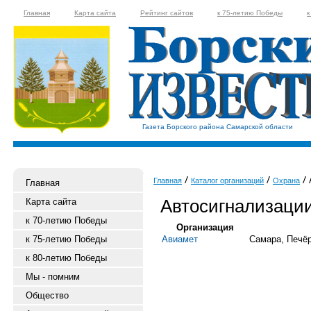
Главная
Карта сайта
Рейтинг сайтов
к 75-летию Победы
к
Газета Борского района Самарской области
А
Главная
Каталог организаций
Охрана
Главная
Автосигнализации
Карта сайта
к 70-летию Победы
Организация
к 75-летию Победы
Авиамет
Самара, Печёр
к 80-летию Победы
Мы - помним
Общество