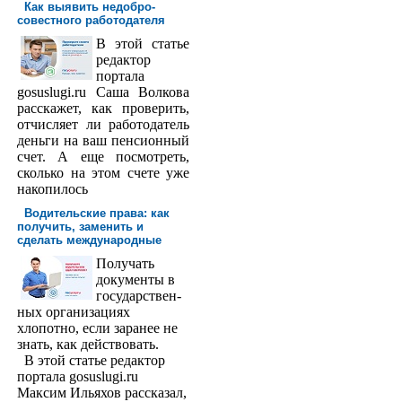
Как выявить недобро­
совестного работодателя
В этой статье
редактор
порта­ла
gosuslugi.ru Саша Волкова
расскажет, как проверить,
отчисляет ли работодатель
деньги на ваш пенсионный
счет. А еще посмотреть,
сколько на этом счете уже
накопилось
Водительские права: как
получить, заменить и
сделать международ­ные
Получать
доку­менты в
государствен­
ных организациях
хлопотно, если заранее не
знать, как действовать.
В этой статье редактор
портала gosuslugi.ru
Максим Ильяхов рассказал,