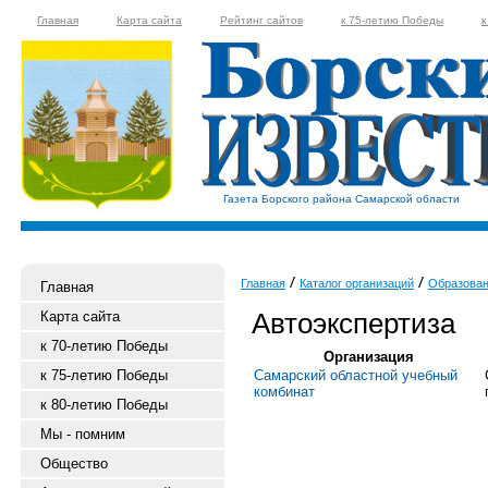
Главная
Карта сайта
Рейтинг сайтов
к 75-летию Победы
к
Газета Борского района Самарской области
Главная
Каталог организаций
Образова
Главная
Автоэкспертиза
Карта сайта
к 70-летию Победы
Организация
к 75-летию Победы
Самарский областной учебный
комбинат
к 80-летию Победы
Мы - помним
Общество