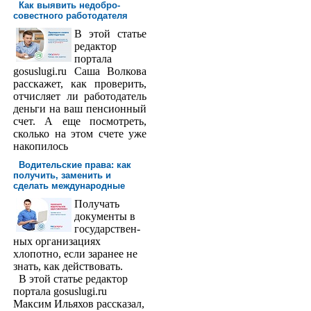
Как выявить недобро­
совестного работодателя
В этой статье
редактор
порта­ла
gosuslugi.ru Саша Волкова
расскажет, как проверить,
отчисляет ли работодатель
деньги на ваш пенсионный
счет. А еще посмотреть,
сколько на этом счете уже
накопилось
Водительские права: как
получить, заменить и
сделать международ­ные
Получать
доку­менты в
государствен­
ных организациях
хлопотно, если заранее не
знать, как действовать.
В этой статье редактор
портала gosuslugi.ru
Максим Ильяхов рассказал,