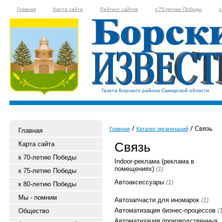
Главная
Карта сайта
Рейтинг сайтов
к 75-летию Победы
к
Газета Борского района Самарской области
Связь
Главная
Каталог организаций
Главная
Связь
Карта сайта
к 70-летию Победы
Indoor-реклама (реклама в
помещениях)
(1)
к 75-летию Победы
Автоаксессуары
(1)
к 80-летию Победы
Мы - помним
Автозапчасти для иномарок
(1)
Автоматизация бизнес-процессов
Общество
(
Автоматизация производственных