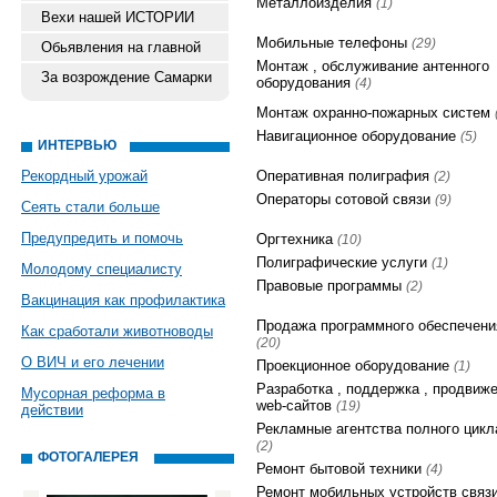
Металлоизделия
(1)
Вехи нашей ИСТОРИИ
Мобильные телефоны
(29)
Обьявления на главной
Монтаж , обслуживание антенного
За возрождение Самарки
оборудования
(4)
Монтаж охранно-пожарных систем
Навигационное оборудование
(5)
ИНТЕРВЬЮ
Рекордный урожай
Оперативная полиграфия
(2)
Операторы сотовой связи
(9)
Сеять стали больше
Предупредить и помочь
Оргтехника
(10)
Полиграфические услуги
(1)
Молодому специалисту
Правовые программы
(2)
Вакцинация как профилактика
Продажа программного обеспечени
Как сработали животноводы
(20)
О ВИЧ и его лечении
Проекционное оборудование
(1)
Разработка , поддержка , продвиж
Мусорная реформа в
web-сайтов
(19)
действии
Рекламные агентства полного цикл
(2)
ФОТОГАЛЕРЕЯ
Ремонт бытовой техники
(4)
Ремонт мобильных устройств связ