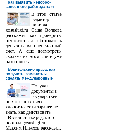
Как выявить недобро­
совестного работодателя
В этой статье
редактор
порта­ла
gosuslugi.ru Саша Волкова
расскажет, как проверить,
отчисляет ли работодатель
деньги на ваш пенсионный
счет. А еще посмотреть,
сколько на этом счете уже
накопилось
Водительские права: как
получить, заменить и
сделать международ­ные
Получать
доку­менты в
государствен­
ных организациях
хлопотно, если заранее не
знать, как действовать.
В этой статье редактор
портала gosuslugi.ru
Максим Ильяхов рассказал,