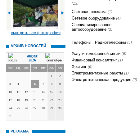
(13)
Световая реклама
(1)
Сетевое оборудование
(4)
Специализированное
автооборудование
(2)
смотреть все фотографии
Телефоны , Радиотелефоны
(5)
АРХИВ НОВОСТЕЙ
Услуги телефонной связи
(6)
август
Финансовый консалтинг
2026
(1)
Хостинг
(6)
пон
втр
срд
чет
пят
суб
вск
Электромонтажные работы
(1)
1
2
Электротехническая продукция
(2)
3
4
5
6
7
8
9
10
11
12
13
14
15
16
17
18
19
20
21
22
23
24
25
26
27
28
29
30
31
РЕКЛАМА