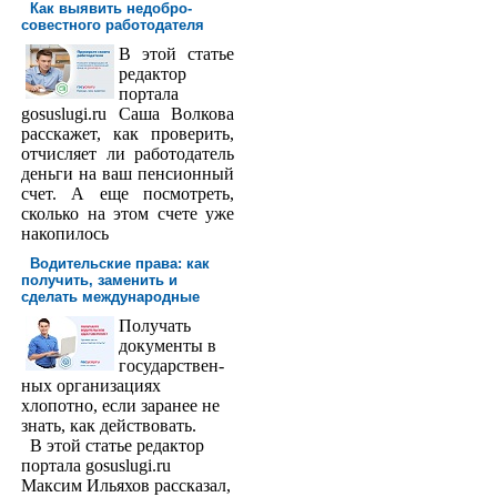
Как выявить недобро­
совестного работодателя
В этой статье
редактор
порта­ла
gosuslugi.ru Саша Волкова
расскажет, как проверить,
отчисляет ли работодатель
деньги на ваш пенсионный
счет. А еще посмотреть,
сколько на этом счете уже
накопилось
Водительские права: как
получить, заменить и
сделать международ­ные
Получать
доку­менты в
государствен­
ных организациях
хлопотно, если заранее не
знать, как действовать.
В этой статье редактор
портала gosuslugi.ru
Максим Ильяхов рассказал,