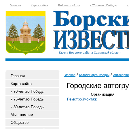
Главная
Карта сайта
Рейтинг сайтов
к 75-летию Победы
к
Газета Борского района Самарской области
Главная
Каталог организаций
Автосерви
Главная
Городские автогр
Карта сайта
к 70-летию Победы
Организация
к 75-летию Победы
Ремстроймонтаж
к 80-летию Победы
Мы - помним
Общество