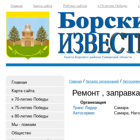
Главная
Карта сайта
Рейтинг сайтов
к 75-летию Победы
к
Газета Борского района Самарской области
Главная
Каталог организаций
Автосерви
Главная
Ремонт , заправк
Карта сайта
к 70-летию Победы
Организация
к 75-летию Победы
Транс Лидер
Самара
Автосервис
Самара, Наго
к 80-летию Победы
Мы - помним
Общество