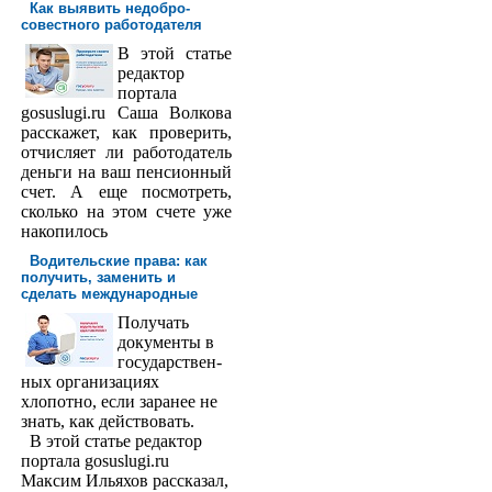
Как выявить недобро­
совестного работодателя
В этой статье
редактор
порта­ла
gosuslugi.ru Саша Волкова
расскажет, как проверить,
отчисляет ли работодатель
деньги на ваш пенсионный
счет. А еще посмотреть,
сколько на этом счете уже
накопилось
Водительские права: как
получить, заменить и
сделать международ­ные
Получать
доку­менты в
государствен­
ных организациях
хлопотно, если заранее не
знать, как действовать.
В этой статье редактор
портала gosuslugi.ru
Максим Ильяхов рассказал,