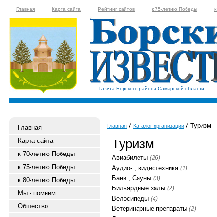
Главная
Карта сайта
Рейтинг сайтов
к 75-летию Победы
к
Газета Борского района Самарской области
Туризм
Главная
Каталог организаций
Главная
Туризм
Карта сайта
к 70-летию Победы
Авиабилеты
(26)
к 75-летию Победы
Аудио- , видеотехника
(1)
Бани , Сауны
(3)
к 80-летию Победы
Бильярдные залы
(2)
Мы - помним
Велосипеды
(4)
Общество
Ветеринарные препараты
(2)