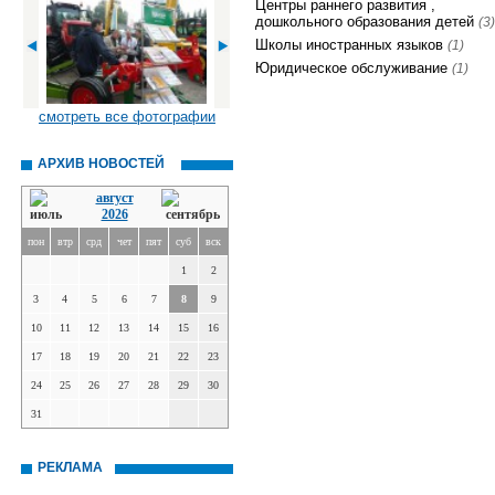
Центры раннего развития ,
дошкольного образования детей
(3)
Школы иностранных языков
(1)
Юридическое обслуживание
(1)
смотреть все фотографии
АРХИВ НОВОСТЕЙ
август
2026
пон
втр
срд
чет
пят
суб
вск
1
2
3
4
5
6
7
8
9
10
11
12
13
14
15
16
17
18
19
20
21
22
23
24
25
26
27
28
29
30
31
РЕКЛАМА