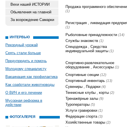
Вехи нашей ИСТОРИИ
Продажа программного обеспечени
(1)
Обьявления на главной
За возрождение Самарки
Регистрация , ликвидация предпри
(1)
Рыболовные принадлежности
(14)
ИНТЕРВЬЮ
Службы знакомств
(1)
Рекордный урожай
Спецодежда , Средства
индивидуальной защиты
(1)
Сеять стали больше
Предупредить и помочь
Спортивно-развлекательное
оборудование , Аксессуары
(1)
Молодому специалисту
Спортивные секции
(12)
Вакцинация как профилактика
Спортивный инвентарь
(13)
Как сработали животноводы
Сувениры , Подарки
(4)
О ВИЧ и его лечении
Теннисные клубы , корты
(2)
Тренажёрные залы
(9)
Мусорная реформа в
Туроператоры
действии
(5)
Услуги гравировки
(1)
Федерации спорта
(3)
ФОТОГАЛЕРЕЯ
Хозяйственные товары
(2)