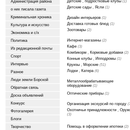
Детские , подростковые клубы
Администрация района
(1)
Детские сады , Ясли
(1)
о них писала газета
Криминальная хроника
Дизайн интерьеров
(1)
Доставка готовых блюд
(1)
Культура и искусство
Зоотовары
(2)
Экономика и с/х
Интернет-магазины
Политика
(2)
Кафе
(3)
Из редакционной почты
Комбикорм , Кормовые добавки
(2)
Спорт
Конные клубы , Ипподромы
(1)
Интервью
Круизы , Морские
(51)
Лодки , Катера
(6)
Разное
Люди земли Борской
Металлообрабатывающее
оборудование
(1)
Обратная связь
Оптические приборы
(1)
Доска объявлений
Конкурс
Организация экскурсий по городу
(
Охотничьи принадлежности , Оруж
Фотогалерея
(3)
Блоги
Помощь в оформлении ипотеки
Творчество
(2)