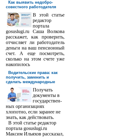
Как выявить недобро­
совестного работодателя
В этой статье
редактор
порта­ла
gosuslugi.ru Саша Волкова
расскажет, как проверить,
отчисляет ли работодатель
деньги на ваш пенсионный
счет. А еще посмотреть,
сколько на этом счете уже
накопилось
Водительские права: как
получить, заменить и
сделать международ­ные
Получать
доку­менты в
государствен­
ных организациях
хлопотно, если заранее не
знать, как действовать.
В этой статье редактор
портала gosuslugi.ru
Максим Ильяхов рассказал,