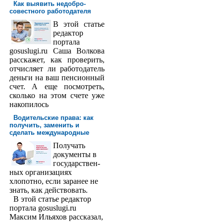
Как выявить недобро­
совестного работодателя
В этой статье
редактор
порта­ла
gosuslugi.ru Саша Волкова
расскажет, как проверить,
отчисляет ли работодатель
деньги на ваш пенсионный
счет. А еще посмотреть,
сколько на этом счете уже
накопилось
Водительские права: как
получить, заменить и
сделать международ­ные
Получать
доку­менты в
государствен­
ных организациях
хлопотно, если заранее не
знать, как действовать.
В этой статье редактор
портала gosuslugi.ru
Максим Ильяхов рассказал,