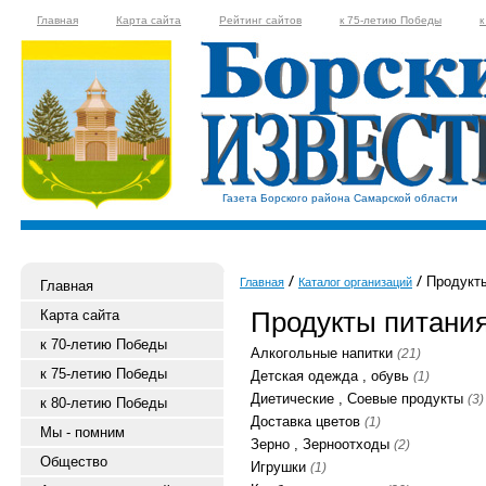
Главная
Карта сайта
Рейтинг сайтов
к 75-летию Победы
к
Газета Борского района Самарской области
Продукты
Главная
Каталог организаций
Главная
Продукты питани
Карта сайта
к 70-летию Победы
Алкогольные напитки
(21)
к 75-летию Победы
Детская одежда , обувь
(1)
Диетические , Соевые продукты
(3)
к 80-летию Победы
Доставка цветов
(1)
Мы - помним
Зерно , Зерноотходы
(2)
Общество
Игрушки
(1)