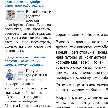
Как выявить недобро­
совестного работодателя
В этой статье
редактор
порта­ла
gosuslugi.ru Саша Волкова
расскажет, как проверить,
отчисляет ли работодатель
соревнованиях в Борском их
деньги на ваш пенсионный
Вместо радиопеленгатора 
счет. А еще посмотреть,
сколько на этом счете уже
другое техническое устрой
накопилось
время регистрации всем
навигаторы из компьютера 
Водительские права: как
получить, заменить и
координаты всех "точек"
сделать международ­ные
устремляются на их поиски. 
Получать
чем машин, то очередей поч
доку­менты в
выбирают, каким путем прибл
государствен­
ных организациях
Отметим еще, что чем сложн
хлопотно, если заранее не
за это начисляется баллов. В
знать, как действовать.
В этой статье редактор
Азарт, с каким участники 
портала gosuslugi.ru
места, вызывал у зрителе
Максим Ильяхов рассказал,
восхищения до жалости и ис