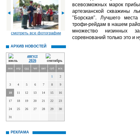
всевозможных марок прибыли
артезианской скважины ль
"Борская". Лучшего мест
трофи-рейдам в нашем район
множество низинных за
смотреть все фотографии
соревнований только это и н
АРХИВ НОВОСТЕЙ
август
2026
пон
втр
срд
чет
пят
суб
вск
1
2
3
4
5
6
7
8
9
10
11
12
13
14
15
16
17
18
19
20
21
22
23
24
25
26
27
28
29
30
31
РЕКЛАМА