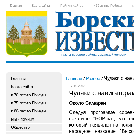
Главная
Карта сайта
Рейтинг сайтов
к 75-летию Победы
к
Газета Борского района Самарской области
Чудаки с нав
Главная
Разное
Главная
17.10.2013
Карта сайта
Чудаки с навигатора
к 70-летию Победы
Около Самарки
к 75-летию Победы
к 80-летию Победы
Следуя программе соревн
накануне "БОРща", мы ещ
Мы - помним
который появился на полян
Общество
народное название "Высо