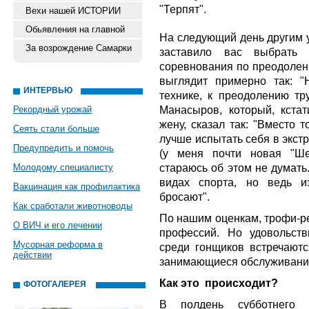
"Терпят".
Вехи нашей ИСТОРИИ
Обьявления на главной
На следующий день другим у
За возрождение Самарки
заставило вас выбрать 
соревнования по преодоле
выглядит примерно так: "
ИНТЕРВЬЮ
технике, к преодолению тр
Манасыров, который, кста
Рекордный урожай
жену, сказал так: "Вместо 
Сеять стали больше
лучше испытать себя в экст
Предупредить и помочь
(у меня почти новая "Ше
стараюсь об этом не думать
Молодому специалисту
видах спорта, но ведь и
Вакцинация как профилактика
бросают".
Как сработали животноводы
По нашим оценкам, трофи-р
О ВИЧ и его лечении
профессий. Но удовольств
Мусорная реформа в
среди гонщиков встречаютс
действии
занимающиеся обслуживани
Как это
происходит?
ФОТОГАЛЕРЕЯ
В полдень субботнего 