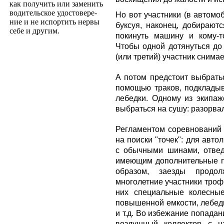
как получить или заменить
водительское удостовере­
Но вот участники (в автомо
ние и не испортить нервы
буксуя, наконец, добираютс
себе и другим.
покинуть машину и кому-т
Чтобы одной дотянуться до 
(или третий) участник снима
А потом предстоит выбратьс
помощью траков, подклады
лебедки. Одному из экипаж
выбраться на сушу: разорвал
Регламентом соревнований 
на поиски "точек": для авт
с обычными шинами, отведе
имеющим дополнительные пр
образом, заезды продо
многолетние участники троф
них специальные колесные
повышенной емкости, лебедк
и т.д. Во избежание попада
воздушный коллектор с н