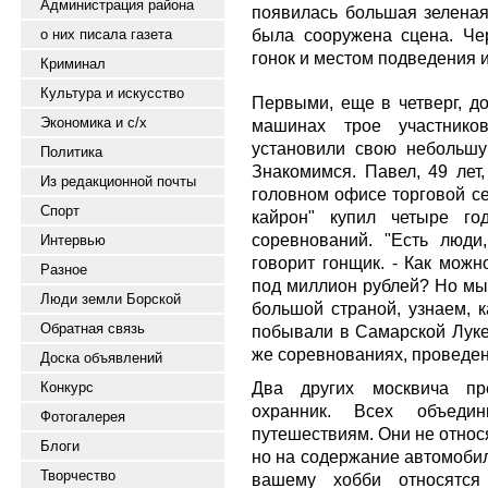
Администрация района
появилась большая зеленая
была сооружена сцена. Че
о них писала газета
гонок и местом подведения и
Криминал
Культура и искусство
Первыми, еще в четверг, до
Экономика и с/х
машинах трое участнико
установили свою небольшую
Политика
Знакомимся. Павел, 49 лет
Из редакционной почты
головном офисе торговой се
Спорт
кайрон" купил четыре го
соревнований. "Есть люди
Интервью
говорит гонщик. - Как можн
Разное
под миллион рублей? Но мы
Люди земли Борской
большой страной, узнаем, 
Обратная связь
побывали в Самарской Луке,
же соревнованиях, проведен
Доска объявлений
Два других москвича пр
Конкурс
охранник. Всех объед
Фотогалерея
путешествиям. Они не относ
Блоги
но на содержание автомобиле
Творчество
вашему хобби относятся 