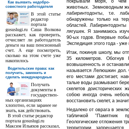
покрывали моря, о чем с
Как выявить недобро­
совестного работодателя
животных.
Земноводным жи
лабиринтодонты, т.е. ла
В этой статье
обнаружены только на тер
редактор
порта­ла
областей. Лабиринтодонты
gosuslugi.ru Саша Волкова
лягушек. Я занимаюсь изу
расскажет, как проверить,
90-ых годов. Впервые побы
отчисляет ли работодатель
Экспедиция этого года - уже 
деньги на ваш пенсионный
счет. А еще посмотреть,
Итак, покинув школу, мы от
сколько на этом счете уже
35 километров. Обогнув Г
накопилось
возвышенность и останавлив
Водительские права: как
называется Лелюшкин дол. 
получить, заменить и
его местами достигает, нав
сделать международ­ные
талые воды размывают бере
Получать
скелетов доисторических ж
доку­менты в
собою иногда очень небол
государствен­
ных организациях
восстановить скелет, а значи
хлопотно, если заранее не
Недалеко от оврага в землю
знать, как действовать.
табличкой "Памятник пр
В этой статье редактор
портала gosuslugi.ru
Геологические отложения три
Максим Ильяхов рассказал,
территории запрещается 