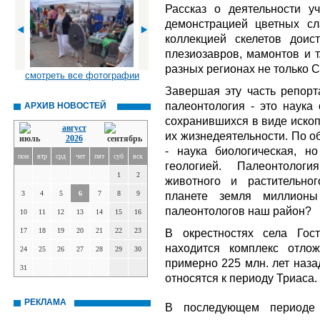
Рассказ о деятельности у
демонстрацией цветных сл
коллекцией скелетов доис
плезиозавров, мамонтов и т
разных регионах не только С
смотреть все фотографии
Завершая эту часть репорт
палеонтология - это наука
АРХИВ НОВОСТЕЙ
сохранившихся в виде ископ
август
их жизнедеятельности. По о
2026
- наука биологическая, но
пон
втр
срд
чет
пят
суб
вск
геологией. Палеонтологи
1
2
животного и растительно
3
4
5
6
7
8
9
планете земля миллионы
палеонтологов наш район?
10
11
12
13
14
15
16
17
18
19
20
21
22
23
В окрестностях села Гос
находится комплекс отло
24
25
26
27
28
29
30
примерно 225 млн. лет назад
31
относятся к периоду Триаса.
РЕКЛАМА
В последующем периоде