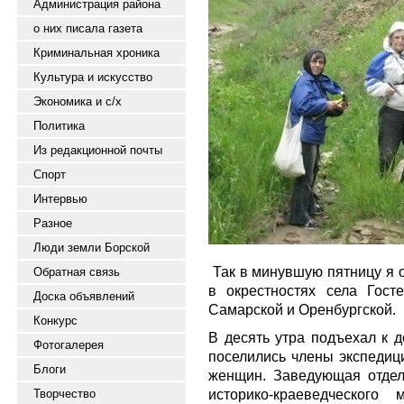
Администрация района
о них писала газета
Криминальная хроника
Культура и искусство
Экономика и с/х
Политика
Из редакционной почты
Спорт
Интервью
Разное
Люди земли Борской
Так в минувшую пятницу я 
Обратная связь
в окрестностях села Гост
Доска объявлений
Самарской и Оренбургской.
Конкурс
В десять утра подъехал к 
Фотогалерея
поселились члены экспедици
Блоги
женщин. Заведующая отдел
историко-краеведческого
Творчество