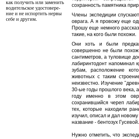
как получить или заменить
сохранность памятника прир
водительское удостовере­
ние и не испортить нервы
Члены экспедиции спускаютс
себе и другим.
оврага. А я провожу еще од
Прошу еще немного рассказа
такие, на кого были похожи.
Они хоть и были предка
совершенно не были похожи
сантиметров, а туловище до
лабиринтодонт напоминал к
зубам, расположение кот
животных с таким строени
неизвестно. Изучение "древ
30-ые годы прошлого века, 
году именно в этом овр
сохранившийся череп лабир
тех, которые находили ран
изучил, описал и дал новом
название - бентозух Гусевой.
Нужно отметить, что экспе