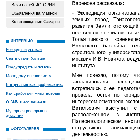
Варенова рассказала:
Вехи нашей ИСТОРИИ
- Экспедиция организова
Обьявления на главной
земных пород Триасовог
За возрождение Самарки
развития Земли, отстоящий о
нее вошли специалисты из
Тольяттинского краеведч
ИНТЕРВЬЮ
Волжского бассейна, гео
Рекордный урожай
строительного университет
Сеять стали больше
москвич И.В. Новиков, веду
института.
Предупредить и помочь
Мне повезло, потому чт
Молодому специалисту
запланировали посеще
Вакцинация как профилактика
встретились с ее педагог
Как сработали животноводы
провела гостей по корид
интересом осмотрели экспон
О ВИЧ и его лечении
Витальевич выступил с
Мусорная реформа в
расположенном в инсти
действии
Палеонтологическом инсти
сотрудников, занимающи
ФОТОГАЛЕРЕЯ
деятельностью.