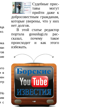
Судебные прис­
тавы могут
прийти даже к
добросовестным гражданам,
которые уверены, что у них
нет долгов.
ица
В этой статье редактор
хо.
портала gosuslugi.ru рас­
сказал, почему такое
происходит и как этого
ика
избежать.
ман
тов
кие
это
и в
чен
етр
 Но
ним
я с