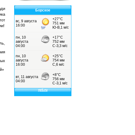
ади
Борское
ика
тот
ии!
ль,
ния
ных
й»