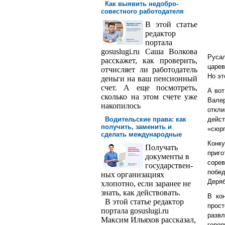
Как выявить недобро­
совестного работодателя
В этой статье
редактор
порта­ла
gosuslugi.ru Саша Волкова
Руса
расскажет, как проверить,
царев
отчисляет ли работодатель
Но эт
деньги на ваш пенсионный
счет. А еще посмотреть,
А вот
сколько на этом счете уже
Вале
накопилось
откл
Водительские права: как
дейст
получить, заменить и
«сюрп
сделать международ­ные
Конку
Получать
приго
доку­менты в
сорев
государствен­
побе
ных организациях
Деряб
хлопотно, если заранее не
знать, как действовать.
В ко
В этой статье редактор
прост
портала gosuslugi.ru
разв
Максим Ильяхов рассказал,
героя