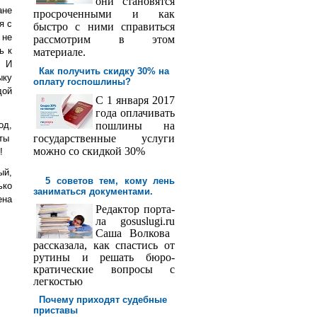
они становятся
ане
просроченными и как
я с
быстро с ними справиться
 не
рассмотрим в этом
ь к
материале.
. И
Как получить скидку 30% на
ыку
оплату госпош­лины?
дой
С 1 января 2017
года оплачивать
од,
пошлины на
государственные услуги
ты
можно со скидкой 30%
!
ый,
5 советов тем, кому лень
ько
заниматься документами.
ена
Редактор порта­
ла
gosuslugi
.
ru
Саша
Волкова
рассказала, как спастись от
рутины и решать бюро­
кратические вопросы с
легкостью
Почему приходят судебные
приставы