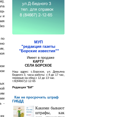
а),
ыла
ощь
ы и
ния
без
 по
МУП
ено
"редакция газеты
ым,
"Борские известия""
роя
Имеет в продаже
КАРТУ
СЕЛА БОРСКОЕ
рои
вои
Наш адрес: с.Борское, ул. Демьяна
Бедного 3, часы работы: с 8 до 17 час,
перерыв на обед с 12 до 13 час.
т.8(84667)2-12-65
ных
Редакция "БИ"
вой
сим
Как не просрочить штраф
ами
ГИБДД
ь -
Какими бывают
штрафы, как
сех