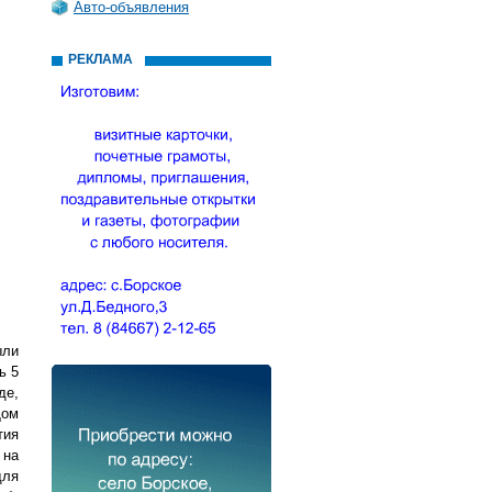
Авто-объявления
РЕКЛАМА
ыли
ь 5
де,
Дом
тия
 на
для