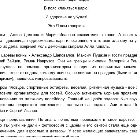
В пояс кланяться царю!
И здоровье не убудет!
Это Я вам говорю!»
лки - Алина Долгова и Мария Иванова «зажигали» в танце. А советн
а - демоница, поддерживала царя и постоянно что-то шептала ему на у
о их дела, озерные! Роль демоницы сыграла Алла Коваль.
 царёвы воины - Александр Шаповалов, Максим Пушкин и гости праздн
рий Зайцев, Роман Наврузов. Они же гребцы и силачи. Валерий и Ро
икнулись на помощь организаторам в один из неприятных момен
вия - кое-кто подвел команду воинов, не явился на праздник (были и та
ризы»), пришлось импровизировать.
рсы пловцов, спортивные эстафеты, весёлая, ритмичная музыка - все 
товили организаторы для гостей. Особую активность борчане проявил
нованиях по пляжному волейболу. Главный же царёв подарок был вру
дителям непростого состязания - заплыва на лодках. Ими стали П
ин и Сергей Иванов.
нце представления Потапа с почестями провожали в своё царство.
о так уйти не дали - фотосессия с царём и его свитой стала ещё од
лечением для взрослых и детворы. У всех желающих запечатлеть себ
ми праздника остался незабываемый кадр.