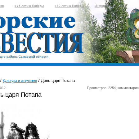
тов
к 75-летию Победы
к 80-летию Победы
Информер
кого района Самарской области
День царя Потапа
Культура и искусство
2012
Просмотров: 2254, комментарие
ь царя Потапа