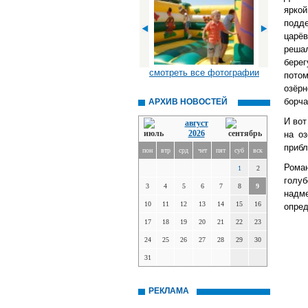
ярко
подде
царё
решал
берег
смотреть все фотографии
пото
озёр
борча
АРХИВ НОВОСТЕЙ
И вот
август
2026
на оз
прибл
пон
втр
срд
чет
пят
суб
вск
Рома
1
2
голуб
3
4
5
6
7
8
9
надм
10
11
12
13
14
15
16
опред
17
18
19
20
21
22
23
24
25
26
27
28
29
30
31
РЕКЛАМА