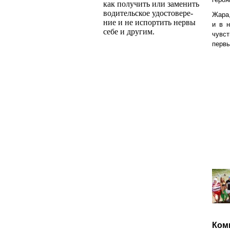
как получить или заменить
водительское удостовере­
Жара,
ние и не испортить нервы
и в 
себе и другим.
чувст
первы
Ком