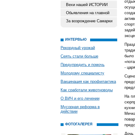
отды
Вехи нашей ИСТОРИИ
осущ
Обьявления на главной
созд
актив
За возрождение Самарки
спор
заде
эксце
ИНТЕРВЬЮ
Празд
Рекордный урожай
тради
было
Сеять стали больше
«пота
Предупредить и помочь
- цар
Молодому специалисту
Сцен
Вакцинация как профилактика
пред
предл
Как сработали животноводы
На пл
О ВИЧ и его лечении
сюрп
Мусорная реформа в
кухн
действии
Мечка
повар
ФОТОГАЛЕРЕЯ
предс
Дочь 