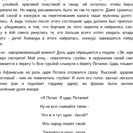
й улыбкой, красивой пластикой в танце, ей хотелось чтобы борч
ржали её. Но народ расшевелить было не так-то просто. Даже сразитьс
вой силой в конкурсе на перетягивание каната наши мужчины долго
ись. А ведь только после этого состязания царь должен был приплыт
у, убедившись в том, что борчане за лето окрепли и набрались сил
му в бой смело ринулись те, кто больше всего хотел увидеть влад
ного - дети! Команда в итоге набралась, конкурс завершился побе
н.
 он - завораживающий момент! Дочь царя обращается к людям: «Эй, нар
еро смотрите! Мой отец - повелитель глубин, в окружении своей сви
ижается к берегу !» Все гурьбой хлынули к берегу Потапки. Царь плывет
н Афанасьев на роль царя Потапа отозвался сразу. Высокий, здоров
оглазый - чем не повелитель глубин! И хотя его голос звучал нескол
енно (как и подобает гордому царю), во фразах была залож
елённая доля юмора:
«Я Потап. Я царь Потапки!
Ну-ка все снимайте тапки -
Что ж я тут один - босой?
Иль народ пошёл такой.
Закаляться надо, люди,