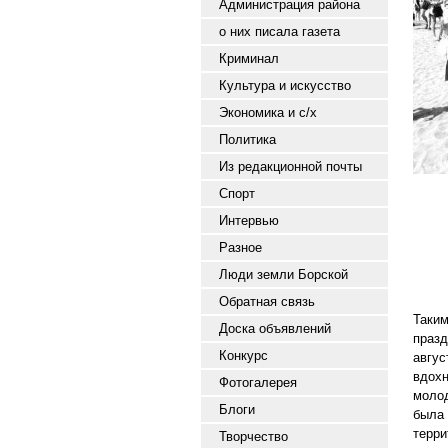
Администрация района
о них писала газета
Криминал
Культура и искусство
Экономика и с/х
Политика
Из редакционной почты
Спорт
Интервью
Разное
Люди земли Борской
Обратная связь
Таки
Доска объявлений
празд
Конкурс
авгу
вдохн
Фотогалерея
моло
Блоги
была
терр
Творчество