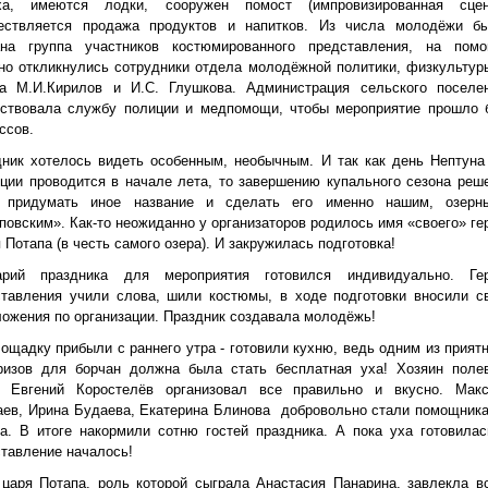
ха, имеются лодки, сооружен помост (импровизированная сцен
ествляется продажа продуктов и напитков. Из числа молодёжи б
ана группа участников костюмированного представления, на пом
но откликнулись сотрудники отдела молодёжной политики, физкультур
та М.И.Кирилов и И.С. Глушкова. Администрация сельского поселе
йствовала службу полиции и медпомощи, чтобы мероприятие прошло 
ссов.
ник хотелось видеть особенным, необычным. И так как день Нептуна
ции проводится в начале лета, то завершению купального сезона реш
 придумать иное название и сделать его именно нашим, озерн
повским». Как-то неожиданно у организаторов родилось имя «своего» ге
я Потапа (в честь самого озера). И закружилась подготовка!
арий праздника для мероприятия готовился индивидуально. Ге
ставления учили слова, шили костюмы, в ходе подготовки вносили с
ожения по организации. Праздник создавала молодёжь!
ощадку прибыли с раннего утра - готовили кухню, ведь одним из прият
ризов для борчан должна была стать бесплатная уха! Хозяин поле
и Евгений Коростелёв организовал все правильно и вкусно. Мак
ев, Ирина Будаева, Екатерина Блинова
добровольно стали помощник
а. В итоге накормили сотню гостей праздника. А пока уха готовилас
тавление началось!
царя Потапа, роль которой сыграла Анастасия Панарина, завлекла в