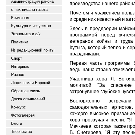
Администрация района
производства нашего района
о них писала газета
Почетом и уважением пользу
Криминал
и среди них известный и авт
Культура и искусство
Здесь в преддверии майски
Экономика и с/х
программой перед жител
ветеранов войны и труда 
Политика
Кутыга, который тепло и се
Из редакционной почты
праздниками.
Спорт
Первая часть программы 
Интервью
ведь наша страна отмечает 
Разное
Участница хора Л. Богояв
Люди земли Борской
молитвой "За спасение
Обратная связь
затронувшее глубокие чувст
Доска объявлений
Восторженно встречал
самодеятельных артистов
Конкурс
каждого высокое призвание
Фотогалерея
хора прозвучали песни: "Я 
Блоги
Мечкаева, которая также про
Творчество
В. Снегирева, "Я эту песн