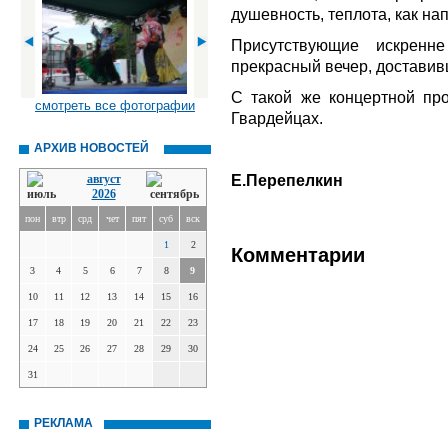
душевность, теплота, как н
Присутствующие искренне
прекрасный вечер, доставив
С такой же концертной пр
смотреть все фотографии
Гвардейцах.
АРХИВ НОВОСТЕЙ
Е.Перепелкин
август
2026
пон
втр
срд
чет
пят
суб
вск
1
2
Комментарии
3
4
5
6
7
8
9
10
11
12
13
14
15
16
17
18
19
20
21
22
23
24
25
26
27
28
29
30
31
РЕКЛАМА