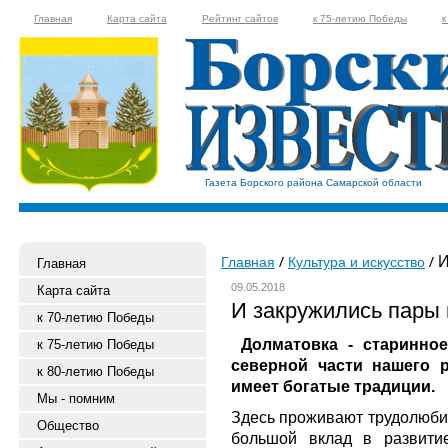
Главная
Карта сайта
Рейтинг сайтов
к 75-летию Победы
к
Газета Борского района Самарской области
И
Главная
Культура и искусство
Главная
09.05.2018
Карта сайта
И закружились пары 
к 70-летию Победы
Долматовка - старинно
к 75-летию Победы
северной части нашего р
к 80-летию Победы
имеет богатые традиции.
Мы - помним
Здесь проживают трудолюби
Общество
большой вклад в развитие