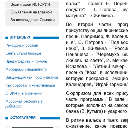
вальс" - солист Е. Переп
Вехи нашей ИСТОРИИ
солдате" - Г. Попова, ш
Обьявления на главной
матушка" - З.Жилкина.
За возрождение Самарки
Во второй части прог
присутствующим лирические 
песни. Например, Ф. Календ
ИНТЕРВЬЮ
и я", С. Петрова - "Под ко
Рекордный урожай
небо", З. Жилкина - "Росси
Сеять стали больше
Ненашева - "Черемуха бел
любовь на свете", И. Мечкае
Предупредить и помочь
Исчалова - "Летний вечер"
Молодому специалисту
песенка "Коза" в исполнени
Вакцинация как профилактика
которую прекрасно, эмоци
Календарев, "Играй гармонь"
Как сработали животноводы
Сюрпризом для всех прису
О ВИЧ и его лечении
часть программы. В зале 
Мусорная реформа в
которые исполнил на саксо
действии
баяна (В. Кутыга) и ударного
ФОТОГАЛЕРЕЯ
В ритме вальса и танго зак
оживление, какое прекра