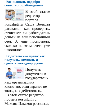
Как выявить недобро­
совестного работодателя
В этой статье
редактор
порта­ла
gosuslugi.ru Саша Волкова
расскажет, как проверить,
отчисляет ли работодатель
деньги на ваш пенсионный
счет. А еще посмотреть,
сколько на этом счете уже
накопилось
Водительские права: как
получить, заменить и
сделать международ­ные
Получать
доку­менты в
государствен­
ных организациях
хлопотно, если заранее не
знать, как действовать.
В этой статье редактор
портала gosuslugi.ru
Максим Ильяхов рассказал,