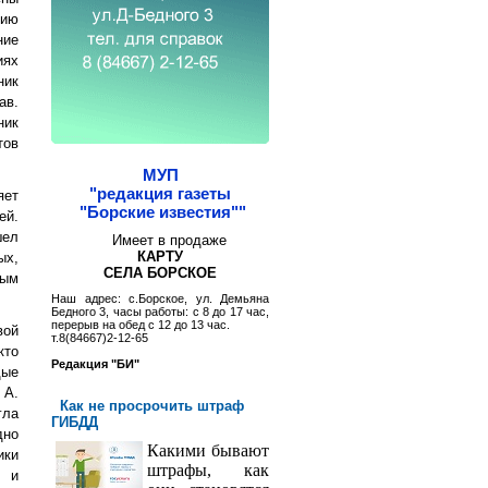
сию
ние
иях
ник
ав.
ник
тов
МУП
"редакция газеты
яет
"Борские известия""
ей.
шел
Имеет в продаже
КАРТУ
ых,
СЕЛА БОРСКОЕ
ным
Наш адрес: с.Борское, ул. Демьяна
Бедного 3, часы работы: с 8 до 17 час,
перерыв на обед с 12 до 13 час.
вой
т.8(84667)2-12-65
кто
Редакция "БИ"
дые
 А.
Как не просрочить штраф
гла
ГИБДД
дно
Какими бывают
ики
штрафы, как
и и