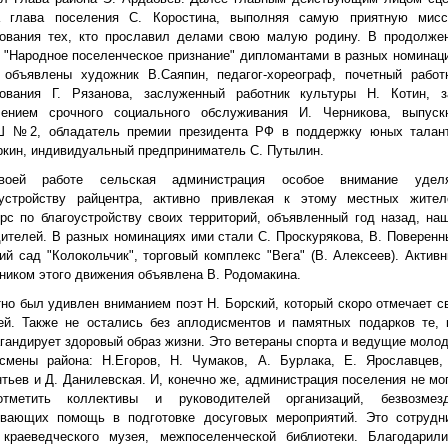
а глава поселения С. Коростина, выполняя самую приятную мис
вования тех, кто прославил делами свою малую родину. В продолже
 "Народное поселенческое признание" дипломантами в разных номинац
 объявлены художник В.Саяпин, педагог-хореограф, почетный работ
зования Г. Рязанова, заслуженный работник культуры Н. Котин, з
лением срочного социального обслуживания И. Черникова, выпуск
 №2, обладатель премии президента РФ в поддержку юных талан
кин, индивидуальный предприниматель С. Путылин.
оей работе сельская администрация особое внимание удел
оустройству райцентра, активно привлекая к этому местных жител
рс по благоустройству своих территорий, объявленный год назад, на
ителей. В разных номинациях ими стали С. Проскурякова, В. Поверенн
ий сад "Колокольчик", торговый комплекс "Вега" (В. Алексеев). Актив
ником этого движения объявлена В. Родомакина.
но был удивлен вниманием поэт Н. Борский, который скоро отмечает с
ей. Также не остались без аплодисментов и памятных подарков те, 
гандирует здоровый образ жизни. Это ветераны спорта и ведущие моло
тсмены района: Н.Егоров, Н. Чумаков, А. Бурлака, Е. Ярославцев,
тьев и Д. Данилевская. И, конечно же, администрация поселения не мо
тметить коллективы и руководителей организаций, безвозмез
ывающих помощь в подготовке досуговых мероприятий. Это сотрудн
 краеведческого музея, межпоселенческой библиотеки. Благодарил