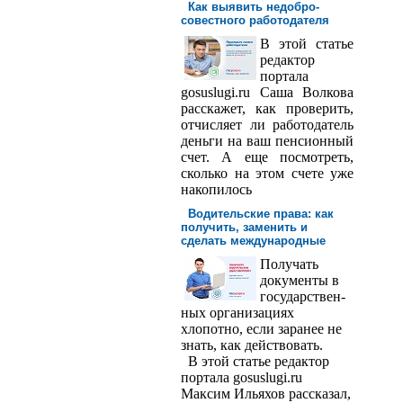
Как выявить недобро­
совестного работодателя
В этой статье
редактор
порта­ла
gosuslugi.ru Саша Волкова
расскажет, как проверить,
отчисляет ли работодатель
деньги на ваш пенсионный
счет. А еще посмотреть,
сколько на этом счете уже
накопилось
Водительские права: как
получить, заменить и
сделать международ­ные
Получать
доку­менты в
государствен­
ных организациях
хлопотно, если заранее не
знать, как действовать.
В этой статье редактор
портала gosuslugi.ru
Максим Ильяхов рассказал,