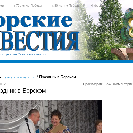
тов
к 75-летию Победы
к 80-летию Победы
Информер
кого района Самарской области
Праздник в Борском
Культура и искусство
2012
Просмотров: 3254, комментарие
здник в Борском