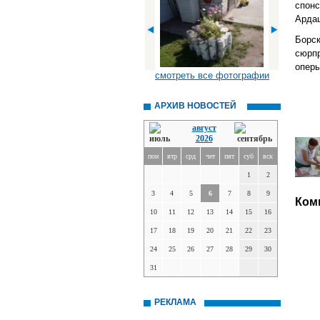
спонс
Ардаш
Борс
сюрп
оперы
смотреть все фотографии
АРХИВ НОВОСТЕЙ
август
2026
пон
втр
срд
чет
пят
суб
вск
1
2
3
4
5
6
7
8
9
Ком
10
11
12
13
14
15
16
17
18
19
20
21
22
23
24
25
26
27
28
29
30
31
РЕКЛАМА