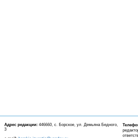
Адрес редакции:
446660, с. Борское, ул. Демьяна Бедного,
Телефо
3
редактор
ответст