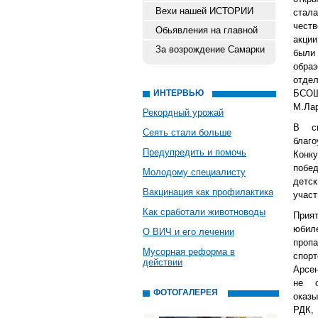
Вехи нашей ИСТОРИИ
стал
чест
Обьявления на главной
акции
За возрождение Самарки
были
обра
отде
ИНТЕРВЬЮ
БСОШ
М.Лар
Рекордный урожай
В св
Сеять стали больше
благ
Предупредить и помочь
Конку
побед
Молодому специалисту
детск
Вакцинация как профилактика
участ
Как сработали животноводы
Прият
юбил
О ВИЧ и его лечении
пропа
Мусорная реформа в
спор
действии
Арсен
не о
ФОТОГАЛЕРЕЯ
оказ
РДК,