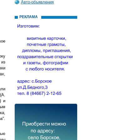
Авто-объявления
РЕКЛАМА
кое
рку
 из
вки
ах,
ели
(А.
) и
ным
ка,
а".
чью
ены