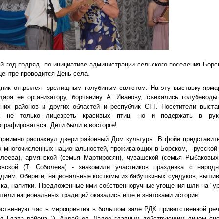
й год подряд
по инициативе администрации сельского поселения Борс
центре проводится День села.
дник открылся зрелищным голубиным салютом. На эту выставку-ярма
даря ее организатору, борчанину А. Иванову, съехались голубеводы
дних районов и других областей и республик СНГ. Посетители выста
и не только лицезреть красивых птиц, но и подержать в рук
графироваться. Дети были в восторге!
приимно распахнул двери районный Дом культуры. В фойе представит
 многочисленных национальностей, проживающих в Борском, - русской 
леева), армянской (семья Мартиросян), чувашской (семья Рыбаковых
овской (Т. Соболева) - знакомили участников праздника с народ
дием. Обереги, национальные костюмы из бабушкиных сундуков, вышив
ка, напитки. Предложенные ими собственноручные угощения шли на "ур
тели национальных традиций оказались еще и знатоками истории.
ественную часть мероприятия в большом зале РДК приветственной ре
ыл Глава района Э. Ардабьев. Далее главным действующим лицом сц