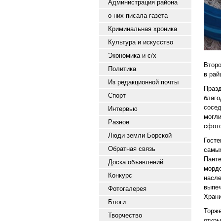
Администрация района
о них писала газета
Криминальная хроника
Культура и искусство
Экономика и с/х
Второ
Политика
в рай
Из редакционной почты
Праз
Спорт
благо
сосе
Интервью
могл
Разное
сфото
Люди земли Борской
Госте
Обратная связь
самых
Панте
Доска объявлений
морд
Конкурс
насле
выпеч
Фотогалерея
Храни
Блоги
Торж
Творчество
откр