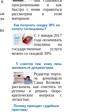
они становятся
 В.
просроченными и как
быстро с ними справиться
рассмотрим в этом
ный
материале.
тра
Как получить скидку 30% на
оплату госпош­лины?
ОВА
С 1 января 2017
года оплачивать
пошлины на
государственные услуги
можно со скидкой 30%
5 советов тем, кому лень
заниматься документами.
Редактор порта­
ла
gosuslugi
.
ru
Саша
Волкова
рассказала, как спастись от
рутины и решать бюро­
кратические вопросы с
легкостью
Почему приходят судебные
приставы