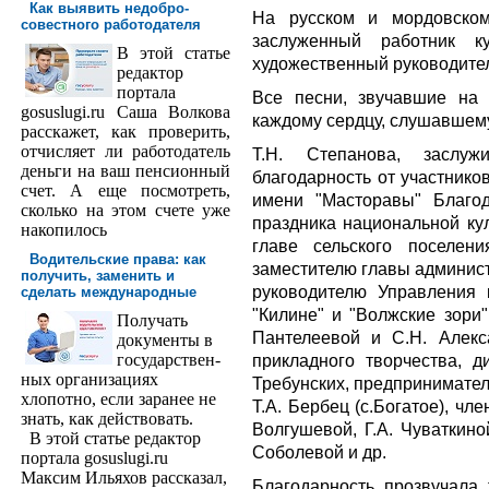
Как выявить недобро­
На русском и мордовском
совестного работодателя
заслуженный работник 
В этой статье
художественный руководите
редактор
порта­ла
Все песни, звучавшие на 
gosuslugi.ru Саша Волкова
каждому сердцу, слушавшем
расскажет, как проверить,
отчисляет ли работодатель
Т.Н. Степанова, засл
деньги на ваш пенсионный
благодарность от участнико
счет. А еще посмотреть,
имени "Масторавы" Благод
сколько на этом счете уже
праздника национальной кул
накопилось
главе сельского поселен
Водительские права: как
заместителю главы админист
получить, заменить и
руководителю Управления 
сделать международ­ные
"Килине" и "Волжские зори"
Получать
Пантелеевой и С.Н. Алекс
доку­менты в
государствен­
прикладного творчества, д
ных организациях
Требунских, предпринимате
хлопотно, если заранее не
Т.А. Бербец (с.Богатое), чл
знать, как действовать.
Волгушевой, Г.А. Чуваткиной
В этой статье редактор
Соболевой и др.
портала gosuslugi.ru
Максим Ильяхов рассказал,
Благодарность прозвучала 