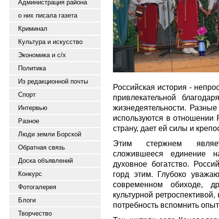
Администрация района
о них писала газета
Криминал
Культура и искусство
Экономика и с/х
Политика
Из редакционной почты
Российская история - непро
Спорт
привлекательной благодар
жизнедеятельности. Разные
Интервью
используются в отношении Р
Разное
страну, дает ей силы и крепо
Люди земли Борской
Этим стержнем являет
Обратная связь
сложившееся единение на
Доска объявлений
духовное богатство. Росси
горд этим. Глубоко уважаю
Конкурс
современном обиходе, др
Фотогалерея
культурной ретроспективой,
Блоги
потребность вспомнить опыт
Творчество