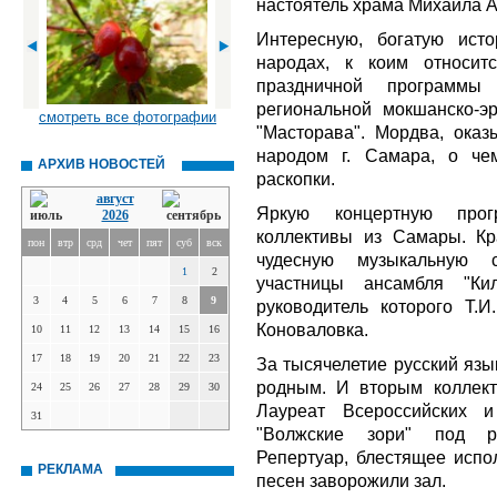
настоятель храма Михаила А
Интересную, богатую исто
народах, к коим относит
праздничной программ
региональной мокшанско-э
смотреть все фотографии
"Масторава". Мордва, оказ
народом г. Самара, о чем
АРХИВ НОВОСТЕЙ
раскопки.
август
Яркую концертную прог
2026
коллективы из Самары. К
пон
втр
срд
чет
пят
суб
вск
чудесную музыкальную с
1
2
участницы ансамбля "Кил
3
4
5
6
7
8
9
руководитель которого Т.И
Коноваловка.
10
11
12
13
14
15
16
17
18
19
20
21
22
23
За тысячелетие русский язы
родным. И вторым коллект
24
25
26
27
28
29
30
Лауреат Всероссийских и
31
"Волжские зори" под ру
Репертуар, блестящее испо
РЕКЛАМА
песен заворожили зал.