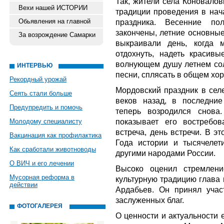
Так, жители села Коновалов
Вехи нашей ИСТОРИИ
традиции проведения в нач
Обьявления на главной
праздника. Весенние п
закончены, летние основные
За возрождение Самарки
выкраивали день, когда 
отдохнуть, надеть красив
волнующем душу летнем со
ИНТЕРВЬЮ
песни, сплясать в общем хо
Рекордный урожай
Мордовский праздник в сел
Сеять стали больше
веков назад, в последние
Предупредить и помочь
теперь возродился снова
показывает его востребов
Молодому специалисту
встреча, день встречи. В э
Вакцинация как профилактика
Года истории и тысячелет
Как сработали животноводы
другими народами России.
О ВИЧ и его лечении
Высоко оценил стремлени
Мусорная реформа в
культурную традицию глава 
действии
Ардабьев. Он принял уча
заслуженных благ.
ФОТОГАЛЕРЕЯ
О ценности и актуальности 