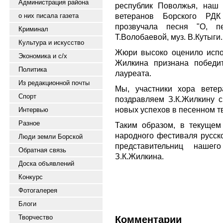
Администрация района
республик Поволжья, наш 
ветеранов Борского РДК
о них писала газета
прозвучала песня "О, п
Криминал
Т.Волобаевой, муз. В.Кутыги.
Культура и искусство
Жюри высоко оценило испол
Экономика и с/х
Жилкина признана победи
Политика
лауреата.
Из редакционной почты
Мы, участники хора вете
Спорт
поздравляем З.К.Жилкину 
новых успехов в песенном т
Интервью
Разное
Таким образом, в текущем
народного фестиваля русско
Люди земли Борской
представительниц нашег
Обратная связь
З.К.Жилкина.
Доска объявлений
Конкурс
Фотогалерея
Блоги
Творчество
Комментарии