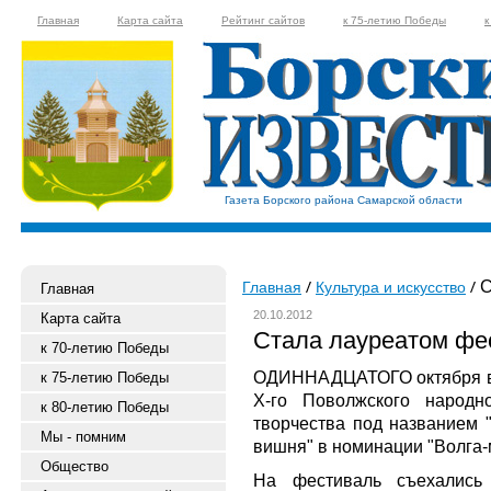
Главная
Карта сайта
Рейтинг сайтов
к 75-летию Победы
к
Газета Борского района Самарской области
С
Главная
Культура и искусство
Главная
20.10.2012
Карта сайта
Стала лауреатом фе
к 70-летию Победы
ОДИННАДЦАТОГО октября в 
к 75-летию Победы
Х-го Поволжского народн
к 80-летию Победы
творчества под названием 
Мы - помним
вишня" в номинации "Волга-
Общество
На фестиваль съехались 