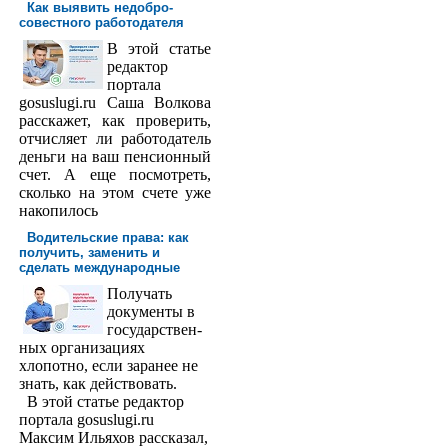
Как выявить недобро­
совестного работодателя
В этой статье
редактор
порта­ла
gosuslugi.ru Саша Волкова
расскажет, как проверить,
отчисляет ли работодатель
деньги на ваш пенсионный
счет. А еще посмотреть,
сколько на этом счете уже
накопилось
Водительские права: как
получить, заменить и
сделать международ­ные
Получать
доку­менты в
государствен­
ных организациях
хлопотно, если заранее не
знать, как действовать.
В этой статье редактор
портала gosuslugi.ru
Максим Ильяхов рассказал,