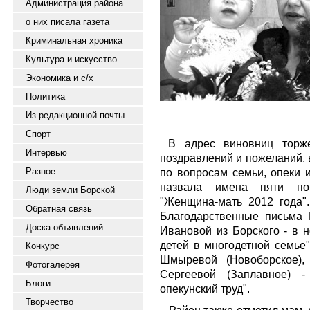
Администрация района
о них писала газета
Криминальная хроника
Культура и искусство
Экономика и с/х
Политика
Из редакционной почты
Спорт
В адрес виновниц торжес
Интервью
поздравлений и пожеланий, 
Разное
по вопросам семьи, опеки и
назвала имена пяти поб
Люди земли Борской
"Женщина-мать 2012 года"
Обратная связь
Благодарственные письма 
Доска объявлений
Ивановой из Борского - в 
детей в многодетной семье"
Конкурс
Шмыревой (Новоборское),
Фотогалерея
Сергеевой (Заплавное) 
Блоги
опекунский труд".
Творчество