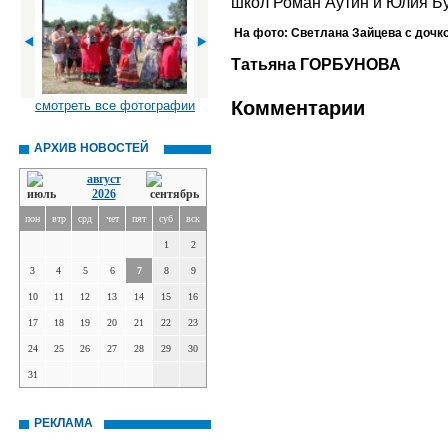
школ Роман Аутин и Юлия Б
На фото:
Светлана Зайцева с дочк
Татьяна ГОРБУНОВА
Комментарии
смотреть все фотографии
АРХИВ НОВОСТЕЙ
август
2026
пон
втр
срд
чет
пят
суб
вск
1
2
3
4
5
6
7
8
9
10
11
12
13
14
15
16
17
18
19
20
21
22
23
24
25
26
27
28
29
30
31
РЕКЛАМА