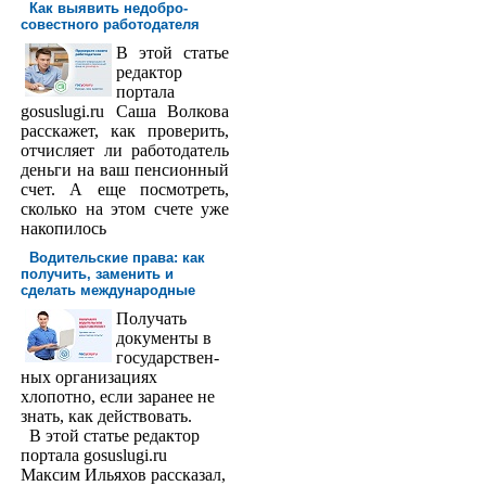
Как выявить недобро­
совестного работодателя
В этой статье
редактор
порта­ла
gosuslugi.ru Саша Волкова
расскажет, как проверить,
отчисляет ли работодатель
деньги на ваш пенсионный
счет. А еще посмотреть,
сколько на этом счете уже
накопилось
Водительские права: как
получить, заменить и
сделать международ­ные
Получать
доку­менты в
государствен­
ных организациях
хлопотно, если заранее не
знать, как действовать.
В этой статье редактор
портала gosuslugi.ru
Максим Ильяхов рассказал,