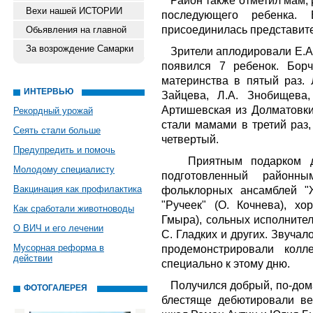
Район также отметил мам, 
Вехи нашей ИСТОРИИ
последующего ребенка.
присоединилась представите
Обьявления на главной
За возрождение Самарки
Зрители аплодировали Е.А
появился 7 ребенок. Борч
материнства в пятый раз. 
ИНТЕРВЬЮ
Зайцева, Л.А. Знобищева,
Артишевская из Долматовки
Рекордный урожай
стали мамами в третий раз,
Сеять стали больше
четвертый.
Предупредить и помочь
Приятным подарком д
Молодому специалисту
подготовленный районн
Вакцинация как профилактика
фольклорных ансамблей "Ж
"Ручеек" (О. Кочнева), хо
Как сработали животноводы
Гмыра), сольных исполнител
О ВИЧ и его лечении
С. Гладких и других. Звуча
Мусорная реформа в
продемонстрировали колл
действии
специально к этому дню.
Получился добрый, по-дом
ФОТОГАЛЕРЕЯ
блестяще дебютировали ве