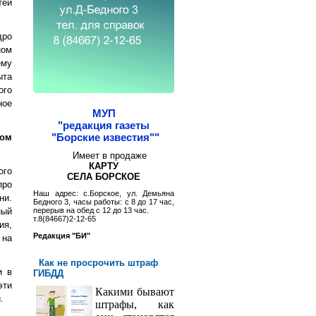
тей
дро
ном
ему
ыта
ого
ное
МУП
"редакция газеты
"Борские известия""
ком
Имеет в продаже
КАРТУ
ого
СЕЛА БОРСКОЕ
про
Наш адрес: с.Борское, ул. Демьяна
ни.
Бедного 3, часы работы: с 8 до 17 час,
ный
перерыв на обед с 12 до 13 час.
т.8(84667)2-12-65
ия,
Редакция "БИ"
 на
Как не просрочить штраф
и в
ГИБДД
эти
Какими бывают
.
штрафы, как