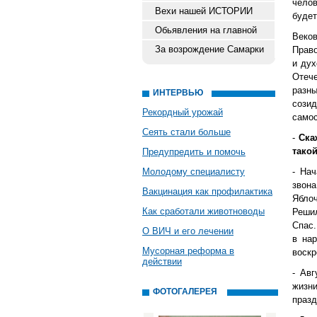
челов
Вехи нашей ИСТОРИИ
будет
Обьявления на главной
Веко
За возрождение Самарки
Право
и дух
Отеч
разн
ИНТЕРВЬЮ
сози
Рекордный урожай
самос
Сеять стали больше
-
Ска
тако
Предупредить и помочь
Молодому специалисту
- Нач
звона
Вакцинация как профилактика
Яблоч
Как сработали животноводы
Реши
Спас.
О ВИЧ и его лечении
в на
Мусорная реформа в
воскр
действии
- Авг
жизн
ФОТОГАЛЕРЕЯ
празд