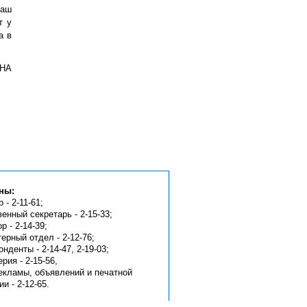
наш
т у
а в
ИНА
ны:
 - 2-11-61;
венный секретарь - 2-15-33;
р - 2-14-39;
ерный отдел - 2-12-76;
нденты - 2-14-47, 2-19-03;
рия - 2-15-56,
екламы, объявлений и печатной
и - 2-12-65.