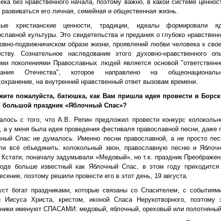
ека без нравственного начала, поэтому важно, в какой системе ценнос
 развиваться его личная, семейная и общественная жизнь.
вые христианские ценности, традиции, идеалы формировали я
славной культуры. Это свидетельства и предания о глубоко нравствен
овно-подвижническом образе жизни, проявлений любви человека к сво
еству. Сознательное наследование этого духовно-нравственного оп
ыми поколениями Православных людей является основой "ответственн
дания Отечества", которое направлено на общеонациональ
охранение, на внутренний нравственный ответ вызовам времени.
жите пожалуйста, батюшка, как Вам пришла идея провести в Борс
й большой праздник «Яблочный Спас»?
алось с того, что А.В. Репин предложил провести конкурс колокольн
, а у меня была идея проведения фестиваля православной песни, даже 
ный Спас не думалось. Именно песни православной, а не просто пес
ли всё объединить: колокольный звон, православную песню и Яблоч
 Кстати, поначалу задумывали «Медовый», но т.к. праздник Преображен
роде больше известный как Яблочный Спас, в этом году приходится
есение, поэтому решили провести его в этот день, 19 августа.
уст богат праздниками, которые связаны со Спасителем, с событиям
и Иисуса Христа, крестом, иконой Спаса Нерукотворного, поэтому 
ники именуют СПАСАМИ: медовый, яблочный, ореховый или полотняный