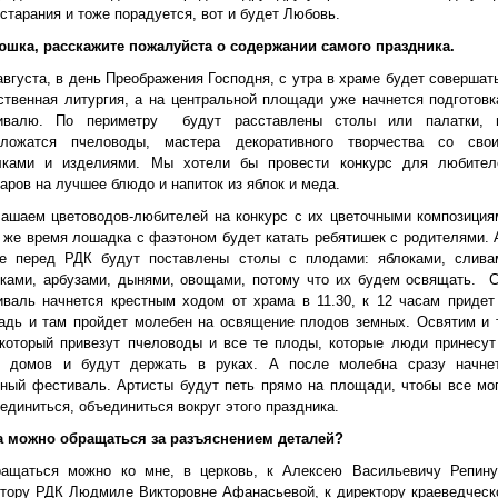
старания и тоже порадуется, вот и будет Любовь.
юшка, расскажите пожалуйста о содержании самого праздника.
августа, в день Преображения Господня, с утра в храме будет совершат
твенная литургия, а на центральной площади уже начнется подготовк
ивалю. По периметру
будут расставлены столы или палатки, 
оложатся пчеловоды, мастера декоративного творчества со сво
лками и изделиями. Мы хотели бы провести конкурс для любител
аров на лучшее блюдо и напиток из яблок и меда.
ашаем цветоводов-любителей на конкурс с их цветочными композиция
 же время лошадка с фаэтоном будет катать ребятишек с родителями. 
ре перед РДК будут поставлены столы с плодами: яблоками, слива
ками, арбузами, дынями, овощами, потому что их будем освящать.
валь начнется крестным ходом от храма в 11.30, к 12 часам придет
адь и там пройдет молебен на освящение плодов земных. Освятим и 
который привезут пчеловоды и все те плоды, которые люди принесут
х домов и будут держать в руках. А после молебна сразу начне
ный фестиваль. Артисты будут петь прямо на площади, чтобы все мо
единиться, объединиться вокруг этого праздника.
 можно обращаться за разъяснением деталей?
ращаться можно ко мне, в церковь, к Алексею Васильевичу Репину
тору РДК Людмиле Викторовне Афанасьевой, к директору краеведческ