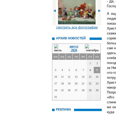
- Да,
Госпо
А еще
люде
пока
смотреть все фотографии
Христ
скажи
сорев
АРХИВ НОВОСТЕЙ
больш
август
сам н
2026
здес
пон
втр
срд
чет
пят
суб
вск
хлеба
поход
1
2
за Ни
3
4
5
6
7
8
9
что-т
10
11
12
13
14
15
16
потру
Христ
17
18
19
20
21
22
23
накор
24
25
26
27
28
29
30
Попро
«Иго
31
спине
же он
РЕКЛАМА
куда 