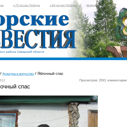
тов
к 75-летию Победы
к 80-летию Победы
Информер
кого района Самарской области
Яблочный спас
Культура и искусство
2012
Просмотров: 2593, комментарие
очный спас