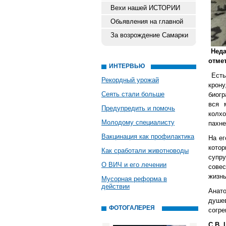
Вехи нашей ИСТОРИИ
Обьявления на главной
За возрождение Самарки
Неда
отме
ИНТЕРВЬЮ
Есть 
Рекордный урожай
крону
Сеять стали больше
биогр
вся 
Предупредить и помочь
колхо
Молодому специалисту
пахне
Вакцинация как профилактика
На ег
кото
Как сработали животноводы
супру
О ВИЧ и его лечении
сове
жизнь
Мусорная реформа в
действии
Анато
душев
ФОТОГАЛЕРЕЯ
согре
С.В.