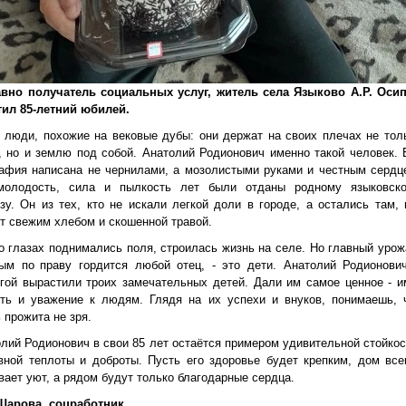
вно получатель социальных услуг, житель села Языково А.Р. Оси
тил 85-летний юбилей.
люди, похожие на вековые дубы: они держат на своих плечах не тол
, но и землю под собой. Анатолий Родионович именно такой человек. 
афия написана не чернилами, а мозолистыми руками и честным сердц
молодость, сила и пылкость лет были отданы родному языковск
зу. Он из тех, кто не искали легкой доли в городе, а остались там, 
т свежим хлебом и скошенной травой.
о глазах поднимались поля, строилась жизнь на селе. Но главный урож
рым по
праву гордится любой отец, - это дети. Анатолий Родионови
гой вырастили троих замечательных детей. Дали им самое ценное - и
сть и уважение к людям. Глядя на их успехи и внуков, понимаешь, 
 прожита не зря.
лий Родионович в свои 85 лет остаётся примером удивительной стойкос
ной теплоты и доброты. Пусть его здоровье будет крепким, дом все
вает уют, а рядом будут только благодарные сердца.
 Шарова, соцработник