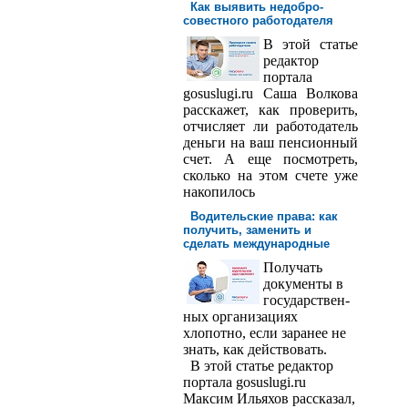
Как выявить недобро­
совестного работодателя
В этой статье
редактор
порта­ла
gosuslugi.ru Саша Волкова
расскажет, как проверить,
отчисляет ли работодатель
деньги на ваш пенсионный
счет. А еще посмотреть,
сколько на этом счете уже
накопилось
Водительские права: как
получить, заменить и
сделать международ­ные
Получать
доку­менты в
государствен­
ных организациях
хлопотно, если заранее не
знать, как действовать.
В этой статье редактор
портала gosuslugi.ru
Максим Ильяхов рассказал,