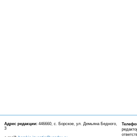
Адрес редакции:
446660, с. Борское, ул. Демьяна Бедного,
Телефо
3
редактор
ответст