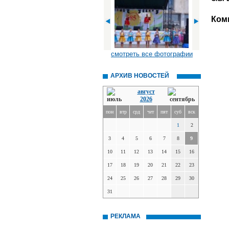
Ком
смотреть все фотографии
АРХИВ НОВОСТЕЙ
август
2026
пон
втр
срд
чет
пят
суб
вск
1
2
3
4
5
6
7
8
9
10
11
12
13
14
15
16
17
18
19
20
21
22
23
24
25
26
27
28
29
30
31
РЕКЛАМА