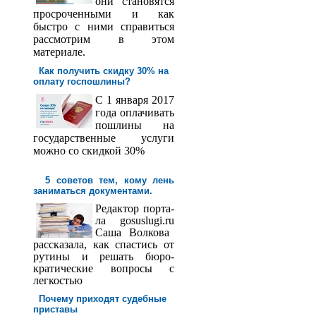
они становятся
просроченными и как
быстро с ними справиться
рассмотрим в этом
материале.
Как получить скидку 30% на
оплату госпош­лины?
С 1 января 2017
года оплачивать
пошлины на
государственные услуги
можно со скидкой 30%
5 советов тем, кому лень
заниматься документами.
Редактор порта­
ла
gosuslugi
.
ru
Саша
Волкова
рассказала, как спастись от
рутины и решать бюро­
кратические вопросы с
легкостью
Почему приходят судебные
приставы