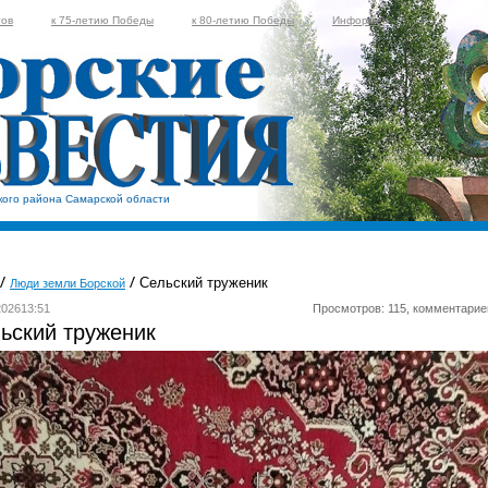
тов
к 75-летию Победы
к 80-летию Победы
Информер
кого района Самарской области
Сельский труженик
Люди земли Борской
202613:51
Просмотров: 115, комментарие
ьский труженик