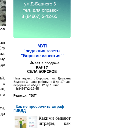
пов
ько
МУП
Его
"редакция газеты
ем:
"Борские известия""
ому
Имеет в продаже
где
КАРТУ
СЕЛА БОРСКОЕ
ай,
Наш адрес: с.Борское, ул. Демьяна
Бедного 3, часы работы: с 8 до 17 час,
ч с
перерыв на обед с 12 до 13 час.
мя,
т.8(84667)2-12-65
что
Редакция "БИ"
Как не просрочить штраф
ти,
ГИБДД
гда
Какими бывают
штрафы, как