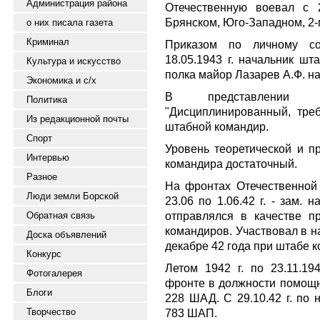
Администрация района
Отечественную воевал с 
Брянском, Юго-Западном, 2-
о них писала газета
Криминал
Приказом по личному со
18.05.1943 г. начальник шт
Культура и искусство
полка майор Лазарев А.Ф. 
Экономика и с/х
В представлении 
Политика
"Дисциплинированный, тре
Из редакционной почты
штабной командир.
Спорт
Уровень теоретической и пр
Интервью
командира достаточный.
Разное
На фронтах Отечественной 
Люди земли Борской
23.06 по 1.06.42 г. - зам.
отправлялся в качестве п
Обратная связь
командиров. Участвовал в н
Доска объявлений
декабре 42 года при штабе к
Конкурс
Летом 1942 г. по 23.11.19
Фотогалерея
фронте в должности помощн
Блоги
228 ШАД. С 29.10.42 г. по
Творчество
783 ШАП.