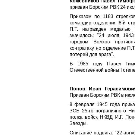
Кожевников Павел Тимоф
призван Борским РВК 24 июл
Приказом по 1183 стрелко
командир отделения 8-й ст
П.Т. награжден
медалью 
значилось: "24 июля 194
городом Волхов противн
контратаку, но отделение П.
потерей для врага".
В 1985 году Павел Ти
Отечественной войны I степ
Попов Иван Герасимови
Призван Борским РВК в июле
8 февраля 1945 года прика
ЗСБ 25-го пограничного Ни
полка войск НКВД И.Г. По
Звезды
.
Описание подвига: "22 авгу