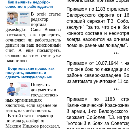
Коноваловка, призван Борск
Как выявить недобро­
совестного работодателя
Приказом по 1183 стрелково
В этой статье
Белорусского фронта от 16
редактор
старший сержант Т.З. Собо
порта­ла
заслуги"
"за то, что он в б
gosuslugi.ru Саша Волкова
конного состава и несмотря
расскажет, как проверить,
всегда находится на огнев
отчисляет ли работодатель
деньги на ваш пенсионный
помощь раненым лошадям".
счет. А еще посмотреть,
***
сколько на этом счете уже
накопилось
Приказом от 10.07.1944 г. 
Водительские права: как
что он в бою по ликвидации
получить, заменить и
районе северо-западнее Бо
сделать международ­ные
из автомата уничтожил 11 со
Получать
доку­менты в
***
государствен­
Приказом по 1183 стре
ных организациях
Калинковической Краснознам
хлопотно, если заранее не
знать, как действовать.
й армии, 1-го Белорусского
В этой статье редактор
сержант Соболев Т.З. наг
портала gosuslugi.ru
"который в боях за Советск
Максим Ильяхов рассказал,