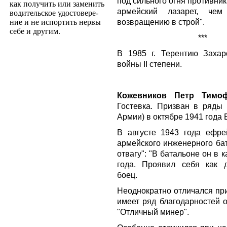
под сильного огня противни
как получить или заменить
армейский лазарет, чем
водительское удостовере­
возвращению в строй".
ние и не испортить нервы
себе и другим.
***
В 1985 г. Терентию Заха
войны II степени.
Кожевников Петр Тимо
Гостевка. Призван в ряды 
Армии) в октябре 1941 года
В августе 1943 года ефрей
армейского инженерного ба
отвагу"
: "В батальоне он в 
года. Проявил себя как 
боец.
Неоднократно отличался при
имеет ряд благодарностей 
"Отличный минер".