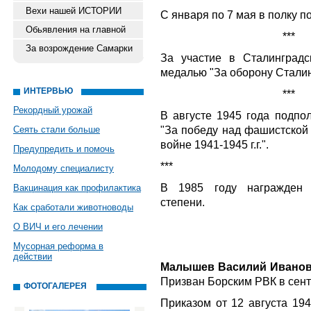
Вехи нашей ИСТОРИИ
С января по 7 мая в полку п
Обьявления на главной
***
За возрождение Самарки
За участие в Сталинградс
медалью "За оборону Стали
ИНТЕРВЬЮ
***
Рекордный урожай
В августе 1945 года подпо
"За победу над фашистской
Сеять стали больше
войне 1941-1945 г.г.".
Предупредить и помочь
***
Молодому специалисту
В 1985 году награжден 
Вакцинация как профилактика
степени.
Как сработали животноводы
О ВИЧ и его лечении
Мусорная реформа в
действии
Малышев Василий Ивано
Призван Борским РВК в сент
ФОТОГАЛЕРЕЯ
Приказом от 12 августа 19