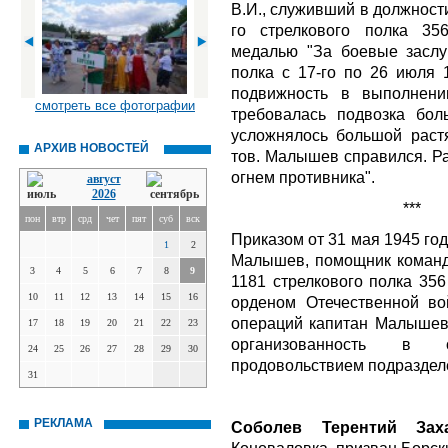
В.И., служивший в должност
го стрелкового полка 35
медалью "За боевые заслу
полка с 17-го по 26 июля 
подвижность в выполнени
смотреть все фотографии
требовалась подвозка бол
усложнялось большой раст
АРХИВ НОВОСТЕЙ
тов. Малышев справился. Р
огнем противника".
август
2026
***
пон
втр
срд
чет
пят
суб
вск
Приказом от 31 мая 1945 год
1
2
Малышев, помощник команд
3
4
5
6
7
8
9
1181 стрелкового полка 356
10
11
12
13
14
15
16
орденом Отечественной во
операций капитан Малышев 
17
18
19
20
21
22
23
организованность в 
24
25
26
27
28
29
30
продовольствием подразделе
31
РЕКЛАМА
Соболев Терентий Зах