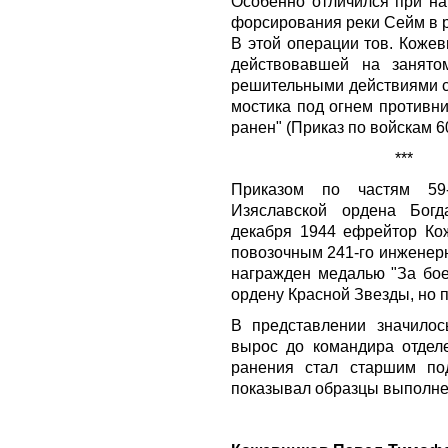
Особенно отличился при на
форсирования реки Сейм в р
В этой операции тов. Кожев
действовавшей на занято
решительными действиями 
мостика под огнем противни
ранен" (Приказ по войскам 60-
***
Приказом по частям 59-
Изяславской ордена Богд
декабря 1944 ефрейтор Ко
повозочным 241-го инженерн
награжден
медалью "За бое
ордену Красной Звезды, но 
В представлении значилос
вырос до командира отдел
ранения стал старшим по
показывал образцы выполне