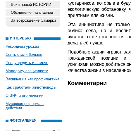
кустарников, которые в буд
Вехи нашей ИСТОРИИ
экологическую обстановку, 
Обьявления на главной
приятным для жизни.
За возрождение Самарки
Эта инициатива не только
облика села, но и воспи
чувство ответственности, 
ИНТЕРВЬЮ
делать её лучше.
Рекордный урожай
Подобные акции играют ва
Сеять стали больше
гражданской позиции и 
Предупредить и помочь
усилиями можно добиться зн
качества жизни в населенно
Молодому специалисту
Вакцинация как профилактика
Комментарии
Как сработали животноводы
О ВИЧ и его лечении
Мусорная реформа в
действии
ФОТОГАЛЕРЕЯ