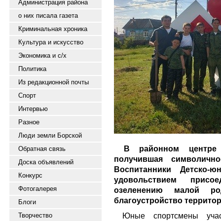
Администрация района
о них писала газета
Криминальная хроника
Культура и искусство
Экономика и с/х
Политика
Из редакционной почты
Спорт
Интервью
Разное
Люди земли Борской
В районном центре 
Обратная связь
получившая символичн
Доска объявлений
Воспитанники Детско-
Конкурс
удовольствием присо
Фотогалерея
озеленению малой р
благоустройство территор
Блоги
Юные спортсмены учас
Творчество