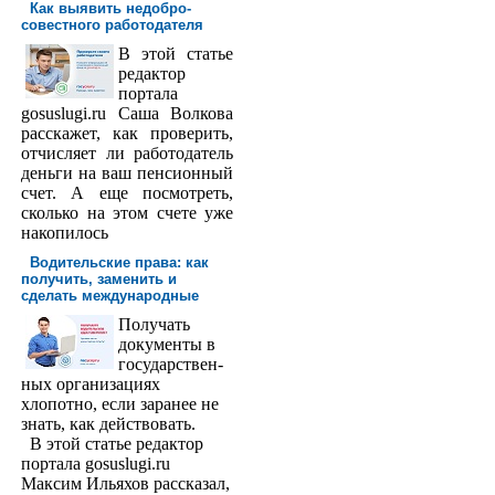
Как выявить недобро­
совестного работодателя
В этой статье
редактор
порта­ла
gosuslugi.ru Саша Волкова
расскажет, как проверить,
отчисляет ли работодатель
деньги на ваш пенсионный
счет. А еще посмотреть,
сколько на этом счете уже
накопилось
Водительские права: как
получить, заменить и
сделать международ­ные
Получать
доку­менты в
государствен­
ных организациях
хлопотно, если заранее не
знать, как действовать.
В этой статье редактор
портала gosuslugi.ru
Максим Ильяхов рассказал,