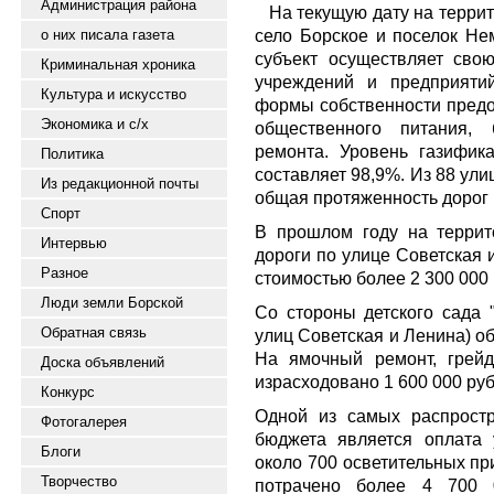
Администрация района
На текущую дату на террит
село Борское и поселок Нем
о них писала газета
субъект осуществляет свою
Криминальная хроника
учреждений и предприяти
Культура и искусство
формы собственности предос
Экономика и с/х
общественного питания, 
ремонта. Уровень газифик
Политика
составляет 98,9%. Из 88 ули
Из редакционной почты
общая протяженность дорог 
Спорт
В прошлом году на террит
Интервью
дороги по улице Советская 
Разное
стоимостью более 2 300 000
Люди земли Борской
Со стороны детского сада "
Обратная связь
улиц Советская и Ленина) о
На ямочный ремонт, грей
Доска объявлений
израсходовано 1 600 000 руб
Конкурс
Одной из самых распростр
Фотогалерея
бюджета является оплата 
Блоги
около 700 осветительных пр
Творчество
потрачено более 4 700 