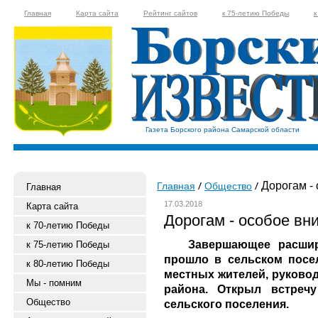
Главная
Карта сайта
Рейтинг сайтов
к 75-летию Победы
к
Газета Борского района Самарской области
Дорогам -
Главная
Общество
Главная
17.03.2018
Карта сайта
Дорогам - особое вн
к 70-летию Победы
Завершающее расшире
к 75-летию Победы
прошло в сельском посел
к 80-летию Победы
местных жителей, руково
Мы - помним
района. Открыл встречу
Общество
сельского поселения.