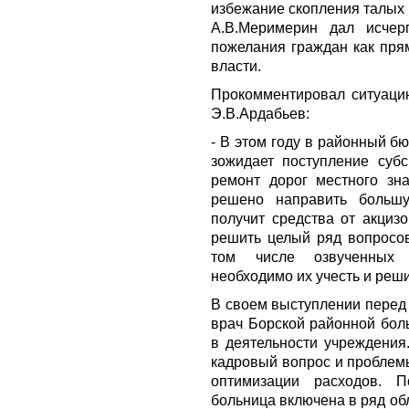
избежание скопления талых 
А.В.Меримерин дал исчер
пожелания граждан как пря
власти.
Прокомментировал ситуаци
Э.В.Ардабьев:
- В этом году в районный б
зожидает поступление суб
ремонт дорог местного зн
решено направить большу
получит средства от акциз
решить целый ряд вопросов
том числе озвученных 
необходимо их учесть и реши
В своем выступлении перед
врач Борской районной бол
в деятельности учреждения
кадровый вопрос и проблем
оптимизации расходов. П
больница включена в ряд об