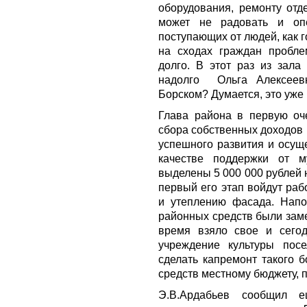
оборудования, ремонту отд
может не радовать и опе
поступающих от людей, как г
на сходах граждан пробл
долго. В этот раз из зала
надолго Ольга Алексеевн
Борском? Думается, это уже 
Глава района в первую оч
сбора собственных доходов в
успешного развития и осущ
качестве поддержки от м
выделены 5 000 000 рублей 
первый его этап войдут раб
и утеплению фасада. Напо
районных средств были заме
время взяло свое и сего
учреждение культуры пос
сделать капремонт такого б
средств местному бюджету, п
Э.В.Ардабьев сообщил 