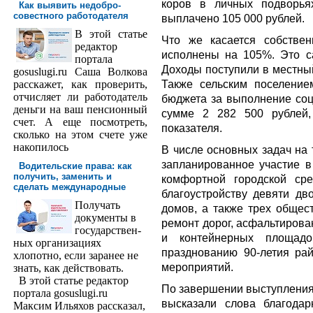
коров в личных подворья
Как выявить недобро­
совестного работодателя
выплачено 105 000 рублей.
В этой статье
Что же касается собстве
редактор
исполнены на 105%. Это с
порта­ла
Доходы поступили в местный
gosuslugi.ru Саша Волкова
Также сельским поселение
расскажет, как проверить,
отчисляет ли работодатель
бюджета за выполнение соц
деньги на ваш пенсионный
сумме 2 282 500 рублей,
счет. А еще посмотреть,
показателя.
сколько на этом счете уже
накопилось
В числе основных задач на
запланированное участие 
Водительские права: как
получить, заменить и
комфортной городской ср
сделать международ­ные
благоустройству девяти дв
Получать
домов, а также трех общес
доку­менты в
ремонт дорог, асфальтирова
государствен­
и контейнерных площадо
ных организациях
празднованию 90-летия ра
хлопотно, если заранее не
мероприятий.
знать, как действовать.
В этой статье редактор
По завершении выступления 
портала gosuslugi.ru
высказали слова благода
Максим Ильяхов рассказал,