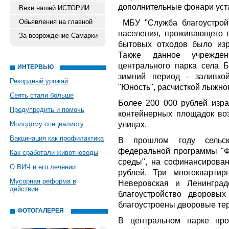
дополнительные фонари уст
Вехи нашей ИСТОРИИ
Обьявления на главной
МБУ "Служба благоустройс
населения, проживающего в
За возрождение Самарки
бытовых отходов было изр
Также данное учреждени
центрального парка села Б
ИНТЕРВЬЮ
зимний период - заливко
Рекордный урожай
"Юность", расчисткой лыжно
Сеять стали больше
Более 200 000 рублей изра
Предупредить и помочь
контейнерных площадок во
улицах.
Молодому специалисту
Вакцинация как профилактика
В прошлом году сельск
федеральной программы "Ф
Как сработали животноводы
среды", на софинансирова
О ВИЧ и его лечении
рублей. Три многокварти
Мусорная реформа в
Неверовская и Ленинград
действии
благоустройство дворовы
благоустроены дворовые те
ФОТОГАЛЕРЕЯ
В центральном парке про