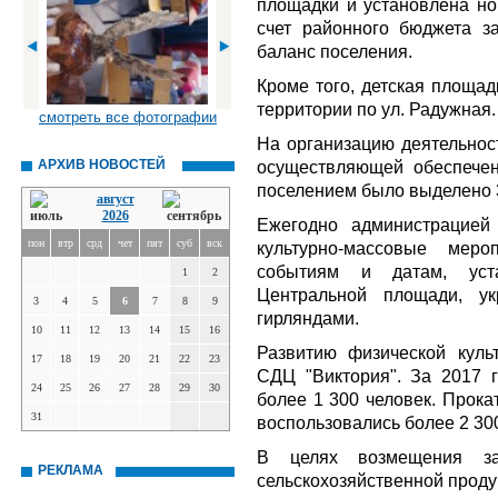
площадки и установлена нов
счет районного бюджета з
баланс поселения.
Кроме того, детская площа
территории по ул. Радужная.
смотреть все фотографии
На организацию деятельнос
АРХИВ НОВОСТЕЙ
осуществляющей обеспечен
поселением было выделено 3
август
2026
Ежегодно администрацией 
пон
втр
срд
чет
пят
суб
вск
культурно-массовые меро
событиям и датам, уст
1
2
Центральной площади, ук
3
4
5
6
7
8
9
гирляндами.
10
11
12
13
14
15
16
Развитию физической куль
17
18
19
20
21
22
23
СДЦ "Виктория". За 2017 
24
25
26
27
28
29
30
более 1 300 человек. Прока
31
воспользовались более 2 300
В целях возмещения за
РЕКЛАМА
сельскохозяйственной проду